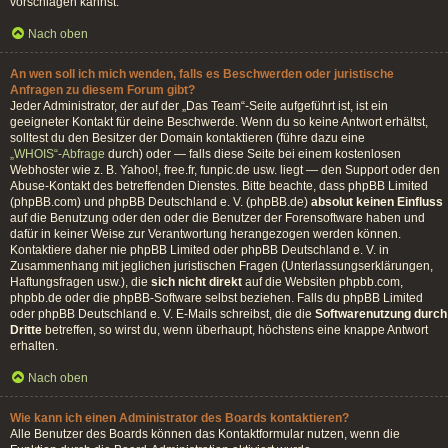
vorschlagen kannst.
Nach oben
An wen soll ich mich wenden, falls es Beschwerden oder juristische
Anfragen zu diesem Forum gibt?
Jeder Administrator, der auf der „Das Team“-Seite aufgeführt ist, ist ein
geeigneter Kontakt für deine Beschwerde. Wenn du so keine Antwort erhältst,
solltest du den Besitzer der Domain kontaktieren (führe dazu eine
„WHOIS“-Abfrage
durch) oder — falls diese Seite bei einem kostenlosen
Webhoster wie z. B. Yahoo!, free.fr, funpic.de usw. liegt — den Support oder den
Abuse-Kontakt des betreffenden Dienstes. Bitte beachte, dass phpBB Limited
(phpBB.com) und phpBB Deutschland e. V. (phpBB.de)
absolut keinen Einfluss
auf die Benutzung oder den oder die Benutzer der Forensoftware haben und
dafür in keiner Weise zur Verantwortung herangezogen werden können.
Kontaktiere daher nie phpBB Limited oder phpBB Deutschland e. V. in
Zusammenhang mit jeglichen juristischen Fragen (Unterlassungserklärungen,
Haftungsfragen usw.), die
sich nicht direkt
auf die Websiten phpbb.com,
phpbb.de oder die phpBB-Software selbst beziehen. Falls du phpBB Limited
oder phpBB Deutschland e. V. E-Mails schreibst, die die
Softwarenutzung durch
Dritte
betreffen, so wirst du, wenn überhaupt, höchstens eine knappe Antwort
erhalten.
Nach oben
Wie kann ich einen Administrator des Boards kontaktieren?
Alle Benutzer des Boards können das Kontaktformular nutzen, wenn die