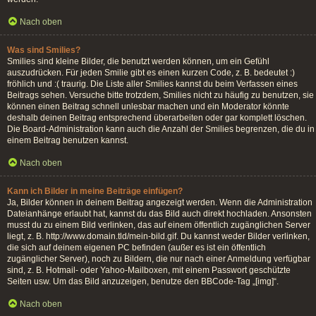
Nach oben
Was sind Smilies?
Smilies sind kleine Bilder, die benutzt werden können, um ein Gefühl
auszudrücken. Für jeden Smilie gibt es einen kurzen Code, z. B. bedeutet :)
fröhlich und :( traurig. Die Liste aller Smilies kannst du beim Verfassen eines
Beitrags sehen. Versuche bitte trotzdem, Smilies nicht zu häufig zu benutzen, sie
können einen Beitrag schnell unlesbar machen und ein Moderator könnte
deshalb deinen Beitrag entsprechend überarbeiten oder gar komplett löschen.
Die Board-Administration kann auch die Anzahl der Smilies begrenzen, die du in
einem Beitrag benutzen kannst.
Nach oben
Kann ich Bilder in meine Beiträge einfügen?
Ja, Bilder können in deinem Beitrag angezeigt werden. Wenn die Administration
Dateianhänge erlaubt hat, kannst du das Bild auch direkt hochladen. Ansonsten
musst du zu einem Bild verlinken, das auf einem öffentlich zugänglichen Server
liegt, z. B. http://www.domain.tld/mein-bild.gif. Du kannst weder Bilder verlinken,
die sich auf deinem eigenen PC befinden (außer es ist ein öffentlich
zugänglicher Server), noch zu Bildern, die nur nach einer Anmeldung verfügbar
sind, z. B. Hotmail- oder Yahoo-Mailboxen, mit einem Passwort geschützte
Seiten usw. Um das Bild anzuzeigen, benutze den BBCode-Tag „[img]“.
Nach oben