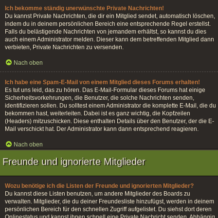
Ich bekomme ständig unerwünschte Private Nachrichten!
Du kannst Private Nachrichten, die dir ein Mitglied sendet, automatisch löschen,
indem du in deinem persönlichen Bereich eine entsprechende Regel erstellst.
Falls du belästigende Nachrichten von jemandem erhältst, so kannst du dies
auch einem Administrator melden. Dieser kann dem betreffenden Mitglied dann
verbieten, Private Nachrichten zu versenden.
Nach oben
Ich habe eine Spam-E-Mail von einem Mitglied dieses Forums erhalten!
Es tut uns leid, das zu hören. Das E-Mail-Formular dieses Forums hat einige
Sicherheitsvorkehrungen, die Benutzer, die solche Nachrichten senden,
identifizieren sollen. Du solltest einem Administrator die komplette E-Mail, die du
bekommen hast, weiterleiten. Dabei ist es ganz wichtig, die Kopfzeilen
(Headers) mitzuschicken. Diese enthalten Details über den Benutzer, der die E-
Mail verschickt hat. Der Administrator kann dann entsprechend reagieren.
Nach oben
Freunde und ignorierte Mitglieder
Wozu benötige ich die Listen der Freunde und ignorierten Mitglieder?
Du kannst diese Listen benutzen, um andere Mitglieder des Boards zu
verwalten. Mitglieder, die du deiner Freundesliste hinzufügst, werden in deinem
persönlichen Bereich für den schnellen Zugriff aufgelistet. Du siehst dort deren
Onlinestatus und kannst ihnen schnell eine Private Nachricht senden. Abhängig