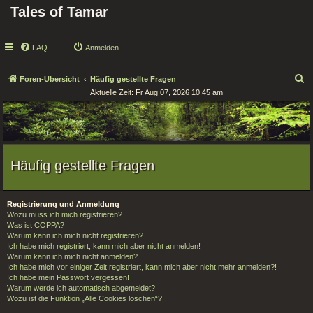
Tales of Tamar
FAQ
Anmelden
S
Foren-Übersicht
Häufig gestellte Fragen
Aktuelle Zeit: Fr Aug 07, 2026 10:45 am
u
c
h
e
Häufig gestellte Fragen
Registrierung und Anmeldung
Wozu muss ich mich registrieren?
Was ist COPPA?
Warum kann ich mich nicht registrieren?
Ich habe mich registriert, kann mich aber nicht anmelden!
Warum kann ich mich nicht anmelden?
Ich habe mich vor einiger Zeit registriert, kann mich aber nicht mehr anmelden?!
Ich habe mein Passwort vergessen!
Warum werde ich automatisch abgemeldet?
Wozu ist die Funktion „Alle Cookies löschen“?