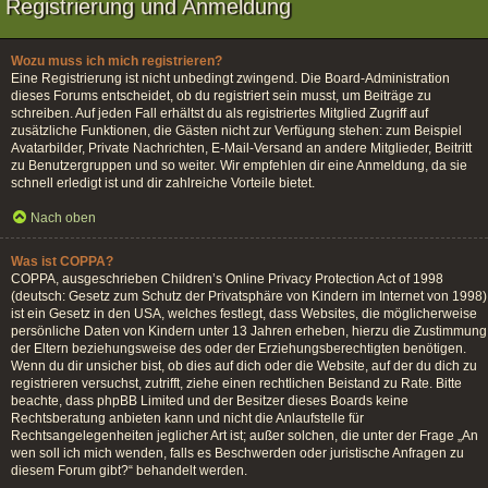
Registrierung und Anmeldung
Wozu muss ich mich registrieren?
Eine Registrierung ist nicht unbedingt zwingend. Die Board-Administration
dieses Forums entscheidet, ob du registriert sein musst, um Beiträge zu
schreiben. Auf jeden Fall erhältst du als registriertes Mitglied Zugriff auf
zusätzliche Funktionen, die Gästen nicht zur Verfügung stehen: zum Beispiel
Avatarbilder, Private Nachrichten, E-Mail-Versand an andere Mitglieder, Beitritt
zu Benutzergruppen und so weiter. Wir empfehlen dir eine Anmeldung, da sie
schnell erledigt ist und dir zahlreiche Vorteile bietet.
Nach oben
Was ist COPPA?
COPPA, ausgeschrieben Children’s Online Privacy Protection Act of 1998
(deutsch: Gesetz zum Schutz der Privatsphäre von Kindern im Internet von 1998)
ist ein Gesetz in den USA, welches festlegt, dass Websites, die möglicherweise
persönliche Daten von Kindern unter 13 Jahren erheben, hierzu die Zustimmung
der Eltern beziehungsweise des oder der Erziehungsberechtigten benötigen.
Wenn du dir unsicher bist, ob dies auf dich oder die Website, auf der du dich zu
registrieren versuchst, zutrifft, ziehe einen rechtlichen Beistand zu Rate. Bitte
beachte, dass phpBB Limited und der Besitzer dieses Boards keine
Rechtsberatung anbieten kann und nicht die Anlaufstelle für
Rechtsangelegenheiten jeglicher Art ist; außer solchen, die unter der Frage „An
wen soll ich mich wenden, falls es Beschwerden oder juristische Anfragen zu
diesem Forum gibt?“ behandelt werden.