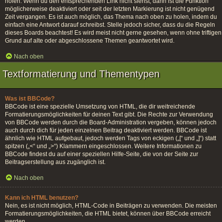
holen. Wenn du den entsprechenden Link nicht siehst, dann ist die Funktion
möglicherweise deaktiviert oder seit der letzten Markierung ist nicht genügend
Zeit vergangen. Es ist auch möglich, das Thema nach oben zu holen, indem du
einfach eine Antwort darauf schreibst. Stelle jedoch sicher, dass du die Regeln
dieses Boards beachtest! Es wird meist nicht gerne gesehen, wenn ohne triftigen
Grund auf alte oder abgeschlossene Themen geantwortet wird.
Nach oben
Textformatierung und Thementypen
Was ist BBCode?
BBCode ist eine spezielle Umsetzung von HTML, die dir weitreichende
Formatierungsmöglichkeiten für deinen Text gibt. Die Rechte zur Verwendung
von BBCode werden durch die Board-Administration vergeben, können jedoch
auch durch dich für jeden einzelnen Beitrag deaktiviert werden. BBCode ist
ähnlich wie HTML aufgebaut, jedoch werden Tags von eckigen („[“ und „]“) statt
spitzen („<“ und „>“) Klammern eingeschlossen. Weitere Informationen zu
BBCode findest du auf einer speziellen Hilfe-Seite, die von der Seite zur
Beitragserstellung aus zugänglich ist.
Nach oben
Kann ich HTML benutzen?
Nein, es ist nicht möglich, HTML-Code in Beiträgen zu verwenden. Die meisten
Formatierungsmöglichkeiten, die HTML bietet, können über BBCode erreicht
werden.