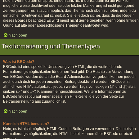
holen. Wenn du den entsprechenden Link nicht siehst, dann ist die Funktion
möglicherweise deaktiviert oder seit der letzten Markierung ist nicht genügend
Zeit vergangen. Es ist auch möglich, das Thema nach oben zu holen, indem du
einfach eine Antwort darauf schreibst. Stelle jedoch sicher, dass du die Regeln
dieses Boards beachtest! Es wird meist nicht gerne gesehen, wenn ohne triftigen
Grund auf alte oder abgeschlossene Themen geantwortet wird.
Nach oben
Textformatierung und Thementypen
Was ist BBCode?
BBCode ist eine spezielle Umsetzung von HTML, die dir weitreichende
Formatierungsmöglichkeiten für deinen Text gibt. Die Rechte zur Verwendung
von BBCode werden durch die Board-Administration vergeben, können jedoch
auch durch dich für jeden einzelnen Beitrag deaktiviert werden. BBCode ist
ähnlich wie HTML aufgebaut, jedoch werden Tags von eckigen („[“ und „]“) statt
spitzen („<“ und „>“) Klammern eingeschlossen. Weitere Informationen zu
BBCode findest du auf einer speziellen Hilfe-Seite, die von der Seite zur
Beitragserstellung aus zugänglich ist.
Nach oben
Kann ich HTML benutzen?
Nein, es ist nicht möglich, HTML-Code in Beiträgen zu verwenden. Die meisten
Formatierungsmöglichkeiten, die HTML bietet, können über BBCode erreicht
werden.