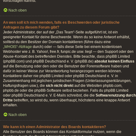
vorschlagen kannst.
Nach oben
An wen soll ich mich wenden, falls es Beschwerden oder juristische
Anfragen zu diesem Forum gibt?
Jeder Administrator, der auf der „Das Team“-Seite aufgeführt ist, ist ein
geeigneter Kontakt für deine Beschwerde. Wenn du so keine Antwort erhältst,
solltest du den Besitzer der Domain kontaktieren (führe dazu eine
„WHOIS“-Abfrage
durch) oder — falls diese Seite bei einem kostenlosen
Webhoster wie z. B. Yahoo!, free.fr, funpic.de usw. liegt — den Support oder den
Abuse-Kontakt des betreffenden Dienstes. Bitte beachte, dass phpBB Limited
(phpBB.com) und phpBB Deutschland e. V. (phpBB.de)
absolut keinen Einfluss
auf die Benutzung oder den oder die Benutzer der Forensoftware haben und
dafür in keiner Weise zur Verantwortung herangezogen werden können.
Kontaktiere daher nie phpBB Limited oder phpBB Deutschland e. V. in
Zusammenhang mit jeglichen juristischen Fragen (Unterlassungserklärungen,
Haftungsfragen usw.), die
sich nicht direkt
auf die Websiten phpbb.com,
phpbb.de oder die phpBB-Software selbst beziehen. Falls du phpBB Limited
oder phpBB Deutschland e. V. E-Mails schreibst, die die
Softwarenutzung durch
Dritte
betreffen, so wirst du, wenn überhaupt, höchstens eine knappe Antwort
erhalten.
Nach oben
Wie kann ich einen Administrator des Boards kontaktieren?
Alle Benutzer des Boards können das Kontaktformular nutzen, wenn die