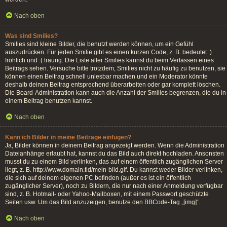
Nach oben
Was sind Smilies?
Smilies sind kleine Bilder, die benutzt werden können, um ein Gefühl
auszudrücken. Für jeden Smilie gibt es einen kurzen Code, z. B. bedeutet :)
fröhlich und :( traurig. Die Liste aller Smilies kannst du beim Verfassen eines
Beitrags sehen. Versuche bitte trotzdem, Smilies nicht zu häufig zu benutzen, sie
können einen Beitrag schnell unlesbar machen und ein Moderator könnte
deshalb deinen Beitrag entsprechend überarbeiten oder gar komplett löschen.
Die Board-Administration kann auch die Anzahl der Smilies begrenzen, die du in
einem Beitrag benutzen kannst.
Nach oben
Kann ich Bilder in meine Beiträge einfügen?
Ja, Bilder können in deinem Beitrag angezeigt werden. Wenn die Administration
Dateianhänge erlaubt hat, kannst du das Bild auch direkt hochladen. Ansonsten
musst du zu einem Bild verlinken, das auf einem öffentlich zugänglichen Server
liegt, z. B. http://www.domain.tld/mein-bild.gif. Du kannst weder Bilder verlinken,
die sich auf deinem eigenen PC befinden (außer es ist ein öffentlich
zugänglicher Server), noch zu Bildern, die nur nach einer Anmeldung verfügbar
sind, z. B. Hotmail- oder Yahoo-Mailboxen, mit einem Passwort geschützte
Seiten usw. Um das Bild anzuzeigen, benutze den BBCode-Tag „[img]“.
Nach oben