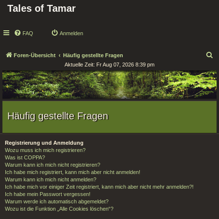
Tales of Tamar
FAQ
Anmelden
S
Foren-Übersicht
Häufig gestellte Fragen
Aktuelle Zeit: Fr Aug 07, 2026 8:39 pm
u
c
h
e
Häufig gestellte Fragen
Registrierung und Anmeldung
Wozu muss ich mich registrieren?
Was ist COPPA?
Warum kann ich mich nicht registrieren?
Ich habe mich registriert, kann mich aber nicht anmelden!
Warum kann ich mich nicht anmelden?
Ich habe mich vor einiger Zeit registriert, kann mich aber nicht mehr anmelden?!
Ich habe mein Passwort vergessen!
Warum werde ich automatisch abgemeldet?
Wozu ist die Funktion „Alle Cookies löschen“?