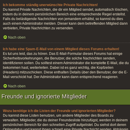
Ich bekomme ständig unerwünschte Private Nachrichten!
Du kannst Private Nachrichten, die dir ein Mitglied sendet, automatisch löschen,
indem du in deinem persönlichen Bereich eine entsprechende Regel erstellst.
Falls du belästigende Nachrichten von jemandem erhältst, so kannst du dies
auch einem Administrator melden. Dieser kann dem betreffenden Mitglied dann
verbieten, Private Nachrichten zu versenden.
Nach oben
Ich habe eine Spam-E-Mail von einem Mitglied dieses Forums erhalten!
Es tut uns leid, das zu hören. Das E-Mail-Formular dieses Forums hat einige
Sicherheitsvorkehrungen, die Benutzer, die solche Nachrichten senden,
identifizieren sollen. Du solltest einem Administrator die komplette E-Mail, die du
bekommen hast, weiterleiten. Dabei ist es ganz wichtig, die Kopfzeilen
(Headers) mitzuschicken. Diese enthalten Details über den Benutzer, der die E-
Mail verschickt hat. Der Administrator kann dann entsprechend reagieren.
Nach oben
Freunde und ignorierte Mitglieder
Wozu benötige ich die Listen der Freunde und ignorierten Mitglieder?
Du kannst diese Listen benutzen, um andere Mitglieder des Boards zu
verwalten. Mitglieder, die du deiner Freundesliste hinzufügst, werden in deinem
persönlichen Bereich für den schnellen Zugriff aufgelistet. Du siehst dort deren
Onlinestatus und kannst ihnen schnell eine Private Nachricht senden. Abhängig