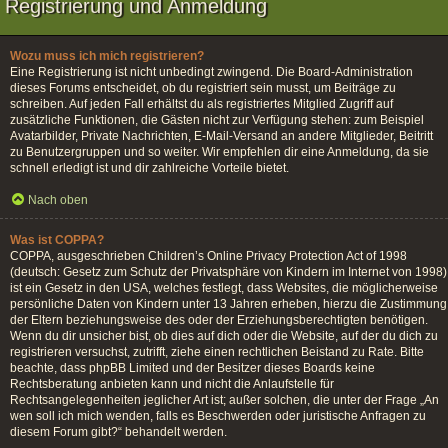
Registrierung und Anmeldung
Wozu muss ich mich registrieren?
Eine Registrierung ist nicht unbedingt zwingend. Die Board-Administration
dieses Forums entscheidet, ob du registriert sein musst, um Beiträge zu
schreiben. Auf jeden Fall erhältst du als registriertes Mitglied Zugriff auf
zusätzliche Funktionen, die Gästen nicht zur Verfügung stehen: zum Beispiel
Avatarbilder, Private Nachrichten, E-Mail-Versand an andere Mitglieder, Beitritt
zu Benutzergruppen und so weiter. Wir empfehlen dir eine Anmeldung, da sie
schnell erledigt ist und dir zahlreiche Vorteile bietet.
Nach oben
Was ist COPPA?
COPPA, ausgeschrieben Children’s Online Privacy Protection Act of 1998
(deutsch: Gesetz zum Schutz der Privatsphäre von Kindern im Internet von 1998)
ist ein Gesetz in den USA, welches festlegt, dass Websites, die möglicherweise
persönliche Daten von Kindern unter 13 Jahren erheben, hierzu die Zustimmung
der Eltern beziehungsweise des oder der Erziehungsberechtigten benötigen.
Wenn du dir unsicher bist, ob dies auf dich oder die Website, auf der du dich zu
registrieren versuchst, zutrifft, ziehe einen rechtlichen Beistand zu Rate. Bitte
beachte, dass phpBB Limited und der Besitzer dieses Boards keine
Rechtsberatung anbieten kann und nicht die Anlaufstelle für
Rechtsangelegenheiten jeglicher Art ist; außer solchen, die unter der Frage „An
wen soll ich mich wenden, falls es Beschwerden oder juristische Anfragen zu
diesem Forum gibt?“ behandelt werden.