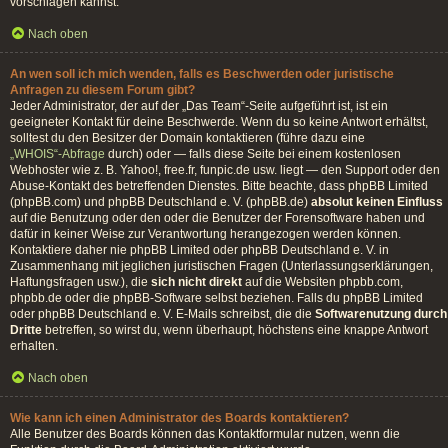
vorschlagen kannst.
Nach oben
An wen soll ich mich wenden, falls es Beschwerden oder juristische
Anfragen zu diesem Forum gibt?
Jeder Administrator, der auf der „Das Team“-Seite aufgeführt ist, ist ein
geeigneter Kontakt für deine Beschwerde. Wenn du so keine Antwort erhältst,
solltest du den Besitzer der Domain kontaktieren (führe dazu eine
„WHOIS“-Abfrage
durch) oder — falls diese Seite bei einem kostenlosen
Webhoster wie z. B. Yahoo!, free.fr, funpic.de usw. liegt — den Support oder den
Abuse-Kontakt des betreffenden Dienstes. Bitte beachte, dass phpBB Limited
(phpBB.com) und phpBB Deutschland e. V. (phpBB.de)
absolut keinen Einfluss
auf die Benutzung oder den oder die Benutzer der Forensoftware haben und
dafür in keiner Weise zur Verantwortung herangezogen werden können.
Kontaktiere daher nie phpBB Limited oder phpBB Deutschland e. V. in
Zusammenhang mit jeglichen juristischen Fragen (Unterlassungserklärungen,
Haftungsfragen usw.), die
sich nicht direkt
auf die Websiten phpbb.com,
phpbb.de oder die phpBB-Software selbst beziehen. Falls du phpBB Limited
oder phpBB Deutschland e. V. E-Mails schreibst, die die
Softwarenutzung durch
Dritte
betreffen, so wirst du, wenn überhaupt, höchstens eine knappe Antwort
erhalten.
Nach oben
Wie kann ich einen Administrator des Boards kontaktieren?
Alle Benutzer des Boards können das Kontaktformular nutzen, wenn die