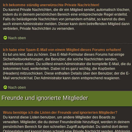
Ich bekomme ständig unerwünschte Private Nachrichten!
Du kannst Private Nachrichten, die dir ein Mitglied sendet, automatisch löschen,
indem du in deinem persönlichen Bereich eine entsprechende Regel erstellst.
Falls du belästigende Nachrichten von jemandem erhältst, so kannst du dies
auch einem Administrator melden. Dieser kann dem betreffenden Mitglied dann
verbieten, Private Nachrichten zu versenden.
Nach oben
Ich habe eine Spam-E-Mail von einem Mitglied dieses Forums erhalten!
Es tut uns leid, das zu hören. Das E-Mail-Formular dieses Forums hat einige
Sicherheitsvorkehrungen, die Benutzer, die solche Nachrichten senden,
identifizieren sollen. Du solltest einem Administrator die komplette E-Mail, die du
bekommen hast, weiterleiten. Dabei ist es ganz wichtig, die Kopfzeilen
(Headers) mitzuschicken. Diese enthalten Details über den Benutzer, der die E-
Mail verschickt hat. Der Administrator kann dann entsprechend reagieren.
Nach oben
Freunde und ignorierte Mitglieder
Wozu benötige ich die Listen der Freunde und ignorierten Mitglieder?
Du kannst diese Listen benutzen, um andere Mitglieder des Boards zu
verwalten. Mitglieder, die du deiner Freundesliste hinzufügst, werden in deinem
persönlichen Bereich für den schnellen Zugriff aufgelistet. Du siehst dort deren
Onlinestatus und kannst ihnen schnell eine Private Nachricht senden. Abhängig