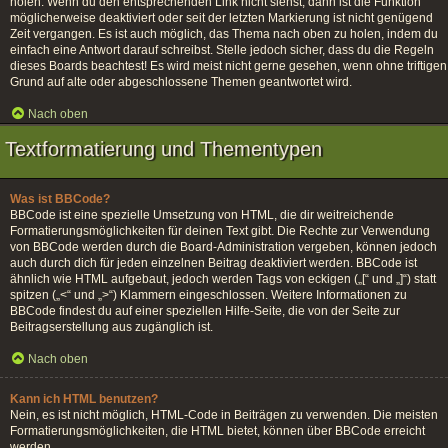
holen. Wenn du den entsprechenden Link nicht siehst, dann ist die Funktion
möglicherweise deaktiviert oder seit der letzten Markierung ist nicht genügend
Zeit vergangen. Es ist auch möglich, das Thema nach oben zu holen, indem du
einfach eine Antwort darauf schreibst. Stelle jedoch sicher, dass du die Regeln
dieses Boards beachtest! Es wird meist nicht gerne gesehen, wenn ohne triftigen
Grund auf alte oder abgeschlossene Themen geantwortet wird.
Nach oben
Textformatierung und Thementypen
Was ist BBCode?
BBCode ist eine spezielle Umsetzung von HTML, die dir weitreichende
Formatierungsmöglichkeiten für deinen Text gibt. Die Rechte zur Verwendung
von BBCode werden durch die Board-Administration vergeben, können jedoch
auch durch dich für jeden einzelnen Beitrag deaktiviert werden. BBCode ist
ähnlich wie HTML aufgebaut, jedoch werden Tags von eckigen („[“ und „]“) statt
spitzen („<“ und „>“) Klammern eingeschlossen. Weitere Informationen zu
BBCode findest du auf einer speziellen Hilfe-Seite, die von der Seite zur
Beitragserstellung aus zugänglich ist.
Nach oben
Kann ich HTML benutzen?
Nein, es ist nicht möglich, HTML-Code in Beiträgen zu verwenden. Die meisten
Formatierungsmöglichkeiten, die HTML bietet, können über BBCode erreicht
werden.