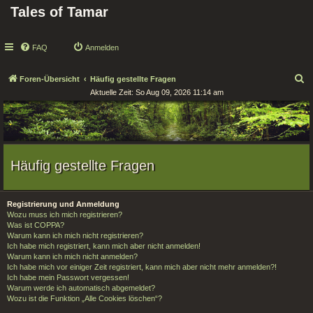
Tales of Tamar
FAQ
Anmelden
S
Foren-Übersicht
Häufig gestellte Fragen
Aktuelle Zeit: So Aug 09, 2026 11:14 am
u
c
h
e
Häufig gestellte Fragen
Registrierung und Anmeldung
Wozu muss ich mich registrieren?
Was ist COPPA?
Warum kann ich mich nicht registrieren?
Ich habe mich registriert, kann mich aber nicht anmelden!
Warum kann ich mich nicht anmelden?
Ich habe mich vor einiger Zeit registriert, kann mich aber nicht mehr anmelden?!
Ich habe mein Passwort vergessen!
Warum werde ich automatisch abgemeldet?
Wozu ist die Funktion „Alle Cookies löschen“?