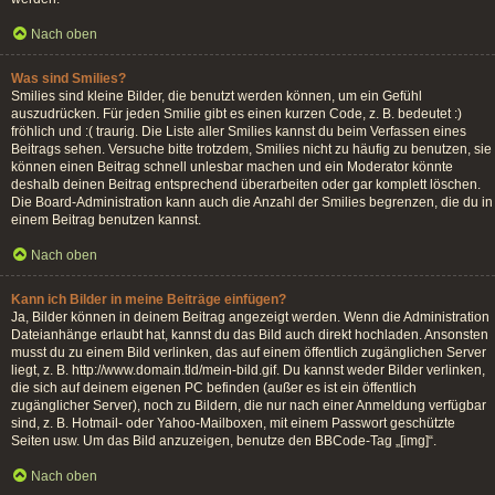
Nach oben
Was sind Smilies?
Smilies sind kleine Bilder, die benutzt werden können, um ein Gefühl
auszudrücken. Für jeden Smilie gibt es einen kurzen Code, z. B. bedeutet :)
fröhlich und :( traurig. Die Liste aller Smilies kannst du beim Verfassen eines
Beitrags sehen. Versuche bitte trotzdem, Smilies nicht zu häufig zu benutzen, sie
können einen Beitrag schnell unlesbar machen und ein Moderator könnte
deshalb deinen Beitrag entsprechend überarbeiten oder gar komplett löschen.
Die Board-Administration kann auch die Anzahl der Smilies begrenzen, die du in
einem Beitrag benutzen kannst.
Nach oben
Kann ich Bilder in meine Beiträge einfügen?
Ja, Bilder können in deinem Beitrag angezeigt werden. Wenn die Administration
Dateianhänge erlaubt hat, kannst du das Bild auch direkt hochladen. Ansonsten
musst du zu einem Bild verlinken, das auf einem öffentlich zugänglichen Server
liegt, z. B. http://www.domain.tld/mein-bild.gif. Du kannst weder Bilder verlinken,
die sich auf deinem eigenen PC befinden (außer es ist ein öffentlich
zugänglicher Server), noch zu Bildern, die nur nach einer Anmeldung verfügbar
sind, z. B. Hotmail- oder Yahoo-Mailboxen, mit einem Passwort geschützte
Seiten usw. Um das Bild anzuzeigen, benutze den BBCode-Tag „[img]“.
Nach oben