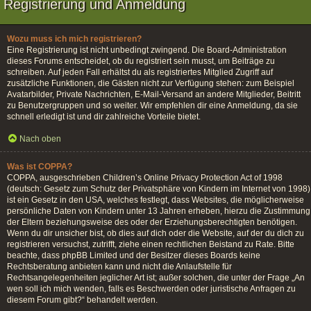
Registrierung und Anmeldung
Wozu muss ich mich registrieren?
Eine Registrierung ist nicht unbedingt zwingend. Die Board-Administration
dieses Forums entscheidet, ob du registriert sein musst, um Beiträge zu
schreiben. Auf jeden Fall erhältst du als registriertes Mitglied Zugriff auf
zusätzliche Funktionen, die Gästen nicht zur Verfügung stehen: zum Beispiel
Avatarbilder, Private Nachrichten, E-Mail-Versand an andere Mitglieder, Beitritt
zu Benutzergruppen und so weiter. Wir empfehlen dir eine Anmeldung, da sie
schnell erledigt ist und dir zahlreiche Vorteile bietet.
Nach oben
Was ist COPPA?
COPPA, ausgeschrieben Children’s Online Privacy Protection Act of 1998
(deutsch: Gesetz zum Schutz der Privatsphäre von Kindern im Internet von 1998)
ist ein Gesetz in den USA, welches festlegt, dass Websites, die möglicherweise
persönliche Daten von Kindern unter 13 Jahren erheben, hierzu die Zustimmung
der Eltern beziehungsweise des oder der Erziehungsberechtigten benötigen.
Wenn du dir unsicher bist, ob dies auf dich oder die Website, auf der du dich zu
registrieren versuchst, zutrifft, ziehe einen rechtlichen Beistand zu Rate. Bitte
beachte, dass phpBB Limited und der Besitzer dieses Boards keine
Rechtsberatung anbieten kann und nicht die Anlaufstelle für
Rechtsangelegenheiten jeglicher Art ist; außer solchen, die unter der Frage „An
wen soll ich mich wenden, falls es Beschwerden oder juristische Anfragen zu
diesem Forum gibt?“ behandelt werden.