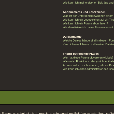
Wie kann ich meine eigenen Beiträge un
Abonnements und Lesezeichen
Was ist der Unterschied zwischen eine
Wie kann ich ein Lesezeichen auf ein T
Wie kann ich ein Forum abonnieren?
Wie deaktiviere ich meine Abonnements?
Dateianhänge
Welche Dateianhänge sind in diesem For
Kann ich eine Übersicht all meiner Datei
phpBB betreffende Fragen
Wer hat diese Forensoftware entwickelt?
Warum ist Funktion x oder y nicht enthal
An wen soll ich mich wenden, falls es Be
Wie kann ich einen Administrator des Boa
orums entscheidet, ob du registriert sein musst, um Beiträge zu schreiben. Auf jeden