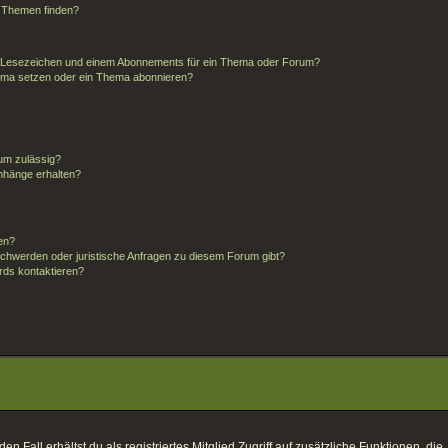
d Themen finden?
m Lesezeichen und einem Abonnements für ein Thema oder Forum?
hema setzen oder ein Thema abonnieren?
um zulässig?
anhänge erhalten?
ten?
schwerden oder juristische Anfragen zu diesem Forum gibt?
rds kontaktieren?
 Fall erhältst du als registriertes Mitglied Zugriff auf zusätzliche Funktionen, die