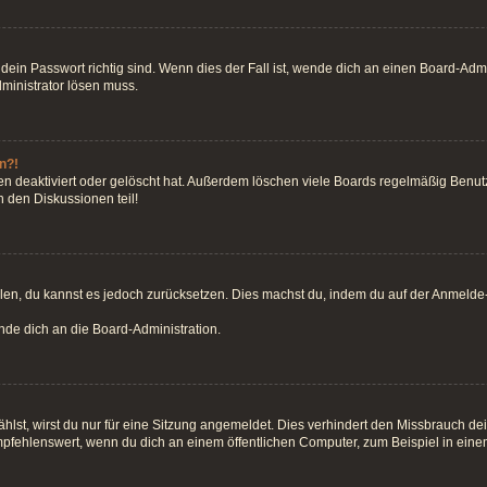
ein Passwort richtig sind. Wenn dies der Fall ist, wende dich an einen Board-Admin
dministrator lösen muss.
n?!
n deaktiviert oder gelöscht hat. Außerdem löschen viele Boards regelmäßig Benutze
 den Diskussionen teil!
teilen, du kannst es jedoch zurücksetzen. Dies machst du, indem du auf der Anmeld
ende dich an die Board-Administration.
st, wirst du nur für eine Sitzung angemeldet. Dies verhindert den Missbrauch de
fehlenswert, wenn du dich an einem öffentlichen Computer, zum Beispiel in einem 