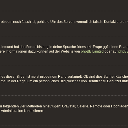
t trotzdem noch falsch ist, geht die Uhr des Servers vermutlich falsch. Kontaktiere 
 niemand hat das Forum bislang in deine Sprache übersetzt. Frage ggf. einen Board-
itere Informationen dazu können auf der Website von
phpBB Limited
oder auf
phpBB
es dieser Bilder ist meist mit deinem Rang verknüpft: Oft sind dies Sterne, Kästc
erbei in der Regel um ein persönliches Bild, welches von Benutzer zu Benutzer unter
 der folgenden vier Methoden hinzufügen: Gravatar, Galerie, Remote oder Hochlade
Administration kontaktieren.