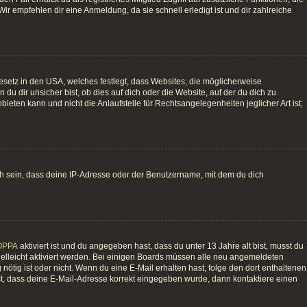
ir empfehlen dir eine Anmeldung, da sie schnell erledigt ist und dir zahlreiche
esetz in den USA, welches festlegt, dass Websites, die möglicherweise
 dir unsicher bist, ob dies auf dich oder die Website, auf der du dich zu
bieten kann und nicht die Anlaufstelle für Rechtsangelegenheiten jeglicher Art ist;
ch sein, dass deine IP-Adresse oder der Benutzername, mit dem du dich
OPPA
aktiviert ist und du angegeben hast, dass du unter 13 Jahre alt bist, musst du
vielleicht aktiviert werden. Bei einigen Boards müssen alle neu angemeldeten
g nötig ist oder nicht. Wenn du eine E-Mail erhalten hast, folge den dort enthaltenen
st, dass deine E-Mail-Adresse korrekt eingegeben wurde, dann kontaktiere einen