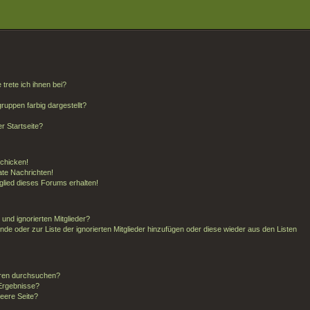
trete ich ihnen bei?
uppen farbig dargestellt?
r Startseite?
schicken!
te Nachrichten!
glied dieses Forums erhalten!
und ignorierten Mitglieder?
unde oder zur Liste der ignorierten Mitglieder hinzufügen oder diese wieder aus den Listen
oren durchsuchen?
 Ergebnisse?
eere Seite?