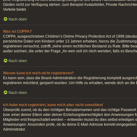
Gästen nicht zur Verfügung stehen: zum Beispiel Avatarbilder, Private Nachrichten
Vorteile bietet.
Nach oben
Was ist COPPA?
COPPA, ausgeschrieben Children’s Online Privacy Protection Act of 1998 (deutsc
persönliche Daten von Kindern unter 13 Jahren erheben, hierzu die Zustimmung d
registrieren versuchst, zutrifft, ziehe einen rechtlichen Beistand zu Rate. Bitte
außer solchen, die unter der Frage „An wen soll ich mich wenden, falls es Besc
Nach oben
Warum kann ich mich nicht registrieren?
Es kann sein, dass die Board-Administration die Registrierung komplett ausges
registrieren möchtest, gesperrt wurden. Um Hilfe zu erhalten, wende dich an die
Nach oben
Ich habe mich registriert, kann mich aber nicht anmelden!
Überprüfe zuerst, ob du den richtigen Benutzernamen und das richtige Passwor
bzw. einer deiner Eltern oder deiner Erziehungsberechtigten den Anweisungen fol
Mitglieder erst freigeschaltet werden – entweder musst du dies selbst erledigen od
Anweisungen. Ansonsten prüfe, ob du deine E-Mail-Adresse korrekt eingegeben h
Administrator.