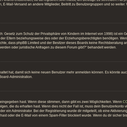
, E-Mail-Versand an andere Mitglieder, Beitritt zu Benutzergruppen und so weiter. W
h: Gesetz zum Schutz der Privatsphäre von Kindern im Internet von 1998) ist ein G
er Eltern beziehungsweise des oder der Erziehungsberechtigten benötigen. Wenn du
 beachte, dass phpBB Limited und der Besitzer dieses Boards keine Rechtsberatung an
hwerden oder juristische Anfragen zu diesem Forum gibt?“ behandelt werden.
chaltet hat, damit sich keine neuen Benutzer mehr anmelden können. Es könnte au
 Board-Administration.
t eingegeben hast. Wenn diese stimmen, dann gibt es zwei Möglichkeiten. Wenn
C
gen, die du erhalten hast. Wenn dies nicht der Fall ist, muss dein Benutzerkonto 
er ein Administrator. Bei der Registrierung wurde dir mitgeteilt, ob eine Aktivierun
ast oder die E-Mail von einem Spam-Filter blockiert wurde. Wenn du dir sicher bi