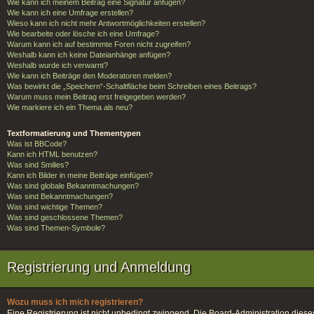
Wie kann ich meinem Beitrag eine Signatur anfügen?
Wie kann ich eine Umfrage erstellen?
Wieso kann ich nicht mehr Antwortmöglichkeiten erstellen?
Wie bearbeite oder lösche ich eine Umfrage?
Warum kann ich auf bestimmte Foren nicht zugreifen?
Weshalb kann ich keine Dateianhänge anfügen?
Weshalb wurde ich verwarnt?
Wie kann ich Beiträge den Moderatoren melden?
Was bewirkt die „Speichern“-Schaltfläche beim Schreiben eines Beitrags?
Warum muss mein Beitrag erst freigegeben werden?
Wie markiere ich ein Thema als neu?
Textformatierung und Thementypen
Was ist BBCode?
Kann ich HTML benutzen?
Was sind Smilies?
Kann ich Bilder in meine Beiträge einfügen?
Was sind globale Bekanntmachungen?
Was sind Bekanntmachungen?
Was sind wichtige Themen?
Was sind geschlossene Themen?
Was sind Themen-Symbole?
Registrierung und Anmeldung
Wozu muss ich mich registrieren?
Eine Registrierung ist nicht unbedingt zwingend. Die Board-Administration dieses F