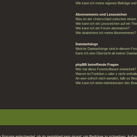
Wie kann ich meine eigenen Beiträge un
Abonnements und Lesezeichen
Was ist der Unterschied zwischen eine
Wie kann ich ein Lesezeichen auf ein T
Wie kann ich ein Forum abonnieren?
Wie deaktiviere ich meine Abonnements?
Dateianhänge
Welche Dateianhänge sind in diesem For
Kann ich eine Übersicht all meiner Datei
phpBB betreffende Fragen
Wer hat diese Forensoftware entwickelt?
Warum ist Funktion x oder y nicht enthal
An wen soll ich mich wenden, falls es Be
Wie kann ich einen Administrator des Boa
orums entscheidet, ob du registriert sein musst, um Beiträge zu schreiben. Auf jeden