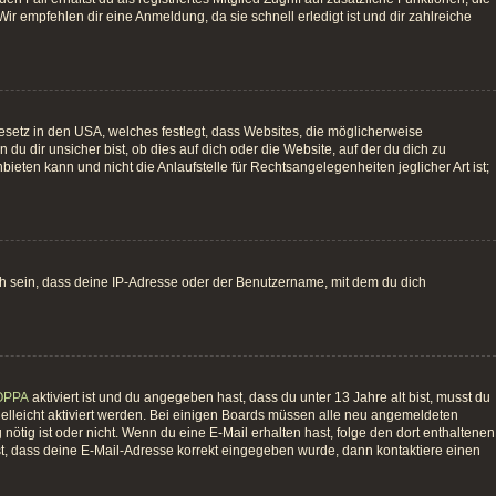
ir empfehlen dir eine Anmeldung, da sie schnell erledigt ist und dir zahlreiche
esetz in den USA, welches festlegt, dass Websites, die möglicherweise
 dir unsicher bist, ob dies auf dich oder die Website, auf der du dich zu
bieten kann und nicht die Anlaufstelle für Rechtsangelegenheiten jeglicher Art ist;
ch sein, dass deine IP-Adresse oder der Benutzername, mit dem du dich
OPPA
aktiviert ist und du angegeben hast, dass du unter 13 Jahre alt bist, musst du
vielleicht aktiviert werden. Bei einigen Boards müssen alle neu angemeldeten
g nötig ist oder nicht. Wenn du eine E-Mail erhalten hast, folge den dort enthaltenen
st, dass deine E-Mail-Adresse korrekt eingegeben wurde, dann kontaktiere einen