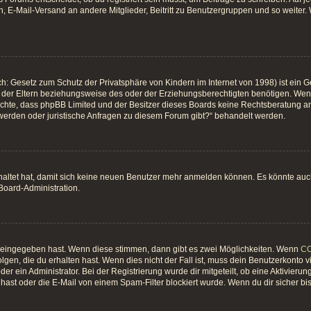
, E-Mail-Versand an andere Mitglieder, Beitritt zu Benutzergruppen und so weiter. W
h: Gesetz zum Schutz der Privatsphäre von Kindern im Internet von 1998) ist ein G
er Eltern beziehungsweise des oder der Erziehungsberechtigten benötigen. Wenn du
 beachte, dass phpBB Limited und der Besitzer dieses Boards keine Rechtsberatung an
hwerden oder juristische Anfragen zu diesem Forum gibt?“ behandelt werden.
chaltet hat, damit sich keine neuen Benutzer mehr anmelden können. Es könnte au
 Board-Administration.
t eingegeben hast. Wenn diese stimmen, dann gibt es zwei Möglichkeiten. Wenn
C
gen, die du erhalten hast. Wenn dies nicht der Fall ist, muss dein Benutzerkonto 
er ein Administrator. Bei der Registrierung wurde dir mitgeteilt, ob eine Aktivierun
ast oder die E-Mail von einem Spam-Filter blockiert wurde. Wenn du dir sicher bi