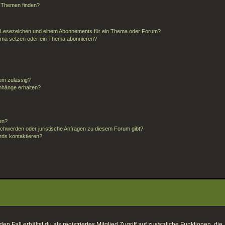
d Themen finden?
m Lesezeichen und einem Abonnements für ein Thema oder Forum?
hema setzen oder ein Thema abonnieren?
um zulässig?
anhänge erhalten?
ten?
schwerden oder juristische Anfragen zu diesem Forum gibt?
rds kontaktieren?
 Fall erhältst du als registriertes Mitglied Zugriff auf zusätzliche Funktionen, die