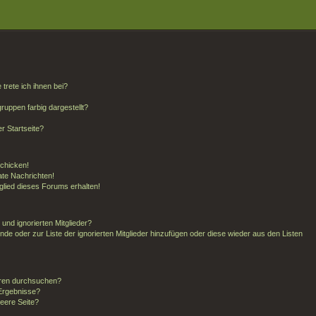
trete ich ihnen bei?
uppen farbig dargestellt?
r Startseite?
schicken!
te Nachrichten!
glied dieses Forums erhalten!
und ignorierten Mitglieder?
unde oder zur Liste der ignorierten Mitglieder hinzufügen oder diese wieder aus den Listen
oren durchsuchen?
 Ergebnisse?
eere Seite?