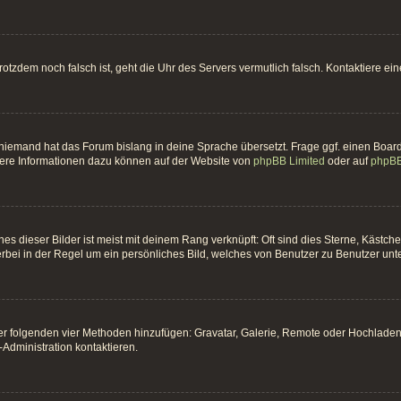
t trotzdem noch falsch ist, geht die Uhr des Servers vermutlich falsch. Kontaktiere 
 niemand hat das Forum bislang in deine Sprache übersetzt. Frage ggf. einen Board-
itere Informationen dazu können auf der Website von
phpBB Limited
oder auf
phpBB
es dieser Bilder ist meist mit deinem Rang verknüpft: Oft sind dies Sterne, Kästc
erbei in der Regel um ein persönliches Bild, welches von Benutzer zu Benutzer unter
 der folgenden vier Methoden hinzufügen: Gravatar, Galerie, Remote oder Hochlade
Administration kontaktieren.