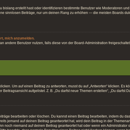
 bislang erstellt hast oder identifizieren bestimmte Benutzer wie Moderatoren und
keine sinnlosen Beiträge, nur um deinen Rang zu erhöhen — die meisten Boards dul
ert, mich anzumelden.
ten an andere Benutzer nutzen, falls diese von der Board-Administration freigesch
en. Um auf einen Beitrag zu antworten, musst du auf „Antworten“ klicken. Es könnt
Beitragsansicht aufgelistet. Z. B. „Du darfst neue Themen erstellen“, „Du darfst D
iträge bearbeiten oder löschen. Du kannst einen Beitrag bearbeiten, indem du das 
eits jemand auf deinen Beitrag geantwortet hat, wird dein Beitrag in der Themenan
enn noch niemand auf deinen Beitrag geantwortet hat oder wenn ein Administrator o