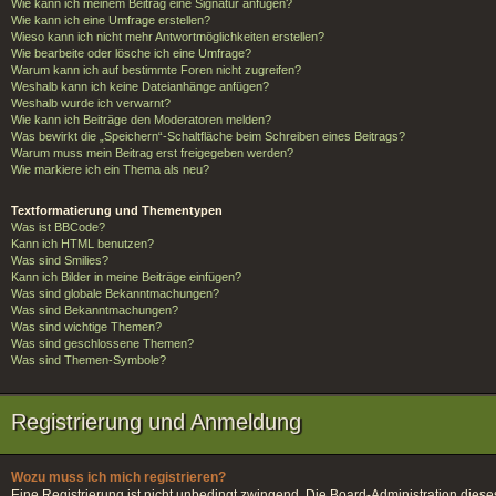
Wie kann ich meinem Beitrag eine Signatur anfügen?
Wie kann ich eine Umfrage erstellen?
Wieso kann ich nicht mehr Antwortmöglichkeiten erstellen?
Wie bearbeite oder lösche ich eine Umfrage?
Warum kann ich auf bestimmte Foren nicht zugreifen?
Weshalb kann ich keine Dateianhänge anfügen?
Weshalb wurde ich verwarnt?
Wie kann ich Beiträge den Moderatoren melden?
Was bewirkt die „Speichern“-Schaltfläche beim Schreiben eines Beitrags?
Warum muss mein Beitrag erst freigegeben werden?
Wie markiere ich ein Thema als neu?
Textformatierung und Thementypen
Was ist BBCode?
Kann ich HTML benutzen?
Was sind Smilies?
Kann ich Bilder in meine Beiträge einfügen?
Was sind globale Bekanntmachungen?
Was sind Bekanntmachungen?
Was sind wichtige Themen?
Was sind geschlossene Themen?
Was sind Themen-Symbole?
Registrierung und Anmeldung
Wozu muss ich mich registrieren?
Eine Registrierung ist nicht unbedingt zwingend. Die Board-Administration dieses F