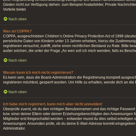
Gästen nicht zur Verfügung stehen: zum Beispiel Avatarbilder, Private Nachrichten
Vorteile bietet.
Nach oben
Was ist COPPA?
COPPA, ausgeschrieben Children’s Online Privacy Protection Act of 1998 (deutsc
persönliche Daten von Kindern unter 13 Jahren erheben, hierzu die Zustimmung d
registrieren versuchst, zutrifft, ziehe einen rechtlichen Beistand zu Rate. Bitte
außer solchen, die unter der Frage „An wen soll ich mich wenden, falls es Besc
Nach oben
Warum kann ich mich nicht registrieren?
Es kann sein, dass die Board-Administration die Registrierung komplett ausges
registrieren möchtest, gesperrt wurden. Um Hilfe zu erhalten, wende dich an die
Nach oben
Ich habe mich registriert, kann mich aber nicht anmelden!
Überprüfe zuerst, ob du den richtigen Benutzernamen und das richtige Passwor
bzw. einer deiner Eltern oder deiner Erziehungsberechtigten den Anweisungen fol
Mitglieder erst freigeschaltet werden – entweder musst du dies selbst erledigen od
Anweisungen. Ansonsten prüfe, ob du deine E-Mail-Adresse korrekt eingegeben h
Administrator.