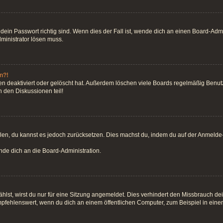
ein Passwort richtig sind. Wenn dies der Fall ist, wende dich an einen Board-Admin
dministrator lösen muss.
n?!
n deaktiviert oder gelöscht hat. Außerdem löschen viele Boards regelmäßig Benutze
 den Diskussionen teil!
teilen, du kannst es jedoch zurücksetzen. Dies machst du, indem du auf der Anmeld
ende dich an die Board-Administration.
st, wirst du nur für eine Sitzung angemeldet. Dies verhindert den Missbrauch de
fehlenswert, wenn du dich an einem öffentlichen Computer, zum Beispiel in einem 