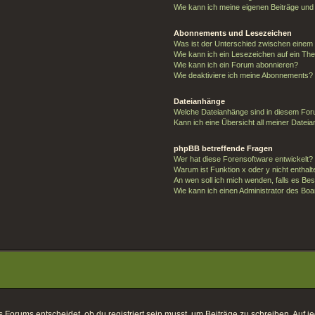
Wie kann ich meine eigenen Beiträge un
Abonnements und Lesezeichen
Was ist der Unterschied zwischen eine
Wie kann ich ein Lesezeichen auf ein T
Wie kann ich ein Forum abonnieren?
Wie deaktiviere ich meine Abonnements?
Dateianhänge
Welche Dateianhänge sind in diesem For
Kann ich eine Übersicht all meiner Datei
phpBB betreffende Fragen
Wer hat diese Forensoftware entwickelt?
Warum ist Funktion x oder y nicht enthal
An wen soll ich mich wenden, falls es Be
Wie kann ich einen Administrator des Boa
orums entscheidet, ob du registriert sein musst, um Beiträge zu schreiben. Auf jeden