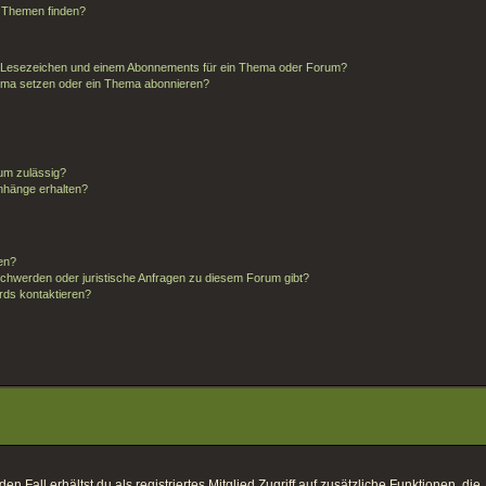
d Themen finden?
m Lesezeichen und einem Abonnements für ein Thema oder Forum?
hema setzen oder ein Thema abonnieren?
um zulässig?
anhänge erhalten?
ten?
schwerden oder juristische Anfragen zu diesem Forum gibt?
rds kontaktieren?
 Fall erhältst du als registriertes Mitglied Zugriff auf zusätzliche Funktionen, die