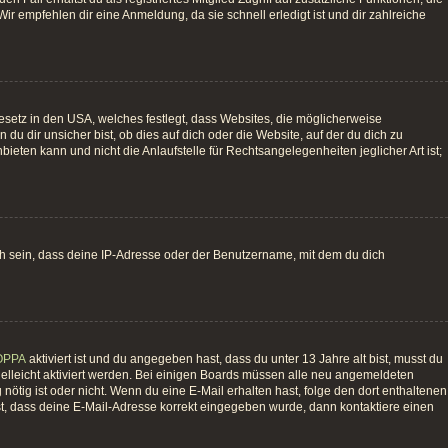
ir empfehlen dir eine Anmeldung, da sie schnell erledigt ist und dir zahlreiche
esetz in den USA, welches festlegt, dass Websites, die möglicherweise
 dir unsicher bist, ob dies auf dich oder die Website, auf der du dich zu
bieten kann und nicht die Anlaufstelle für Rechtsangelegenheiten jeglicher Art ist;
ch sein, dass deine IP-Adresse oder der Benutzername, mit dem du dich
OPPA
aktiviert ist und du angegeben hast, dass du unter 13 Jahre alt bist, musst du
vielleicht aktiviert werden. Bei einigen Boards müssen alle neu angemeldeten
g nötig ist oder nicht. Wenn du eine E-Mail erhalten hast, folge den dort enthaltenen
st, dass deine E-Mail-Adresse korrekt eingegeben wurde, dann kontaktiere einen