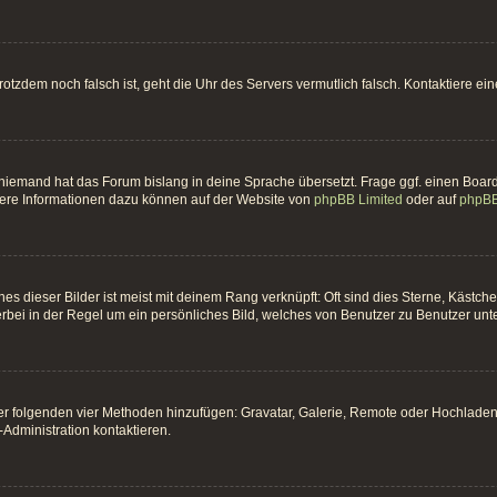
t trotzdem noch falsch ist, geht die Uhr des Servers vermutlich falsch. Kontaktiere 
 niemand hat das Forum bislang in deine Sprache übersetzt. Frage ggf. einen Board-
itere Informationen dazu können auf der Website von
phpBB Limited
oder auf
phpBB
es dieser Bilder ist meist mit deinem Rang verknüpft: Oft sind dies Sterne, Kästc
erbei in der Regel um ein persönliches Bild, welches von Benutzer zu Benutzer unter
 der folgenden vier Methoden hinzufügen: Gravatar, Galerie, Remote oder Hochlade
Administration kontaktieren.