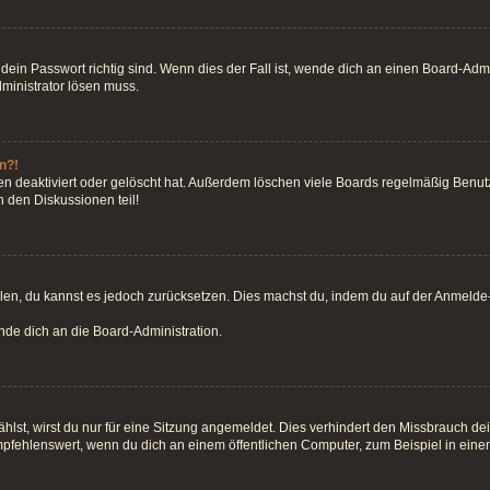
ein Passwort richtig sind. Wenn dies der Fall ist, wende dich an einen Board-Admin
dministrator lösen muss.
n?!
n deaktiviert oder gelöscht hat. Außerdem löschen viele Boards regelmäßig Benutze
 den Diskussionen teil!
teilen, du kannst es jedoch zurücksetzen. Dies machst du, indem du auf der Anmeld
ende dich an die Board-Administration.
st, wirst du nur für eine Sitzung angemeldet. Dies verhindert den Missbrauch de
fehlenswert, wenn du dich an einem öffentlichen Computer, zum Beispiel in einem 