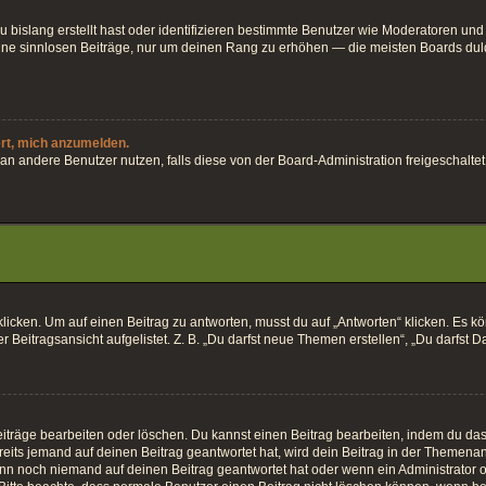
 bislang erstellt hast oder identifizieren bestimmte Benutzer wie Moderatoren und
keine sinnlosen Beiträge, nur um deinen Rang zu erhöhen — die meisten Boards dul
ert, mich anzumelden.
ten an andere Benutzer nutzen, falls diese von der Board-Administration freigesch
en. Um auf einen Beitrag zu antworten, musst du auf „Antworten“ klicken. Es könnt
Beitragsansicht aufgelistet. Z. B. „Du darfst neue Themen erstellen“, „Du darfst D
iträge bearbeiten oder löschen. Du kannst einen Beitrag bearbeiten, indem du das 
eits jemand auf deinen Beitrag geantwortet hat, wird dein Beitrag in der Themenan
enn noch niemand auf deinen Beitrag geantwortet hat oder wenn ein Administrator o