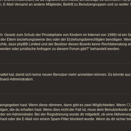
, E-Mail-Versand an andere Mitglieder, Beitritt zu Benutzergruppen und so weiter. W
h: Gesetz zum Schutz der Privatsphäre von Kindern im Internet von 1998) ist ein G
er Eltern beziehungsweise des oder der Erziehungsberechtigten benötigen. Wenn du
 beachte, dass phpBB Limited und der Besitzer dieses Boards keine Rechtsberatung an
hwerden oder juristische Anfragen zu diesem Forum gibt?“ behandelt werden.
chaltet hat, damit sich keine neuen Benutzer mehr anmelden können. Es könnte au
 Board-Administration.
t eingegeben hast. Wenn diese stimmen, dann gibt es zwei Möglichkeiten. Wenn
C
gen, die du erhalten hast. Wenn dies nicht der Fall ist, muss dein Benutzerkonto 
er ein Administrator. Bei der Registrierung wurde dir mitgeteilt, ob eine Aktivierun
ast oder die E-Mail von einem Spam-Filter blockiert wurde. Wenn du dir sicher bi