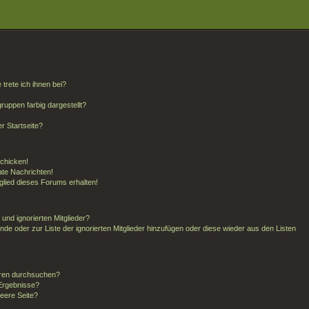
trete ich ihnen bei?
uppen farbig dargestellt?
r Startseite?
schicken!
te Nachrichten!
glied dieses Forums erhalten!
und ignorierten Mitglieder?
unde oder zur Liste der ignorierten Mitglieder hinzufügen oder diese wieder aus den Listen
oren durchsuchen?
 Ergebnisse?
eere Seite?