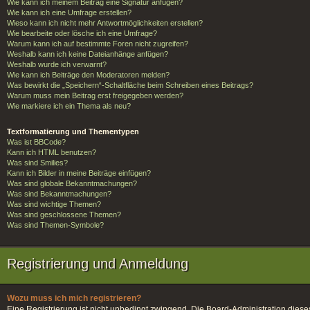
Wie kann ich meinem Beitrag eine Signatur anfügen?
Wie kann ich eine Umfrage erstellen?
Wieso kann ich nicht mehr Antwortmöglichkeiten erstellen?
Wie bearbeite oder lösche ich eine Umfrage?
Warum kann ich auf bestimmte Foren nicht zugreifen?
Weshalb kann ich keine Dateianhänge anfügen?
Weshalb wurde ich verwarnt?
Wie kann ich Beiträge den Moderatoren melden?
Was bewirkt die „Speichern“-Schaltfläche beim Schreiben eines Beitrags?
Warum muss mein Beitrag erst freigegeben werden?
Wie markiere ich ein Thema als neu?
Textformatierung und Thementypen
Was ist BBCode?
Kann ich HTML benutzen?
Was sind Smilies?
Kann ich Bilder in meine Beiträge einfügen?
Was sind globale Bekanntmachungen?
Was sind Bekanntmachungen?
Was sind wichtige Themen?
Was sind geschlossene Themen?
Was sind Themen-Symbole?
Registrierung und Anmeldung
Wozu muss ich mich registrieren?
Eine Registrierung ist nicht unbedingt zwingend. Die Board-Administration dieses F