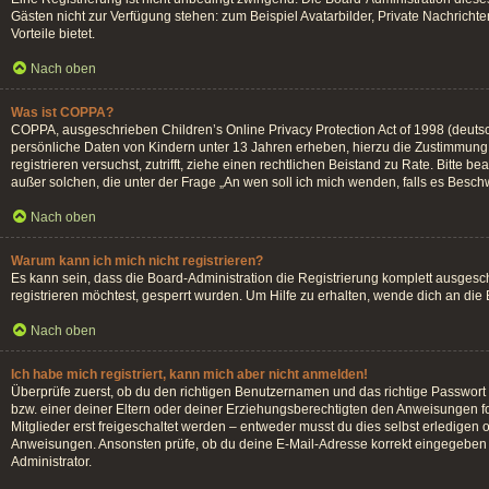
Gästen nicht zur Verfügung stehen: zum Beispiel Avatarbilder, Private Nachrichten
Vorteile bietet.
Nach oben
Was ist COPPA?
COPPA, ausgeschrieben Children’s Online Privacy Protection Act of 1998 (deutsc
persönliche Daten von Kindern unter 13 Jahren erheben, hierzu die Zustimmung d
registrieren versuchst, zutrifft, ziehe einen rechtlichen Beistand zu Rate. Bitte
außer solchen, die unter der Frage „An wen soll ich mich wenden, falls es Besc
Nach oben
Warum kann ich mich nicht registrieren?
Es kann sein, dass die Board-Administration die Registrierung komplett ausges
registrieren möchtest, gesperrt wurden. Um Hilfe zu erhalten, wende dich an die
Nach oben
Ich habe mich registriert, kann mich aber nicht anmelden!
Überprüfe zuerst, ob du den richtigen Benutzernamen und das richtige Passwor
bzw. einer deiner Eltern oder deiner Erziehungsberechtigten den Anweisungen fol
Mitglieder erst freigeschaltet werden – entweder musst du dies selbst erledigen od
Anweisungen. Ansonsten prüfe, ob du deine E-Mail-Adresse korrekt eingegeben h
Administrator.