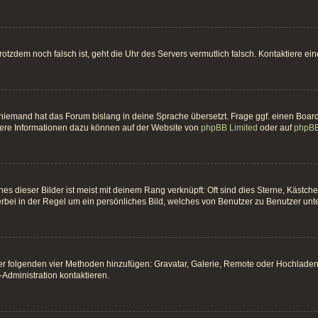
t trotzdem noch falsch ist, geht die Uhr des Servers vermutlich falsch. Kontaktiere 
 niemand hat das Forum bislang in deine Sprache übersetzt. Frage ggf. einen Board-
itere Informationen dazu können auf der Website von
phpBB Limited
oder auf
phpBB
es dieser Bilder ist meist mit deinem Rang verknüpft: Oft sind dies Sterne, Kästc
erbei in der Regel um ein persönliches Bild, welches von Benutzer zu Benutzer unter
 der folgenden vier Methoden hinzufügen: Gravatar, Galerie, Remote oder Hochlade
Administration kontaktieren.