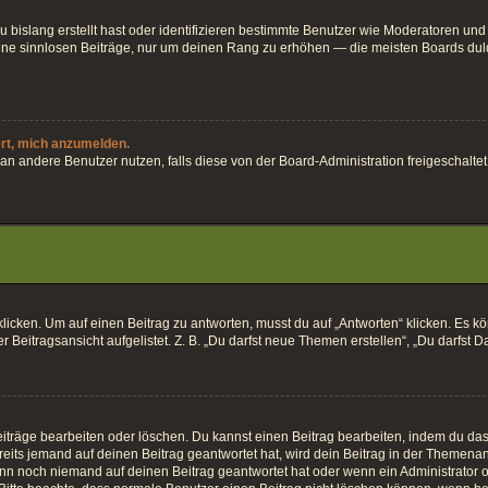
 bislang erstellt hast oder identifizieren bestimmte Benutzer wie Moderatoren und
keine sinnlosen Beiträge, nur um deinen Rang zu erhöhen — die meisten Boards dul
ert, mich anzumelden.
ten an andere Benutzer nutzen, falls diese von der Board-Administration freigesch
en. Um auf einen Beitrag zu antworten, musst du auf „Antworten“ klicken. Es könnt
Beitragsansicht aufgelistet. Z. B. „Du darfst neue Themen erstellen“, „Du darfst D
iträge bearbeiten oder löschen. Du kannst einen Beitrag bearbeiten, indem du das 
eits jemand auf deinen Beitrag geantwortet hat, wird dein Beitrag in der Themenan
enn noch niemand auf deinen Beitrag geantwortet hat oder wenn ein Administrator o