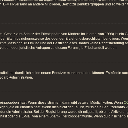
, E-Mail-Versand an andere Mitglieder, Beitritt zu Benutzergruppen und so weiter. W
h: Gesetz zum Schutz der Privatsphäre von Kindern im Internet von 1998) ist ein G
er Eltern beziehungsweise des oder der Erziehungsberechtigten benötigen. Wenn du
 beachte, dass phpBB Limited und der Besitzer dieses Boards keine Rechtsberatung an
hwerden oder juristische Anfragen zu diesem Forum gibt?“ behandelt werden.
chaltet hat, damit sich keine neuen Benutzer mehr anmelden können. Es könnte au
 Board-Administration.
t eingegeben hast. Wenn diese stimmen, dann gibt es zwei Möglichkeiten. Wenn
C
gen, die du erhalten hast. Wenn dies nicht der Fall ist, muss dein Benutzerkonto 
er ein Administrator. Bei der Registrierung wurde dir mitgeteilt, ob eine Aktivierun
ast oder die E-Mail von einem Spam-Filter blockiert wurde. Wenn du dir sicher bi