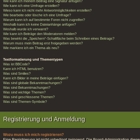
Wie kann ich meinem Beitrag eine Signatur anfügen?
Wie kann ich eine Umfrage erstellen?
Wieso kann ich nicht mehr Antwortmöglichkeiten erstellen?
Wie bearbeite oder lösche ich eine Umfrage?
Warum kann ich auf bestimmte Foren nicht zugreifen?
Weshalb kann ich keine Dateianhänge anfügen?
Weshalb wurde ich verwarnt?
Wie kann ich Beiträge den Moderatoren melden?
Was bewirkt die „Speichern“-Schaltfläche beim Schreiben eines Beitrags?
Warum muss mein Beitrag erst freigegeben werden?
Wie markiere ich ein Thema als neu?
Textformatierung und Thementypen
Was ist BBCode?
Kann ich HTML benutzen?
Was sind Smilies?
Kann ich Bilder in meine Beiträge einfügen?
Was sind globale Bekanntmachungen?
Was sind Bekanntmachungen?
Was sind wichtige Themen?
Was sind geschlossene Themen?
Was sind Themen-Symbole?
Registrierung und Anmeldung
Wozu muss ich mich registrieren?
Eine Registrierung ist nicht unbedingt zwingend. Die Board-Administration dieses F