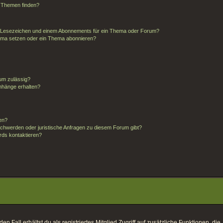
d Themen finden?
m Lesezeichen und einem Abonnements für ein Thema oder Forum?
hema setzen oder ein Thema abonnieren?
um zulässig?
anhänge erhalten?
ten?
schwerden oder juristische Anfragen zu diesem Forum gibt?
rds kontaktieren?
 Fall erhältst du als registriertes Mitglied Zugriff auf zusätzliche Funktionen, die