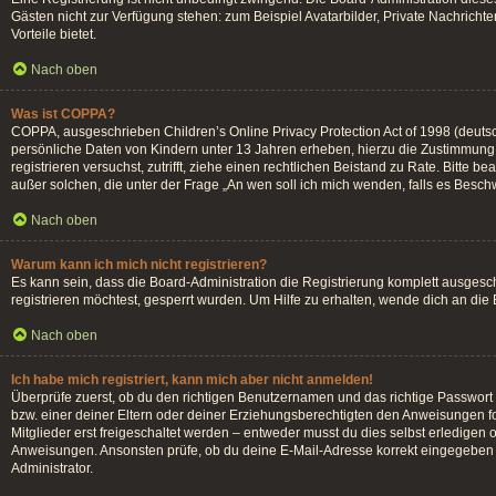
Gästen nicht zur Verfügung stehen: zum Beispiel Avatarbilder, Private Nachrichten
Vorteile bietet.
Nach oben
Was ist COPPA?
COPPA, ausgeschrieben Children’s Online Privacy Protection Act of 1998 (deutsc
persönliche Daten von Kindern unter 13 Jahren erheben, hierzu die Zustimmung d
registrieren versuchst, zutrifft, ziehe einen rechtlichen Beistand zu Rate. Bitte
außer solchen, die unter der Frage „An wen soll ich mich wenden, falls es Besc
Nach oben
Warum kann ich mich nicht registrieren?
Es kann sein, dass die Board-Administration die Registrierung komplett ausges
registrieren möchtest, gesperrt wurden. Um Hilfe zu erhalten, wende dich an die
Nach oben
Ich habe mich registriert, kann mich aber nicht anmelden!
Überprüfe zuerst, ob du den richtigen Benutzernamen und das richtige Passwor
bzw. einer deiner Eltern oder deiner Erziehungsberechtigten den Anweisungen fol
Mitglieder erst freigeschaltet werden – entweder musst du dies selbst erledigen od
Anweisungen. Ansonsten prüfe, ob du deine E-Mail-Adresse korrekt eingegeben h
Administrator.