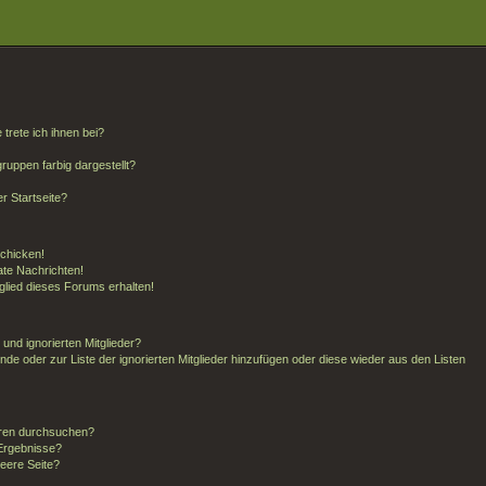
trete ich ihnen bei?
uppen farbig dargestellt?
r Startseite?
schicken!
te Nachrichten!
glied dieses Forums erhalten!
und ignorierten Mitglieder?
unde oder zur Liste der ignorierten Mitglieder hinzufügen oder diese wieder aus den Listen
oren durchsuchen?
 Ergebnisse?
eere Seite?