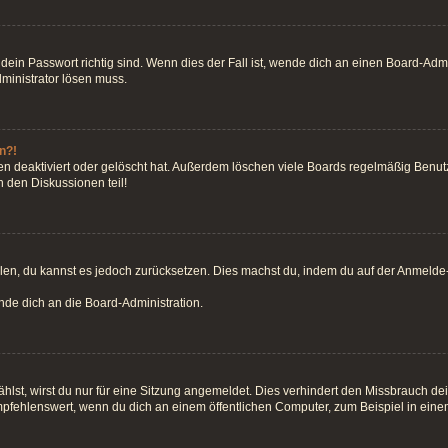
ein Passwort richtig sind. Wenn dies der Fall ist, wende dich an einen Board-Admin
dministrator lösen muss.
n?!
n deaktiviert oder gelöscht hat. Außerdem löschen viele Boards regelmäßig Benutze
 den Diskussionen teil!
teilen, du kannst es jedoch zurücksetzen. Dies machst du, indem du auf der Anmeld
ende dich an die Board-Administration.
st, wirst du nur für eine Sitzung angemeldet. Dies verhindert den Missbrauch de
fehlenswert, wenn du dich an einem öffentlichen Computer, zum Beispiel in einem 