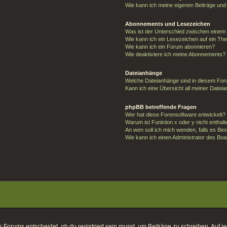
Wie kann ich meine eigenen Beiträge un
Abonnements und Lesezeichen
Was ist der Unterschied zwischen eine
Wie kann ich ein Lesezeichen auf ein T
Wie kann ich ein Forum abonnieren?
Wie deaktiviere ich meine Abonnements?
Dateianhänge
Welche Dateianhänge sind in diesem For
Kann ich eine Übersicht all meiner Datei
phpBB betreffende Fragen
Wer hat diese Forensoftware entwickelt?
Warum ist Funktion x oder y nicht enthal
An wen soll ich mich wenden, falls es Be
Wie kann ich einen Administrator des Boa
orums entscheidet, ob du registriert sein musst, um Beiträge zu schreiben. Auf jeden