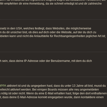
ir empfehlen dir eine Anmeldung, da sie schnell erledigt ist und dir zahlreiche
esetz in den USA, welches festlegt, dass Websites, die möglicherweise
 dir unsicher bist, ob dies auf dich oder die Website, auf der du dich zu
bieten kann und nicht die Anlaufstelle für Rechtsangelegenheiten jeglicher Art ist;
ch sein, dass deine IP-Adresse oder der Benutzername, mit dem du dich
OPPA
aktiviert ist und du angegeben hast, dass du unter 13 Jahre alt bist, musst du
vielleicht aktiviert werden. Bei einigen Boards müssen alle neu angemeldeten
g nötig ist oder nicht. Wenn du eine E-Mail erhalten hast, folge den dort enthaltenen
st, dass deine E-Mail-Adresse korrekt eingegeben wurde, dann kontaktiere einen