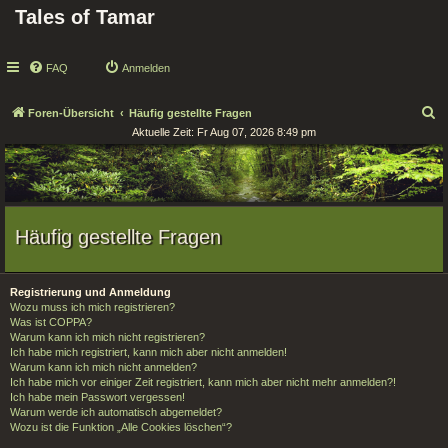
Tales of Tamar
FAQ
Anmelden
S
Foren-Übersicht
Häufig gestellte Fragen
Aktuelle Zeit: Fr Aug 07, 2026 8:49 pm
u
c
h
e
Häufig gestellte Fragen
Registrierung und Anmeldung
Wozu muss ich mich registrieren?
Was ist COPPA?
Warum kann ich mich nicht registrieren?
Ich habe mich registriert, kann mich aber nicht anmelden!
Warum kann ich mich nicht anmelden?
Ich habe mich vor einiger Zeit registriert, kann mich aber nicht mehr anmelden?!
Ich habe mein Passwort vergessen!
Warum werde ich automatisch abgemeldet?
Wozu ist die Funktion „Alle Cookies löschen“?