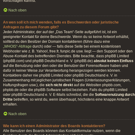
vorschlagen kannst.
Nach oben
An wen soll ich mich wenden, falls es Beschwerden oder juristische
Anfragen zu diesem Forum gibt?
Jeder Administrator, der auf der „Das Team“-Seite aufgeführt ist, ist ein
geeigneter Kontakt für deine Beschwerde. Wenn du so keine Antwort erhältst,
solltest du den Besitzer der Domain kontaktieren (führe dazu eine
„WHOIS“-Abfrage
durch) oder — falls diese Seite bei einem kostenlosen
Webhoster wie z. B. Yahoo!, free.fr, funpic.de usw. liegt — den Support oder den
Abuse-Kontakt des betreffenden Dienstes. Bitte beachte, dass phpBB Limited
(phpBB.com) und phpBB Deutschland e. V. (phpBB.de)
absolut keinen Einfluss
auf die Benutzung oder den oder die Benutzer der Forensoftware haben und
dafür in keiner Weise zur Verantwortung herangezogen werden können.
Kontaktiere daher nie phpBB Limited oder phpBB Deutschland e. V. in
Zusammenhang mit jeglichen juristischen Fragen (Unterlassungserklärungen,
Haftungsfragen usw.), die
sich nicht direkt
auf die Websiten phpbb.com,
phpbb.de oder die phpBB-Software selbst beziehen. Falls du phpBB Limited
oder phpBB Deutschland e. V. E-Mails schreibst, die die
Softwarenutzung durch
Dritte
betreffen, so wirst du, wenn überhaupt, höchstens eine knappe Antwort
erhalten.
Nach oben
Wie kann ich einen Administrator des Boards kontaktieren?
Alle Benutzer des Boards können das Kontaktformular nutzen, wenn die