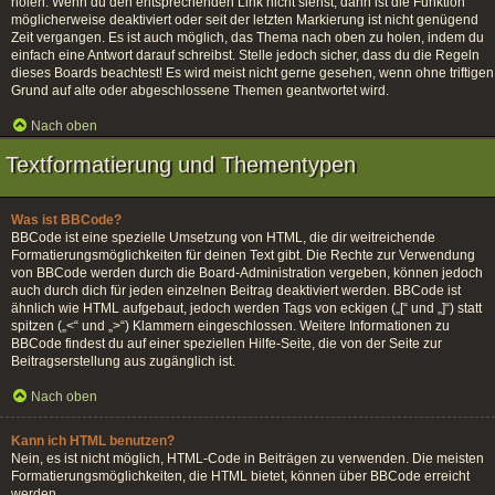
holen. Wenn du den entsprechenden Link nicht siehst, dann ist die Funktion
möglicherweise deaktiviert oder seit der letzten Markierung ist nicht genügend
Zeit vergangen. Es ist auch möglich, das Thema nach oben zu holen, indem du
einfach eine Antwort darauf schreibst. Stelle jedoch sicher, dass du die Regeln
dieses Boards beachtest! Es wird meist nicht gerne gesehen, wenn ohne triftigen
Grund auf alte oder abgeschlossene Themen geantwortet wird.
Nach oben
Textformatierung und Thementypen
Was ist BBCode?
BBCode ist eine spezielle Umsetzung von HTML, die dir weitreichende
Formatierungsmöglichkeiten für deinen Text gibt. Die Rechte zur Verwendung
von BBCode werden durch die Board-Administration vergeben, können jedoch
auch durch dich für jeden einzelnen Beitrag deaktiviert werden. BBCode ist
ähnlich wie HTML aufgebaut, jedoch werden Tags von eckigen („[“ und „]“) statt
spitzen („<“ und „>“) Klammern eingeschlossen. Weitere Informationen zu
BBCode findest du auf einer speziellen Hilfe-Seite, die von der Seite zur
Beitragserstellung aus zugänglich ist.
Nach oben
Kann ich HTML benutzen?
Nein, es ist nicht möglich, HTML-Code in Beiträgen zu verwenden. Die meisten
Formatierungsmöglichkeiten, die HTML bietet, können über BBCode erreicht
werden.