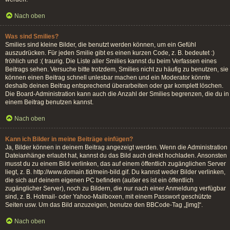
Nach oben
Was sind Smilies?
Smilies sind kleine Bilder, die benutzt werden können, um ein Gefühl
auszudrücken. Für jeden Smilie gibt es einen kurzen Code, z. B. bedeutet :)
fröhlich und :( traurig. Die Liste aller Smilies kannst du beim Verfassen eines
Beitrags sehen. Versuche bitte trotzdem, Smilies nicht zu häufig zu benutzen, sie
können einen Beitrag schnell unlesbar machen und ein Moderator könnte
deshalb deinen Beitrag entsprechend überarbeiten oder gar komplett löschen.
Die Board-Administration kann auch die Anzahl der Smilies begrenzen, die du in
einem Beitrag benutzen kannst.
Nach oben
Kann ich Bilder in meine Beiträge einfügen?
Ja, Bilder können in deinem Beitrag angezeigt werden. Wenn die Administration
Dateianhänge erlaubt hat, kannst du das Bild auch direkt hochladen. Ansonsten
musst du zu einem Bild verlinken, das auf einem öffentlich zugänglichen Server
liegt, z. B. http://www.domain.tld/mein-bild.gif. Du kannst weder Bilder verlinken,
die sich auf deinem eigenen PC befinden (außer es ist ein öffentlich
zugänglicher Server), noch zu Bildern, die nur nach einer Anmeldung verfügbar
sind, z. B. Hotmail- oder Yahoo-Mailboxen, mit einem Passwort geschützte
Seiten usw. Um das Bild anzuzeigen, benutze den BBCode-Tag „[img]“.
Nach oben