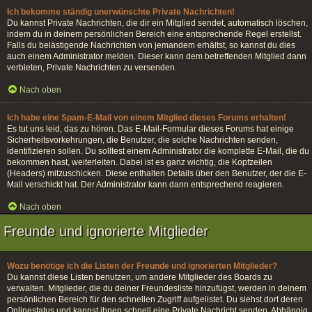
Ich bekomme ständig unerwünschte Private Nachrichten!
Du kannst Private Nachrichten, die dir ein Mitglied sendet, automatisch löschen,
indem du in deinem persönlichen Bereich eine entsprechende Regel erstellst.
Falls du belästigende Nachrichten von jemandem erhältst, so kannst du dies
auch einem Administrator melden. Dieser kann dem betreffenden Mitglied dann
verbieten, Private Nachrichten zu versenden.
Nach oben
Ich habe eine Spam-E-Mail von einem Mitglied dieses Forums erhalten!
Es tut uns leid, das zu hören. Das E-Mail-Formular dieses Forums hat einige
Sicherheitsvorkehrungen, die Benutzer, die solche Nachrichten senden,
identifizieren sollen. Du solltest einem Administrator die komplette E-Mail, die du
bekommen hast, weiterleiten. Dabei ist es ganz wichtig, die Kopfzeilen
(Headers) mitzuschicken. Diese enthalten Details über den Benutzer, der die E-
Mail verschickt hat. Der Administrator kann dann entsprechend reagieren.
Nach oben
Freunde und ignorierte Mitglieder
Wozu benötige ich die Listen der Freunde und ignorierten Mitglieder?
Du kannst diese Listen benutzen, um andere Mitglieder des Boards zu
verwalten. Mitglieder, die du deiner Freundesliste hinzufügst, werden in deinem
persönlichen Bereich für den schnellen Zugriff aufgelistet. Du siehst dort deren
Onlinestatus und kannst ihnen schnell eine Private Nachricht senden. Abhängig