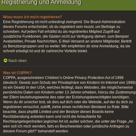
Registrierung und Anmeldung
Wozu muss ich mich registrieren?
Eine Registrierung ist nicht unbedingt zwingend. Die Board-Administration
dieses Forums entscheidet, ob du registriert sein musst, um Beiträge zu
schreiben. Auf jeden Fall erhältst du als registriertes Mitglied Zugriff auf
zusätzliche Funktionen, die Gästen nicht zur Verfügung stehen: zum Beispiel
Avatarbilder, Private Nachrichten, E-Mail-Versand an andere Mitglieder, Beitritt
zu Benutzergruppen und so weiter. Wir empfehlen dir eine Anmeldung, da sie
schnell erledigt ist und dir zahlreiche Vorteile bietet.
Nach oben
Was ist COPPA?
COPPA, ausgeschrieben Children’s Online Privacy Protection Act of 1998
(deutsch: Gesetz zum Schutz der Privatsphäre von Kindern im Internet von 1998)
ist ein Gesetz in den USA, welches festlegt, dass Websites, die möglicherweise
persönliche Daten von Kindern unter 13 Jahren erheben, hierzu die Zustimmung
der Eltern beziehungsweise des oder der Erziehungsberechtigten benötigen.
Wenn du dir unsicher bist, ob dies auf dich oder die Website, auf der du dich zu
registrieren versuchst, zutrifft, ziehe einen rechtlichen Beistand zu Rate. Bitte
beachte, dass phpBB Limited und der Besitzer dieses Boards keine
Rechtsberatung anbieten kann und nicht die Anlaufstelle für
Rechtsangelegenheiten jeglicher Art ist; außer solchen, die unter der Frage „An
wen soll ich mich wenden, falls es Beschwerden oder juristische Anfragen zu
diesem Forum gibt?“ behandelt werden.