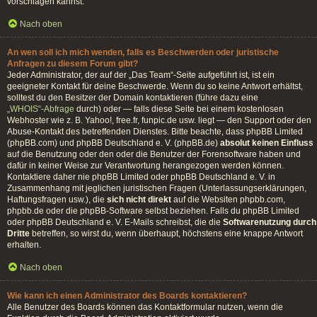
vorschlagen kannst.
Nach oben
An wen soll ich mich wenden, falls es Beschwerden oder juristische
Anfragen zu diesem Forum gibt?
Jeder Administrator, der auf der „Das Team“-Seite aufgeführt ist, ist ein
geeigneter Kontakt für deine Beschwerde. Wenn du so keine Antwort erhältst,
solltest du den Besitzer der Domain kontaktieren (führe dazu eine
„WHOIS“-Abfrage
durch) oder — falls diese Seite bei einem kostenlosen
Webhoster wie z. B. Yahoo!, free.fr, funpic.de usw. liegt — den Support oder den
Abuse-Kontakt des betreffenden Dienstes. Bitte beachte, dass phpBB Limited
(phpBB.com) und phpBB Deutschland e. V. (phpBB.de)
absolut keinen Einfluss
auf die Benutzung oder den oder die Benutzer der Forensoftware haben und
dafür in keiner Weise zur Verantwortung herangezogen werden können.
Kontaktiere daher nie phpBB Limited oder phpBB Deutschland e. V. in
Zusammenhang mit jeglichen juristischen Fragen (Unterlassungserklärungen,
Haftungsfragen usw.), die
sich nicht direkt
auf die Websiten phpbb.com,
phpbb.de oder die phpBB-Software selbst beziehen. Falls du phpBB Limited
oder phpBB Deutschland e. V. E-Mails schreibst, die die
Softwarenutzung durch
Dritte
betreffen, so wirst du, wenn überhaupt, höchstens eine knappe Antwort
erhalten.
Nach oben
Wie kann ich einen Administrator des Boards kontaktieren?
Alle Benutzer des Boards können das Kontaktformular nutzen, wenn die