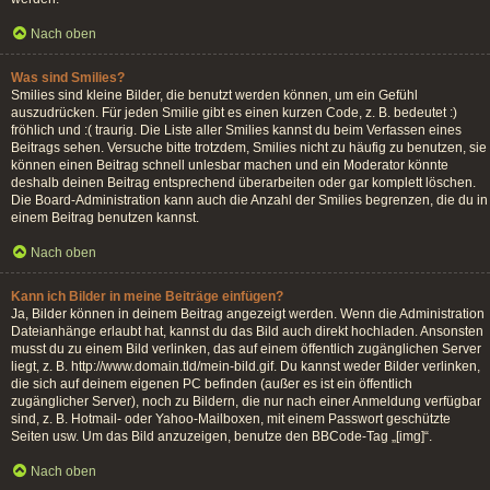
Nach oben
Was sind Smilies?
Smilies sind kleine Bilder, die benutzt werden können, um ein Gefühl
auszudrücken. Für jeden Smilie gibt es einen kurzen Code, z. B. bedeutet :)
fröhlich und :( traurig. Die Liste aller Smilies kannst du beim Verfassen eines
Beitrags sehen. Versuche bitte trotzdem, Smilies nicht zu häufig zu benutzen, sie
können einen Beitrag schnell unlesbar machen und ein Moderator könnte
deshalb deinen Beitrag entsprechend überarbeiten oder gar komplett löschen.
Die Board-Administration kann auch die Anzahl der Smilies begrenzen, die du in
einem Beitrag benutzen kannst.
Nach oben
Kann ich Bilder in meine Beiträge einfügen?
Ja, Bilder können in deinem Beitrag angezeigt werden. Wenn die Administration
Dateianhänge erlaubt hat, kannst du das Bild auch direkt hochladen. Ansonsten
musst du zu einem Bild verlinken, das auf einem öffentlich zugänglichen Server
liegt, z. B. http://www.domain.tld/mein-bild.gif. Du kannst weder Bilder verlinken,
die sich auf deinem eigenen PC befinden (außer es ist ein öffentlich
zugänglicher Server), noch zu Bildern, die nur nach einer Anmeldung verfügbar
sind, z. B. Hotmail- oder Yahoo-Mailboxen, mit einem Passwort geschützte
Seiten usw. Um das Bild anzuzeigen, benutze den BBCode-Tag „[img]“.
Nach oben