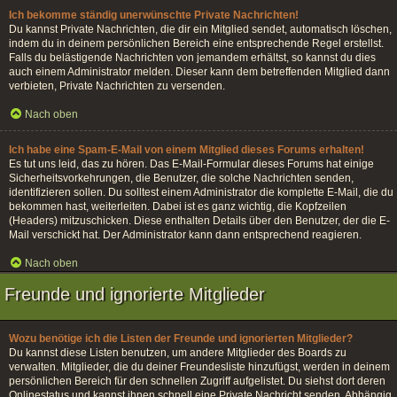
Ich bekomme ständig unerwünschte Private Nachrichten!
Du kannst Private Nachrichten, die dir ein Mitglied sendet, automatisch löschen,
indem du in deinem persönlichen Bereich eine entsprechende Regel erstellst.
Falls du belästigende Nachrichten von jemandem erhältst, so kannst du dies
auch einem Administrator melden. Dieser kann dem betreffenden Mitglied dann
verbieten, Private Nachrichten zu versenden.
Nach oben
Ich habe eine Spam-E-Mail von einem Mitglied dieses Forums erhalten!
Es tut uns leid, das zu hören. Das E-Mail-Formular dieses Forums hat einige
Sicherheitsvorkehrungen, die Benutzer, die solche Nachrichten senden,
identifizieren sollen. Du solltest einem Administrator die komplette E-Mail, die du
bekommen hast, weiterleiten. Dabei ist es ganz wichtig, die Kopfzeilen
(Headers) mitzuschicken. Diese enthalten Details über den Benutzer, der die E-
Mail verschickt hat. Der Administrator kann dann entsprechend reagieren.
Nach oben
Freunde und ignorierte Mitglieder
Wozu benötige ich die Listen der Freunde und ignorierten Mitglieder?
Du kannst diese Listen benutzen, um andere Mitglieder des Boards zu
verwalten. Mitglieder, die du deiner Freundesliste hinzufügst, werden in deinem
persönlichen Bereich für den schnellen Zugriff aufgelistet. Du siehst dort deren
Onlinestatus und kannst ihnen schnell eine Private Nachricht senden. Abhängig