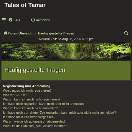
Tales of Tamar
FAQ
Anmelden
S
Foren-Übersicht
Häufig gestellte Fragen
Aktuelle Zeit: Sa Aug 08, 2026 5:32 pm
u
c
h
e
Häufig gestellte Fragen
Registrierung und Anmeldung
Wozu muss ich mich registrieren?
Was ist COPPA?
Warum kann ich mich nicht registrieren?
Ich habe mich registriert, kann mich aber nicht anmelden!
Warum kann ich mich nicht anmelden?
Ich habe mich vor einiger Zeit registriert, kann mich aber nicht mehr anmelden?!
Ich habe mein Passwort vergessen!
Warum werde ich automatisch abgemeldet?
Wozu ist die Funktion „Alle Cookies löschen“?