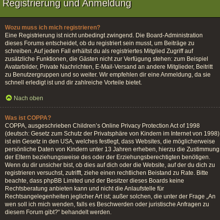
Registrierung und Anmeldung
Wozu muss ich mich registrieren?
Eine Registrierung ist nicht unbedingt zwingend. Die Board-Administration
dieses Forums entscheidet, ob du registriert sein musst, um Beiträge zu
schreiben. Auf jeden Fall erhältst du als registriertes Mitglied Zugriff auf
zusätzliche Funktionen, die Gästen nicht zur Verfügung stehen: zum Beispiel
Avatarbilder, Private Nachrichten, E-Mail-Versand an andere Mitglieder, Beitritt
zu Benutzergruppen und so weiter. Wir empfehlen dir eine Anmeldung, da sie
schnell erledigt ist und dir zahlreiche Vorteile bietet.
Nach oben
Was ist COPPA?
COPPA, ausgeschrieben Children’s Online Privacy Protection Act of 1998
(deutsch: Gesetz zum Schutz der Privatsphäre von Kindern im Internet von 1998)
ist ein Gesetz in den USA, welches festlegt, dass Websites, die möglicherweise
persönliche Daten von Kindern unter 13 Jahren erheben, hierzu die Zustimmung
der Eltern beziehungsweise des oder der Erziehungsberechtigten benötigen.
Wenn du dir unsicher bist, ob dies auf dich oder die Website, auf der du dich zu
registrieren versuchst, zutrifft, ziehe einen rechtlichen Beistand zu Rate. Bitte
beachte, dass phpBB Limited und der Besitzer dieses Boards keine
Rechtsberatung anbieten kann und nicht die Anlaufstelle für
Rechtsangelegenheiten jeglicher Art ist; außer solchen, die unter der Frage „An
wen soll ich mich wenden, falls es Beschwerden oder juristische Anfragen zu
diesem Forum gibt?“ behandelt werden.