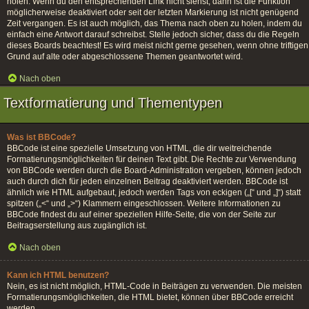
holen. Wenn du den entsprechenden Link nicht siehst, dann ist die Funktion
möglicherweise deaktiviert oder seit der letzten Markierung ist nicht genügend
Zeit vergangen. Es ist auch möglich, das Thema nach oben zu holen, indem du
einfach eine Antwort darauf schreibst. Stelle jedoch sicher, dass du die Regeln
dieses Boards beachtest! Es wird meist nicht gerne gesehen, wenn ohne triftigen
Grund auf alte oder abgeschlossene Themen geantwortet wird.
Nach oben
Textformatierung und Thementypen
Was ist BBCode?
BBCode ist eine spezielle Umsetzung von HTML, die dir weitreichende
Formatierungsmöglichkeiten für deinen Text gibt. Die Rechte zur Verwendung
von BBCode werden durch die Board-Administration vergeben, können jedoch
auch durch dich für jeden einzelnen Beitrag deaktiviert werden. BBCode ist
ähnlich wie HTML aufgebaut, jedoch werden Tags von eckigen („[“ und „]“) statt
spitzen („<“ und „>“) Klammern eingeschlossen. Weitere Informationen zu
BBCode findest du auf einer speziellen Hilfe-Seite, die von der Seite zur
Beitragserstellung aus zugänglich ist.
Nach oben
Kann ich HTML benutzen?
Nein, es ist nicht möglich, HTML-Code in Beiträgen zu verwenden. Die meisten
Formatierungsmöglichkeiten, die HTML bietet, können über BBCode erreicht
werden.