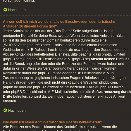
vorschlagen kannst.
Nach oben
An wen soll ich mich wenden, falls es Beschwerden oder juristische
Anfragen zu diesem Forum gibt?
Jeder Administrator, der auf der „Das Team“-Seite aufgeführt ist, ist ein
geeigneter Kontakt für deine Beschwerde. Wenn du so keine Antwort erhältst,
solltest du den Besitzer der Domain kontaktieren (führe dazu eine
„WHOIS“-Abfrage
durch) oder — falls diese Seite bei einem kostenlosen
Webhoster wie z. B. Yahoo!, free.fr, funpic.de usw. liegt — den Support oder den
Abuse-Kontakt des betreffenden Dienstes. Bitte beachte, dass phpBB Limited
(phpBB.com) und phpBB Deutschland e. V. (phpBB.de)
absolut keinen Einfluss
auf die Benutzung oder den oder die Benutzer der Forensoftware haben und
dafür in keiner Weise zur Verantwortung herangezogen werden können.
Kontaktiere daher nie phpBB Limited oder phpBB Deutschland e. V. in
Zusammenhang mit jeglichen juristischen Fragen (Unterlassungserklärungen,
Haftungsfragen usw.), die
sich nicht direkt
auf die Websiten phpbb.com,
phpbb.de oder die phpBB-Software selbst beziehen. Falls du phpBB Limited
oder phpBB Deutschland e. V. E-Mails schreibst, die die
Softwarenutzung durch
Dritte
betreffen, so wirst du, wenn überhaupt, höchstens eine knappe Antwort
erhalten.
Nach oben
Wie kann ich einen Administrator des Boards kontaktieren?
Alle Benutzer des Boards können das Kontaktformular nutzen, wenn die