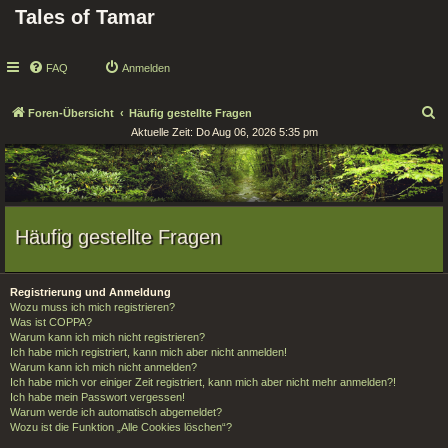
Tales of Tamar
FAQ
Anmelden
S
Foren-Übersicht
Häufig gestellte Fragen
Aktuelle Zeit: Do Aug 06, 2026 5:35 pm
u
c
h
e
Häufig gestellte Fragen
Registrierung und Anmeldung
Wozu muss ich mich registrieren?
Was ist COPPA?
Warum kann ich mich nicht registrieren?
Ich habe mich registriert, kann mich aber nicht anmelden!
Warum kann ich mich nicht anmelden?
Ich habe mich vor einiger Zeit registriert, kann mich aber nicht mehr anmelden?!
Ich habe mein Passwort vergessen!
Warum werde ich automatisch abgemeldet?
Wozu ist die Funktion „Alle Cookies löschen“?