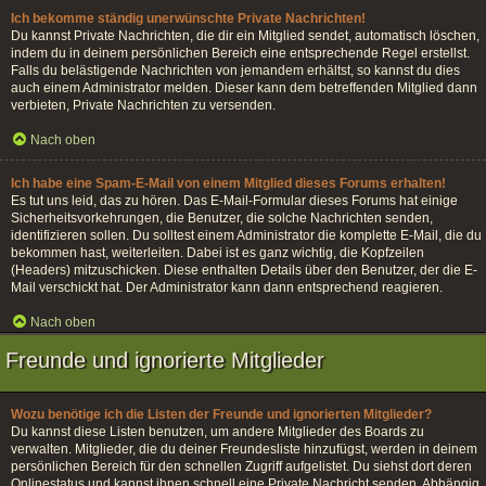
Ich bekomme ständig unerwünschte Private Nachrichten!
Du kannst Private Nachrichten, die dir ein Mitglied sendet, automatisch löschen,
indem du in deinem persönlichen Bereich eine entsprechende Regel erstellst.
Falls du belästigende Nachrichten von jemandem erhältst, so kannst du dies
auch einem Administrator melden. Dieser kann dem betreffenden Mitglied dann
verbieten, Private Nachrichten zu versenden.
Nach oben
Ich habe eine Spam-E-Mail von einem Mitglied dieses Forums erhalten!
Es tut uns leid, das zu hören. Das E-Mail-Formular dieses Forums hat einige
Sicherheitsvorkehrungen, die Benutzer, die solche Nachrichten senden,
identifizieren sollen. Du solltest einem Administrator die komplette E-Mail, die du
bekommen hast, weiterleiten. Dabei ist es ganz wichtig, die Kopfzeilen
(Headers) mitzuschicken. Diese enthalten Details über den Benutzer, der die E-
Mail verschickt hat. Der Administrator kann dann entsprechend reagieren.
Nach oben
Freunde und ignorierte Mitglieder
Wozu benötige ich die Listen der Freunde und ignorierten Mitglieder?
Du kannst diese Listen benutzen, um andere Mitglieder des Boards zu
verwalten. Mitglieder, die du deiner Freundesliste hinzufügst, werden in deinem
persönlichen Bereich für den schnellen Zugriff aufgelistet. Du siehst dort deren
Onlinestatus und kannst ihnen schnell eine Private Nachricht senden. Abhängig