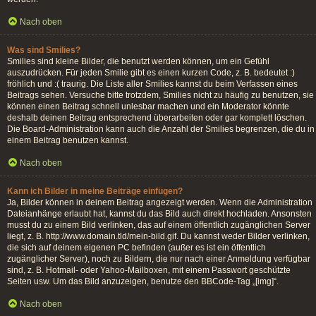
Nach oben
Was sind Smilies?
Smilies sind kleine Bilder, die benutzt werden können, um ein Gefühl
auszudrücken. Für jeden Smilie gibt es einen kurzen Code, z. B. bedeutet :)
fröhlich und :( traurig. Die Liste aller Smilies kannst du beim Verfassen eines
Beitrags sehen. Versuche bitte trotzdem, Smilies nicht zu häufig zu benutzen, sie
können einen Beitrag schnell unlesbar machen und ein Moderator könnte
deshalb deinen Beitrag entsprechend überarbeiten oder gar komplett löschen.
Die Board-Administration kann auch die Anzahl der Smilies begrenzen, die du in
einem Beitrag benutzen kannst.
Nach oben
Kann ich Bilder in meine Beiträge einfügen?
Ja, Bilder können in deinem Beitrag angezeigt werden. Wenn die Administration
Dateianhänge erlaubt hat, kannst du das Bild auch direkt hochladen. Ansonsten
musst du zu einem Bild verlinken, das auf einem öffentlich zugänglichen Server
liegt, z. B. http://www.domain.tld/mein-bild.gif. Du kannst weder Bilder verlinken,
die sich auf deinem eigenen PC befinden (außer es ist ein öffentlich
zugänglicher Server), noch zu Bildern, die nur nach einer Anmeldung verfügbar
sind, z. B. Hotmail- oder Yahoo-Mailboxen, mit einem Passwort geschützte
Seiten usw. Um das Bild anzuzeigen, benutze den BBCode-Tag „[img]“.
Nach oben