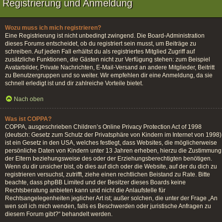
Registrierung und Anmeldung
Wozu muss ich mich registrieren?
Eine Registrierung ist nicht unbedingt zwingend. Die Board-Administration
dieses Forums entscheidet, ob du registriert sein musst, um Beiträge zu
schreiben. Auf jeden Fall erhältst du als registriertes Mitglied Zugriff auf
zusätzliche Funktionen, die Gästen nicht zur Verfügung stehen: zum Beispiel
Avatarbilder, Private Nachrichten, E-Mail-Versand an andere Mitglieder, Beitritt
zu Benutzergruppen und so weiter. Wir empfehlen dir eine Anmeldung, da sie
schnell erledigt ist und dir zahlreiche Vorteile bietet.
Nach oben
Was ist COPPA?
COPPA, ausgeschrieben Children’s Online Privacy Protection Act of 1998
(deutsch: Gesetz zum Schutz der Privatsphäre von Kindern im Internet von 1998)
ist ein Gesetz in den USA, welches festlegt, dass Websites, die möglicherweise
persönliche Daten von Kindern unter 13 Jahren erheben, hierzu die Zustimmung
der Eltern beziehungsweise des oder der Erziehungsberechtigten benötigen.
Wenn du dir unsicher bist, ob dies auf dich oder die Website, auf der du dich zu
registrieren versuchst, zutrifft, ziehe einen rechtlichen Beistand zu Rate. Bitte
beachte, dass phpBB Limited und der Besitzer dieses Boards keine
Rechtsberatung anbieten kann und nicht die Anlaufstelle für
Rechtsangelegenheiten jeglicher Art ist; außer solchen, die unter der Frage „An
wen soll ich mich wenden, falls es Beschwerden oder juristische Anfragen zu
diesem Forum gibt?“ behandelt werden.