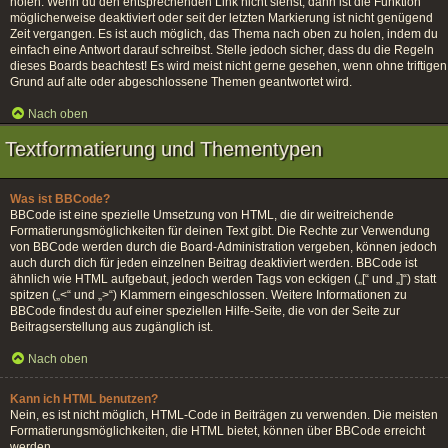
holen. Wenn du den entsprechenden Link nicht siehst, dann ist die Funktion
möglicherweise deaktiviert oder seit der letzten Markierung ist nicht genügend
Zeit vergangen. Es ist auch möglich, das Thema nach oben zu holen, indem du
einfach eine Antwort darauf schreibst. Stelle jedoch sicher, dass du die Regeln
dieses Boards beachtest! Es wird meist nicht gerne gesehen, wenn ohne triftigen
Grund auf alte oder abgeschlossene Themen geantwortet wird.
Nach oben
Textformatierung und Thementypen
Was ist BBCode?
BBCode ist eine spezielle Umsetzung von HTML, die dir weitreichende
Formatierungsmöglichkeiten für deinen Text gibt. Die Rechte zur Verwendung
von BBCode werden durch die Board-Administration vergeben, können jedoch
auch durch dich für jeden einzelnen Beitrag deaktiviert werden. BBCode ist
ähnlich wie HTML aufgebaut, jedoch werden Tags von eckigen („[“ und „]“) statt
spitzen („<“ und „>“) Klammern eingeschlossen. Weitere Informationen zu
BBCode findest du auf einer speziellen Hilfe-Seite, die von der Seite zur
Beitragserstellung aus zugänglich ist.
Nach oben
Kann ich HTML benutzen?
Nein, es ist nicht möglich, HTML-Code in Beiträgen zu verwenden. Die meisten
Formatierungsmöglichkeiten, die HTML bietet, können über BBCode erreicht
werden.