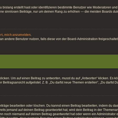
 bislang erstellt hast oder identifizieren bestimmte Benutzer wie Moderatoren und
keine sinnlosen Beiträge, nur um deinen Rang zu erhöhen — die meisten Boards dul
ert, mich anzumelden.
ten an andere Benutzer nutzen, falls diese von der Board-Administration freigesch
en. Um auf einen Beitrag zu antworten, musst du auf „Antworten“ klicken. Es könnt
Beitragsansicht aufgelistet. Z. B. „Du darfst neue Themen erstellen“, „Du darfst D
iträge bearbeiten oder löschen. Du kannst einen Beitrag bearbeiten, indem du das 
eits jemand auf deinen Beitrag geantwortet hat, wird dein Beitrag in der Themenan
enn noch niemand auf deinen Beitrag geantwortet hat oder wenn ein Administrator o