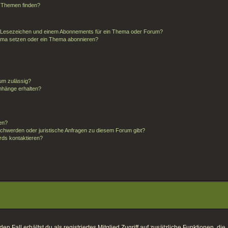
d Themen finden?
m Lesezeichen und einem Abonnements für ein Thema oder Forum?
hema setzen oder ein Thema abonnieren?
um zulässig?
anhänge erhalten?
ten?
schwerden oder juristische Anfragen zu diesem Forum gibt?
rds kontaktieren?
 Fall erhältst du als registriertes Mitglied Zugriff auf zusätzliche Funktionen, die