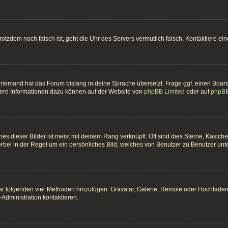
t trotzdem noch falsch ist, geht die Uhr des Servers vermutlich falsch. Kontaktiere 
 niemand hat das Forum bislang in deine Sprache übersetzt. Frage ggf. einen Board-
itere Informationen dazu können auf der Website von
phpBB Limited
oder auf
phpBB
es dieser Bilder ist meist mit deinem Rang verknüpft: Oft sind dies Sterne, Kästc
erbei in der Regel um ein persönliches Bild, welches von Benutzer zu Benutzer unter
 der folgenden vier Methoden hinzufügen: Gravatar, Galerie, Remote oder Hochlade
Administration kontaktieren.