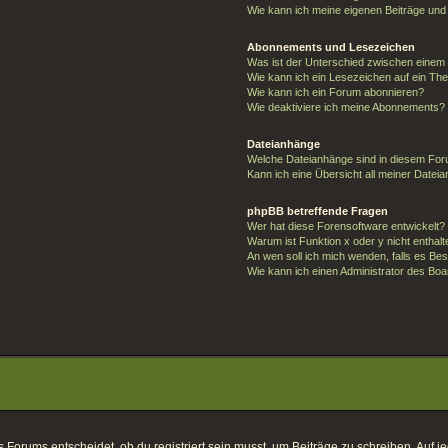
Wie kann ich meine eigenen Beiträge un
Abonnements und Lesezeichen
Was ist der Unterschied zwischen eine
Wie kann ich ein Lesezeichen auf ein T
Wie kann ich ein Forum abonnieren?
Wie deaktiviere ich meine Abonnements?
Dateianhänge
Welche Dateianhänge sind in diesem For
Kann ich eine Übersicht all meiner Datei
phpBB betreffende Fragen
Wer hat diese Forensoftware entwickelt?
Warum ist Funktion x oder y nicht enthal
An wen soll ich mich wenden, falls es Be
Wie kann ich einen Administrator des Boa
orums entscheidet, ob du registriert sein musst, um Beiträge zu schreiben. Auf jeden