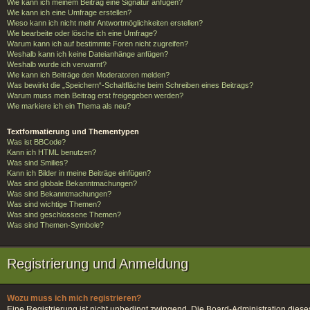
Wie kann ich meinem Beitrag eine Signatur anfügen?
Wie kann ich eine Umfrage erstellen?
Wieso kann ich nicht mehr Antwortmöglichkeiten erstellen?
Wie bearbeite oder lösche ich eine Umfrage?
Warum kann ich auf bestimmte Foren nicht zugreifen?
Weshalb kann ich keine Dateianhänge anfügen?
Weshalb wurde ich verwarnt?
Wie kann ich Beiträge den Moderatoren melden?
Was bewirkt die „Speichern“-Schaltfläche beim Schreiben eines Beitrags?
Warum muss mein Beitrag erst freigegeben werden?
Wie markiere ich ein Thema als neu?
Textformatierung und Thementypen
Was ist BBCode?
Kann ich HTML benutzen?
Was sind Smilies?
Kann ich Bilder in meine Beiträge einfügen?
Was sind globale Bekanntmachungen?
Was sind Bekanntmachungen?
Was sind wichtige Themen?
Was sind geschlossene Themen?
Was sind Themen-Symbole?
Registrierung und Anmeldung
Wozu muss ich mich registrieren?
Eine Registrierung ist nicht unbedingt zwingend. Die Board-Administration dieses F