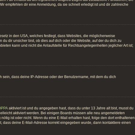
ir empfehlen dir eine Anmeldung, da sie schnell erledigt ist und dir zahlreiche
esetz in den USA, welches festlegt, dass Websites, die möglicherweise
 dir unsicher bist, ob dies auf dich oder die Website, auf der du dich zu
bieten kann und nicht die Anlaufstelle für Rechtsangelegenheiten jeglicher Art ist;
ch sein, dass deine IP-Adresse oder der Benutzername, mit dem du dich
OPPA
aktiviert ist und du angegeben hast, dass du unter 13 Jahre alt bist, musst du
vielleicht aktiviert werden. Bei einigen Boards müssen alle neu angemeldeten
g nötig ist oder nicht. Wenn du eine E-Mail erhalten hast, folge den dort enthaltenen
st, dass deine E-Mail-Adresse korrekt eingegeben wurde, dann kontaktiere einen