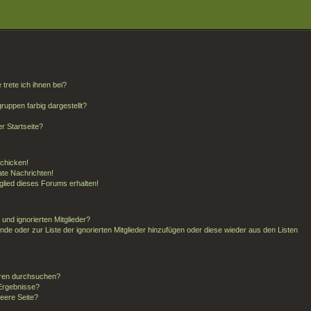
trete ich ihnen bei?
uppen farbig dargestellt?
r Startseite?
schicken!
te Nachrichten!
glied dieses Forums erhalten!
und ignorierten Mitglieder?
unde oder zur Liste der ignorierten Mitglieder hinzufügen oder diese wieder aus den Listen
oren durchsuchen?
 Ergebnisse?
eere Seite?