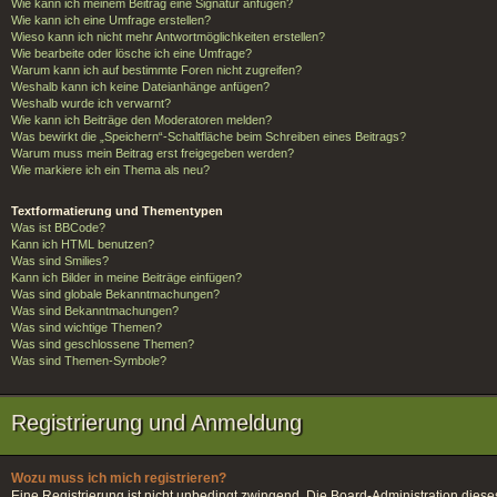
Wie kann ich meinem Beitrag eine Signatur anfügen?
Wie kann ich eine Umfrage erstellen?
Wieso kann ich nicht mehr Antwortmöglichkeiten erstellen?
Wie bearbeite oder lösche ich eine Umfrage?
Warum kann ich auf bestimmte Foren nicht zugreifen?
Weshalb kann ich keine Dateianhänge anfügen?
Weshalb wurde ich verwarnt?
Wie kann ich Beiträge den Moderatoren melden?
Was bewirkt die „Speichern“-Schaltfläche beim Schreiben eines Beitrags?
Warum muss mein Beitrag erst freigegeben werden?
Wie markiere ich ein Thema als neu?
Textformatierung und Thementypen
Was ist BBCode?
Kann ich HTML benutzen?
Was sind Smilies?
Kann ich Bilder in meine Beiträge einfügen?
Was sind globale Bekanntmachungen?
Was sind Bekanntmachungen?
Was sind wichtige Themen?
Was sind geschlossene Themen?
Was sind Themen-Symbole?
Registrierung und Anmeldung
Wozu muss ich mich registrieren?
Eine Registrierung ist nicht unbedingt zwingend. Die Board-Administration dieses F