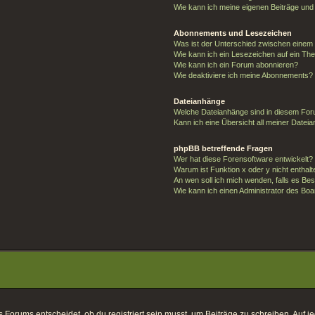
Wie kann ich meine eigenen Beiträge un
Abonnements und Lesezeichen
Was ist der Unterschied zwischen eine
Wie kann ich ein Lesezeichen auf ein T
Wie kann ich ein Forum abonnieren?
Wie deaktiviere ich meine Abonnements?
Dateianhänge
Welche Dateianhänge sind in diesem For
Kann ich eine Übersicht all meiner Datei
phpBB betreffende Fragen
Wer hat diese Forensoftware entwickelt?
Warum ist Funktion x oder y nicht enthal
An wen soll ich mich wenden, falls es Be
Wie kann ich einen Administrator des Boa
orums entscheidet, ob du registriert sein musst, um Beiträge zu schreiben. Auf jeden