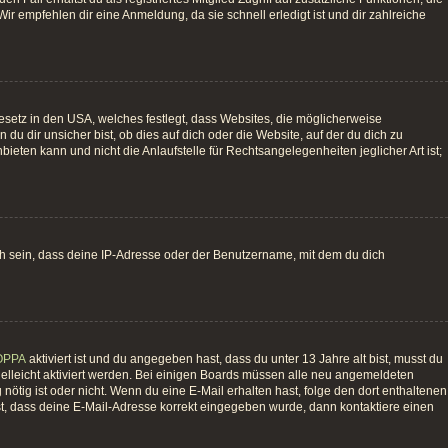
ir empfehlen dir eine Anmeldung, da sie schnell erledigt ist und dir zahlreiche
esetz in den USA, welches festlegt, dass Websites, die möglicherweise
 dir unsicher bist, ob dies auf dich oder die Website, auf der du dich zu
bieten kann und nicht die Anlaufstelle für Rechtsangelegenheiten jeglicher Art ist;
ch sein, dass deine IP-Adresse oder der Benutzername, mit dem du dich
OPPA
aktiviert ist und du angegeben hast, dass du unter 13 Jahre alt bist, musst du
vielleicht aktiviert werden. Bei einigen Boards müssen alle neu angemeldeten
g nötig ist oder nicht. Wenn du eine E-Mail erhalten hast, folge den dort enthaltenen
st, dass deine E-Mail-Adresse korrekt eingegeben wurde, dann kontaktiere einen