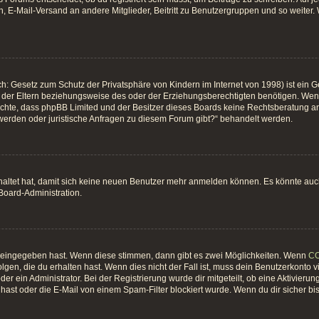
, E-Mail-Versand an andere Mitglieder, Beitritt zu Benutzergruppen und so weiter. W
h: Gesetz zum Schutz der Privatsphäre von Kindern im Internet von 1998) ist ein G
er Eltern beziehungsweise des oder der Erziehungsberechtigten benötigen. Wenn du
 beachte, dass phpBB Limited und der Besitzer dieses Boards keine Rechtsberatung an
hwerden oder juristische Anfragen zu diesem Forum gibt?“ behandelt werden.
chaltet hat, damit sich keine neuen Benutzer mehr anmelden können. Es könnte au
 Board-Administration.
t eingegeben hast. Wenn diese stimmen, dann gibt es zwei Möglichkeiten. Wenn
C
gen, die du erhalten hast. Wenn dies nicht der Fall ist, muss dein Benutzerkonto 
er ein Administrator. Bei der Registrierung wurde dir mitgeteilt, ob eine Aktivierun
ast oder die E-Mail von einem Spam-Filter blockiert wurde. Wenn du dir sicher bi