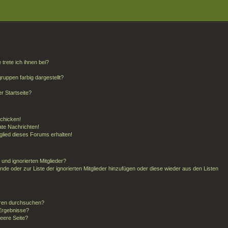
trete ich ihnen bei?
uppen farbig dargestellt?
r Startseite?
schicken!
te Nachrichten!
glied dieses Forums erhalten!
und ignorierten Mitglieder?
unde oder zur Liste der ignorierten Mitglieder hinzufügen oder diese wieder aus den Listen
oren durchsuchen?
 Ergebnisse?
eere Seite?