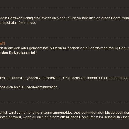
ein Passwort richtig sind. Wenn dies der Fall ist, wende dich an einen Board-Admin
dministrator lösen muss.
n?!
n deaktiviert oder gelöscht hat. Außerdem löschen viele Boards regelmäßig Benutze
 den Diskussionen teil!
teilen, du kannst es jedoch zurücksetzen. Dies machst du, indem du auf der Anmeld
ende dich an die Board-Administration.
st, wirst du nur für eine Sitzung angemeldet. Dies verhindert den Missbrauch de
fehlenswert, wenn du dich an einem öffentlichen Computer, zum Beispiel in einem 