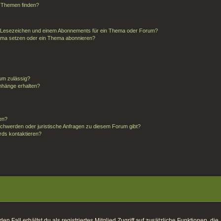
d Themen finden?
m Lesezeichen und einem Abonnements für ein Thema oder Forum?
hema setzen oder ein Thema abonnieren?
um zulässig?
anhänge erhalten?
ten?
schwerden oder juristische Anfragen zu diesem Forum gibt?
rds kontaktieren?
 Fall erhältst du als registriertes Mitglied Zugriff auf zusätzliche Funktionen, die