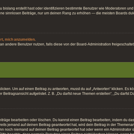
 bislang erstellt hast oder identifizieren bestimmte Benutzer wie Moderatoren und
keine sinnlosen Beiträge, nur um deinen Rang zu erhöhen — die meisten Boards dul
ert, mich anzumelden.
ten an andere Benutzer nutzen, falls diese von der Board-Administration freigesch
en. Um auf einen Beitrag zu antworten, musst du auf „Antworten“ klicken. Es könnt
Beitragsansicht aufgelistet. Z. B. „Du darfst neue Themen erstellen“, „Du darfst D
iträge bearbeiten oder löschen. Du kannst einen Beitrag bearbeiten, indem du das 
eits jemand auf deinen Beitrag geantwortet hat, wird dein Beitrag in der Themenan
enn noch niemand auf deinen Beitrag geantwortet hat oder wenn ein Administrator o