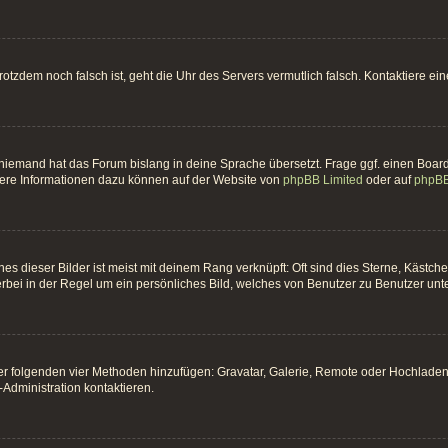
t trotzdem noch falsch ist, geht die Uhr des Servers vermutlich falsch. Kontaktiere 
 niemand hat das Forum bislang in deine Sprache übersetzt. Frage ggf. einen Board-
itere Informationen dazu können auf der Website von
phpBB Limited
oder auf
phpBB
es dieser Bilder ist meist mit deinem Rang verknüpft: Oft sind dies Sterne, Kästc
erbei in der Regel um ein persönliches Bild, welches von Benutzer zu Benutzer unter
 der folgenden vier Methoden hinzufügen: Gravatar, Galerie, Remote oder Hochlade
Administration kontaktieren.