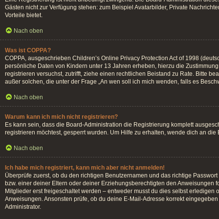
Gästen nicht zur Verfügung stehen: zum Beispiel Avatarbilder, Private Nachrichten
Vorteile bietet.
Nach oben
Was ist COPPA?
COPPA, ausgeschrieben Children’s Online Privacy Protection Act of 1998 (deutsc
persönliche Daten von Kindern unter 13 Jahren erheben, hierzu die Zustimmung d
registrieren versuchst, zutrifft, ziehe einen rechtlichen Beistand zu Rate. Bitte
außer solchen, die unter der Frage „An wen soll ich mich wenden, falls es Besc
Nach oben
Warum kann ich mich nicht registrieren?
Es kann sein, dass die Board-Administration die Registrierung komplett ausges
registrieren möchtest, gesperrt wurden. Um Hilfe zu erhalten, wende dich an die
Nach oben
Ich habe mich registriert, kann mich aber nicht anmelden!
Überprüfe zuerst, ob du den richtigen Benutzernamen und das richtige Passwor
bzw. einer deiner Eltern oder deiner Erziehungsberechtigten den Anweisungen fol
Mitglieder erst freigeschaltet werden – entweder musst du dies selbst erledigen od
Anweisungen. Ansonsten prüfe, ob du deine E-Mail-Adresse korrekt eingegeben h
Administrator.