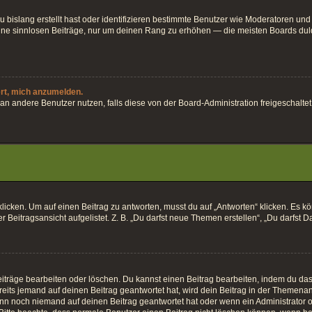
 bislang erstellt hast oder identifizieren bestimmte Benutzer wie Moderatoren und
keine sinnlosen Beiträge, nur um deinen Rang zu erhöhen — die meisten Boards dul
ert, mich anzumelden.
ten an andere Benutzer nutzen, falls diese von der Board-Administration freigesch
en. Um auf einen Beitrag zu antworten, musst du auf „Antworten“ klicken. Es könnt
Beitragsansicht aufgelistet. Z. B. „Du darfst neue Themen erstellen“, „Du darfst D
iträge bearbeiten oder löschen. Du kannst einen Beitrag bearbeiten, indem du das 
eits jemand auf deinen Beitrag geantwortet hat, wird dein Beitrag in der Themenan
enn noch niemand auf deinen Beitrag geantwortet hat oder wenn ein Administrator o