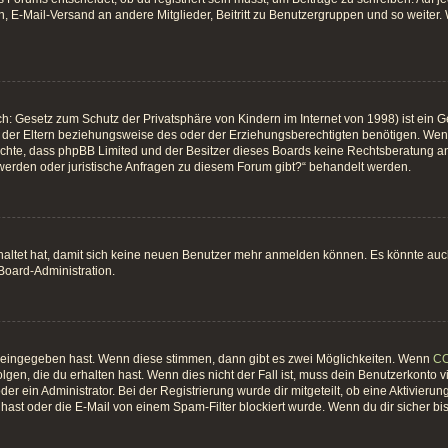
, E-Mail-Versand an andere Mitglieder, Beitritt zu Benutzergruppen und so weiter. W
h: Gesetz zum Schutz der Privatsphäre von Kindern im Internet von 1998) ist ein G
er Eltern beziehungsweise des oder der Erziehungsberechtigten benötigen. Wenn du
 beachte, dass phpBB Limited und der Besitzer dieses Boards keine Rechtsberatung an
hwerden oder juristische Anfragen zu diesem Forum gibt?“ behandelt werden.
chaltet hat, damit sich keine neuen Benutzer mehr anmelden können. Es könnte au
 Board-Administration.
t eingegeben hast. Wenn diese stimmen, dann gibt es zwei Möglichkeiten. Wenn
C
gen, die du erhalten hast. Wenn dies nicht der Fall ist, muss dein Benutzerkonto 
er ein Administrator. Bei der Registrierung wurde dir mitgeteilt, ob eine Aktivierun
ast oder die E-Mail von einem Spam-Filter blockiert wurde. Wenn du dir sicher bi