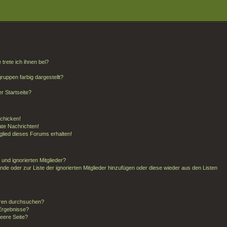
trete ich ihnen bei?
uppen farbig dargestellt?
r Startseite?
schicken!
te Nachrichten!
glied dieses Forums erhalten!
und ignorierten Mitglieder?
unde oder zur Liste der ignorierten Mitglieder hinzufügen oder diese wieder aus den Listen
oren durchsuchen?
 Ergebnisse?
eere Seite?