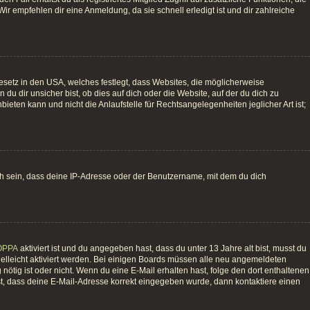
ir empfehlen dir eine Anmeldung, da sie schnell erledigt ist und dir zahlreiche
esetz in den USA, welches festlegt, dass Websites, die möglicherweise
 dir unsicher bist, ob dies auf dich oder die Website, auf der du dich zu
bieten kann und nicht die Anlaufstelle für Rechtsangelegenheiten jeglicher Art ist;
ch sein, dass deine IP-Adresse oder der Benutzername, mit dem du dich
OPPA
aktiviert ist und du angegeben hast, dass du unter 13 Jahre alt bist, musst du
vielleicht aktiviert werden. Bei einigen Boards müssen alle neu angemeldeten
g nötig ist oder nicht. Wenn du eine E-Mail erhalten hast, folge den dort enthaltenen
st, dass deine E-Mail-Adresse korrekt eingegeben wurde, dann kontaktiere einen