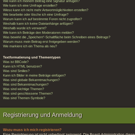
Wie kann ich meinem Beitrag eine Signatur anfügen?
Wie kann ich eine Umfrage erstellen?
Wieso kann ich nicht mehr Antwortmöglichkeiten erstellen?
Wie bearbeite oder lösche ich eine Umfrage?
Warum kann ich auf bestimmte Foren nicht zugreifen?
Weshalb kann ich keine Dateianhänge anfügen?
Weshalb wurde ich verwarnt?
Wie kann ich Beiträge den Moderatoren melden?
Was bewirkt die „Speichern“-Schaltfläche beim Schreiben eines Beitrags?
Warum muss mein Beitrag erst freigegeben werden?
Wie markiere ich ein Thema als neu?
Textformatierung und Thementypen
Was ist BBCode?
Kann ich HTML benutzen?
Was sind Smilies?
Kann ich Bilder in meine Beiträge einfügen?
Was sind globale Bekanntmachungen?
Was sind Bekanntmachungen?
Was sind wichtige Themen?
Was sind geschlossene Themen?
Was sind Themen-Symbole?
Registrierung und Anmeldung
Wozu muss ich mich registrieren?
Eine Registrierung ist nicht unbedingt zwingend. Die Board-Administration dieses F