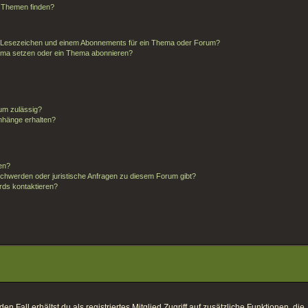
d Themen finden?
m Lesezeichen und einem Abonnements für ein Thema oder Forum?
hema setzen oder ein Thema abonnieren?
um zulässig?
anhänge erhalten?
ten?
schwerden oder juristische Anfragen zu diesem Forum gibt?
rds kontaktieren?
 Fall erhältst du als registriertes Mitglied Zugriff auf zusätzliche Funktionen, die