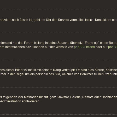
t trotzdem noch falsch ist, geht die Uhr des Servers vermutlich falsch. Kontaktiere 
 niemand hat das Forum bislang in deine Sprache übersetzt. Frage ggf. einen Board-
itere Informationen dazu können auf der Website von
phpBB Limited
oder auf
phpBB
es dieser Bilder ist meist mit deinem Rang verknüpft: Oft sind dies Sterne, Kästc
erbei in der Regel um ein persönliches Bild, welches von Benutzer zu Benutzer unter
 der folgenden vier Methoden hinzufügen: Gravatar, Galerie, Remote oder Hochlade
Administration kontaktieren.