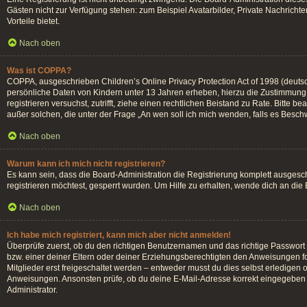
Gästen nicht zur Verfügung stehen: zum Beispiel Avatarbilder, Private Nachrichten
Vorteile bietet.
Nach oben
Was ist COPPA?
COPPA, ausgeschrieben Children’s Online Privacy Protection Act of 1998 (deutsc
persönliche Daten von Kindern unter 13 Jahren erheben, hierzu die Zustimmung d
registrieren versuchst, zutrifft, ziehe einen rechtlichen Beistand zu Rate. Bitte
außer solchen, die unter der Frage „An wen soll ich mich wenden, falls es Besc
Nach oben
Warum kann ich mich nicht registrieren?
Es kann sein, dass die Board-Administration die Registrierung komplett ausges
registrieren möchtest, gesperrt wurden. Um Hilfe zu erhalten, wende dich an die
Nach oben
Ich habe mich registriert, kann mich aber nicht anmelden!
Überprüfe zuerst, ob du den richtigen Benutzernamen und das richtige Passwor
bzw. einer deiner Eltern oder deiner Erziehungsberechtigten den Anweisungen fol
Mitglieder erst freigeschaltet werden – entweder musst du dies selbst erledigen od
Anweisungen. Ansonsten prüfe, ob du deine E-Mail-Adresse korrekt eingegeben h
Administrator.