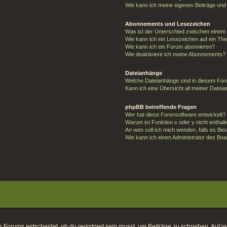
Wie kann ich meine eigenen Beiträge un
Abonnements und Lesezeichen
Was ist der Unterschied zwischen eine
Wie kann ich ein Lesezeichen auf ein T
Wie kann ich ein Forum abonnieren?
Wie deaktiviere ich meine Abonnements?
Dateianhänge
Welche Dateianhänge sind in diesem For
Kann ich eine Übersicht all meiner Datei
phpBB betreffende Fragen
Wer hat diese Forensoftware entwickelt?
Warum ist Funktion x oder y nicht enthal
An wen soll ich mich wenden, falls es Be
Wie kann ich einen Administrator des Boa
orums entscheidet, ob du registriert sein musst, um Beiträge zu schreiben. Auf jeden