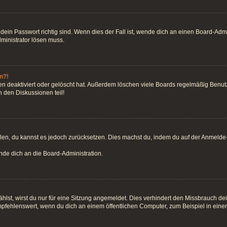
ein Passwort richtig sind. Wenn dies der Fall ist, wende dich an einen Board-Admin
dministrator lösen muss.
n?!
n deaktiviert oder gelöscht hat. Außerdem löschen viele Boards regelmäßig Benutze
 den Diskussionen teil!
teilen, du kannst es jedoch zurücksetzen. Dies machst du, indem du auf der Anmeld
ende dich an die Board-Administration.
st, wirst du nur für eine Sitzung angemeldet. Dies verhindert den Missbrauch de
fehlenswert, wenn du dich an einem öffentlichen Computer, zum Beispiel in einem 