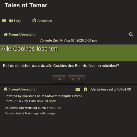
Tales of Tamar
FAQ
Anmelden
S
Foren-Übersicht
Aktuelle Zeit: Fr Aug 07, 2026 3:04 pm
u
Alle Cookies löschen
c
h
e
Bist du dir sicher, dass du alle Cookies des Boards löschen möchtest?
Foren-Übersicht
Alle Zeiten sind
UTC+01:00
Powered by
phpBB
® Forum Software © phpBB Limited
Earth V.1.0.7 by
FanFanlaTuFlippe
Deutsche Übersetzung durch
phpBB.de
Datenschutz
|
Nutzungsbedingungen