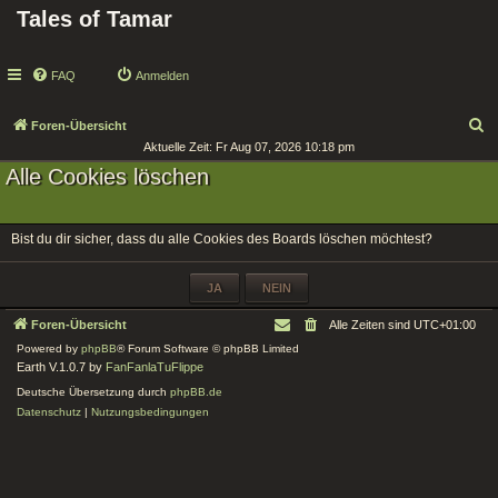
Tales of Tamar
FAQ
Anmelden
S
Foren-Übersicht
Aktuelle Zeit: Fr Aug 07, 2026 10:18 pm
u
Alle Cookies löschen
c
h
e
Bist du dir sicher, dass du alle Cookies des Boards löschen möchtest?
Foren-Übersicht
Alle Zeiten sind
UTC+01:00
Powered by
phpBB
® Forum Software © phpBB Limited
Earth V.1.0.7 by
FanFanlaTuFlippe
Deutsche Übersetzung durch
phpBB.de
Datenschutz
|
Nutzungsbedingungen