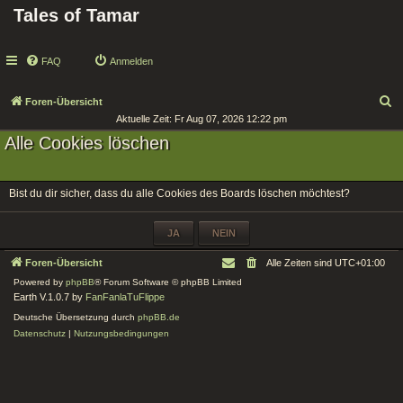
Tales of Tamar
FAQ
Anmelden
S
Foren-Übersicht
Aktuelle Zeit: Fr Aug 07, 2026 12:22 pm
u
Alle Cookies löschen
c
h
e
Bist du dir sicher, dass du alle Cookies des Boards löschen möchtest?
Foren-Übersicht
Alle Zeiten sind
UTC+01:00
Powered by
phpBB
® Forum Software © phpBB Limited
Earth V.1.0.7 by
FanFanlaTuFlippe
Deutsche Übersetzung durch
phpBB.de
Datenschutz
|
Nutzungsbedingungen