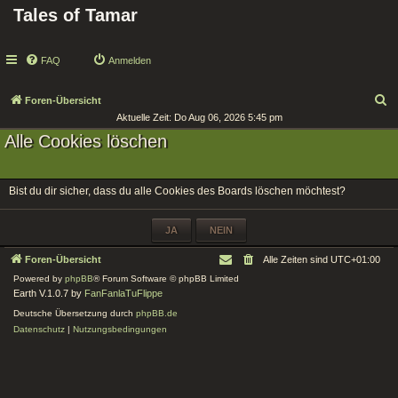
Tales of Tamar
FAQ
Anmelden
S
Foren-Übersicht
Aktuelle Zeit: Do Aug 06, 2026 5:45 pm
u
Alle Cookies löschen
c
h
e
Bist du dir sicher, dass du alle Cookies des Boards löschen möchtest?
Foren-Übersicht
Alle Zeiten sind
UTC+01:00
Powered by
phpBB
® Forum Software © phpBB Limited
Earth V.1.0.7 by
FanFanlaTuFlippe
Deutsche Übersetzung durch
phpBB.de
Datenschutz
|
Nutzungsbedingungen