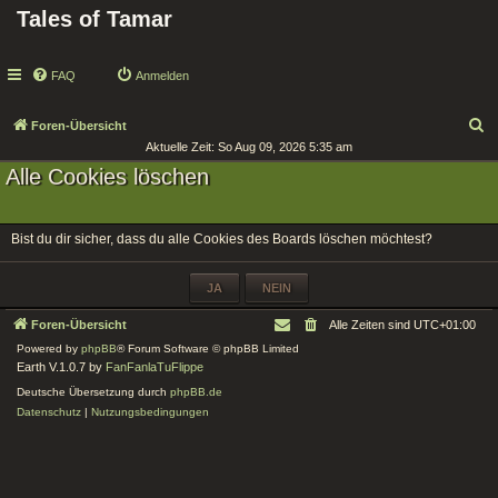
Tales of Tamar
FAQ
Anmelden
S
Foren-Übersicht
Aktuelle Zeit: So Aug 09, 2026 5:35 am
u
Alle Cookies löschen
c
h
e
Bist du dir sicher, dass du alle Cookies des Boards löschen möchtest?
Foren-Übersicht
Alle Zeiten sind
UTC+01:00
Powered by
phpBB
® Forum Software © phpBB Limited
Earth V.1.0.7 by
FanFanlaTuFlippe
Deutsche Übersetzung durch
phpBB.de
Datenschutz
|
Nutzungsbedingungen