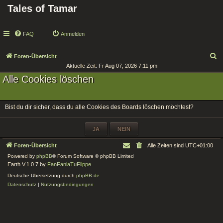
Tales of Tamar
FAQ
Anmelden
S
Foren-Übersicht
Aktuelle Zeit: Fr Aug 07, 2026 7:11 pm
u
Alle Cookies löschen
c
h
e
Bist du dir sicher, dass du alle Cookies des Boards löschen möchtest?
Foren-Übersicht
Alle Zeiten sind
UTC+01:00
Powered by
phpBB
® Forum Software © phpBB Limited
Earth V.1.0.7 by
FanFanlaTuFlippe
Deutsche Übersetzung durch
phpBB.de
Datenschutz
|
Nutzungsbedingungen