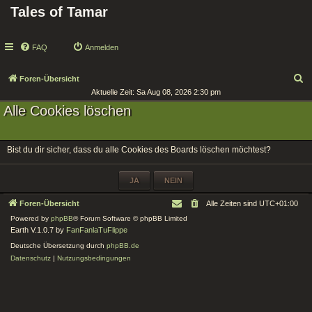
Tales of Tamar
FAQ
Anmelden
S
Foren-Übersicht
Aktuelle Zeit: Sa Aug 08, 2026 2:30 pm
u
Alle Cookies löschen
c
h
e
Bist du dir sicher, dass du alle Cookies des Boards löschen möchtest?
Foren-Übersicht
Alle Zeiten sind
UTC+01:00
Powered by
phpBB
® Forum Software © phpBB Limited
Earth V.1.0.7 by
FanFanlaTuFlippe
Deutsche Übersetzung durch
phpBB.de
Datenschutz
|
Nutzungsbedingungen