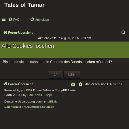
Tales of Tamar
FAQ
Anmelden
S
Foren-Übersicht
Aktuelle Zeit: Fr Aug 07, 2026 3:23 pm
u
Alle Cookies löschen
c
h
e
Bist du dir sicher, dass du alle Cookies des Boards löschen möchtest?
Foren-Übersicht
Alle Zeiten sind
UTC+01:00
Powered by
phpBB
® Forum Software © phpBB Limited
Earth V.1.0.7 by
FanFanlaTuFlippe
Deutsche Übersetzung durch
phpBB.de
Datenschutz
|
Nutzungsbedingungen