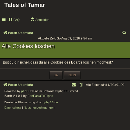
Tales of Tamar
FAQ
Anmelden
S
Foren-Übersicht
Aktuelle Zeit: So Aug 09, 2026 9:54 am
u
Alle Cookies löschen
c
h
e
Bist du dir sicher, dass du alle Cookies des Boards löschen möchtest?
Foren-Übersicht
Alle Zeiten sind
UTC+01:00
Powered by
phpBB
® Forum Software © phpBB Limited
Earth V.1.0.7 by
FanFanlaTuFlippe
Deutsche Übersetzung durch
phpBB.de
Datenschutz
|
Nutzungsbedingungen