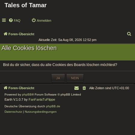
Tales of Tamar
FAQ
Anmelden
S
Foren-Übersicht
Aktuelle Zeit: Sa Aug 08, 2026 12:52 pm
u
Alle Cookies löschen
c
h
e
Bist du dir sicher, dass du alle Cookies des Boards löschen möchtest?
Foren-Übersicht
Alle Zeiten sind
UTC+01:00
Powered by
phpBB
® Forum Software © phpBB Limited
Earth V.1.0.7 by
FanFanlaTuFlippe
Deutsche Übersetzung durch
phpBB.de
Datenschutz
|
Nutzungsbedingungen