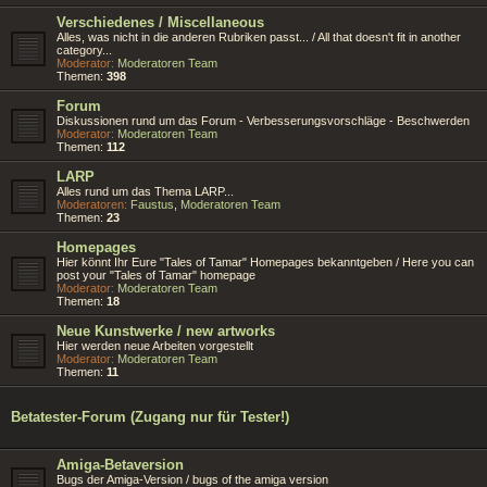
Verschiedenes / Miscellaneous
Alles, was nicht in die anderen Rubriken passt... / All that doesn't fit in another
category...
Moderator:
Moderatoren Team
Themen:
398
Forum
Diskussionen rund um das Forum - Verbesserungsvorschläge - Beschwerden
Moderator:
Moderatoren Team
Themen:
112
LARP
Alles rund um das Thema LARP...
Moderatoren:
Faustus
,
Moderatoren Team
Themen:
23
Homepages
Hier könnt Ihr Eure "Tales of Tamar" Homepages bekanntgeben / Here you can
post your "Tales of Tamar" homepage
Moderator:
Moderatoren Team
Themen:
18
Neue Kunstwerke / new artworks
Hier werden neue Arbeiten vorgestellt
Moderator:
Moderatoren Team
Themen:
11
Betatester-Forum (Zugang nur für Tester!)
Amiga-Betaversion
Bugs der Amiga-Version / bugs of the amiga version