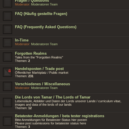
Fragen / Questions
Moderator:
Moderatoren Team
FAQ (Häufig gestellte Fragen)
FAQ (Frequently Asked Questions)
In-Time
Moderator:
Moderatoren Team
Forgotten Realms
Tales from the "Forgotten Realms"
Themen:
2
Handelsposten / Trade post
Öffentlicher Marktplatz / Public market
Themen:
231
Verschiedenes / Miscellaneous
Moderator:
Moderatoren Team
Die Lords von Tamar / The Lords of Tamar
Lebensläufe, Abbilder und Daten der Lords unserer Lande / curriculum vitae,
images and data of the lords of our lands
Themen:
12
Betatester-Anmeldungen / beta tester registrations
Bitte Anmeldungen für Betatester-Status hier posten
Please post submissions for betatester status here
Themen:
3