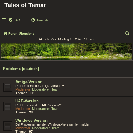
Tales of Tamar
FAQ
Anmelden
S
Foren-Übersicht
Aktuelle Zeit: Mo Aug 10, 2026 7:11 am
u
c
h
e
Probleme [deutsch]
Amiga-Version
Probleme mit der Amiga-Version?!
Moderator:
Moderatoren Team
Themen:
105
UAE-Version
Probleme mit der UAE-Version?!
Moderator:
Moderatoren Team
Themen:
28
Windows-Version
Bei Problemen mit der Windows-Version hier melden
Moderator:
Moderatoren Team
Themen:
97