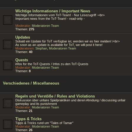
Wichtige Informationen / Important News
Wichtige Informationen vom ToT-Team! - Nur Lesezugriff -<br>
Important news from the ToT-Team! - read-only -
Moderator:
Moderatoren Team
Themen:
275
Updates
Sobald ein Update für ToT verfügbar ist, werden wir es hier melden! /<br>
As soon as an update is available for ToT, we will post it here!
Moderatoren:
Stephan
,
Moderatoren Team
Themen:
40
Quests
infos for the ToT-Quests / Infos zu den ToT-Quests
Moderator:
Moderatoren Team
Themen:
8
Verschiedenes / Miscellaneous
Regeln und Verstöße / Rules and Violations
Diskussion über unfaire Spielpraktiken und deren Ahndung / discussing unfair
gameplay and its punishment
Moderator:
Moderatoren Team
Themen:
21
Tipps & Tricks
Tipps & Tricks rund um "Tales of Tamar"
Moderator:
Moderatoren Team
Themen:
26