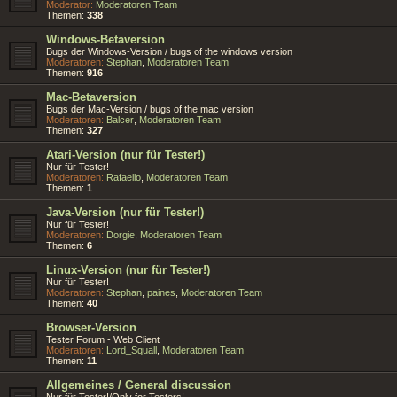
Moderator:
Moderatoren Team
Themen:
338
Windows-Betaversion
Bugs der Windows-Version / bugs of the windows version
Moderatoren:
Stephan
,
Moderatoren Team
Themen:
916
Mac-Betaversion
Bugs der Mac-Version / bugs of the mac version
Moderatoren:
Balcer
,
Moderatoren Team
Themen:
327
Atari-Version (nur für Tester!)
Nur für Tester!
Moderatoren:
Rafaello
,
Moderatoren Team
Themen:
1
Java-Version (nur für Tester!)
Nur für Tester!
Moderatoren:
Dorgie
,
Moderatoren Team
Themen:
6
Linux-Version (nur für Tester!)
Nur für Tester!
Moderatoren:
Stephan
,
paines
,
Moderatoren Team
Themen:
40
Browser-Version
Tester Forum - Web Client
Moderatoren:
Lord_Squall
,
Moderatoren Team
Themen:
11
Allgemeines / General discussion
Nur für Tester!/Only for Testers!