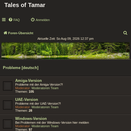
Tales of Tamar
FAQ
Anmelden
S
Foren-Übersicht
Aktuelle Zeit: So Aug 09, 2026 12:37 pm
u
c
h
e
Probleme [deutsch]
Amiga-Version
Probleme mit der Amiga-Version?!
Moderator:
Moderatoren Team
Themen:
105
UAE-Version
Probleme mit der UAE-Version?!
Moderator:
Moderatoren Team
Themen:
28
Windows-Version
Bei Problemen mit der Windows-Version hier melden
Moderator:
Moderatoren Team
Themen:
97