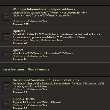
Wichtige Informationen / Important News
Wichtige Informationen vom ToT-Team! - Nur Lesezugriff -<br>
Important news from the ToT-Team! - read-only -
Moderator:
Moderatoren Team
Themen:
275
Updates
Sobald ein Update für ToT verfügbar ist, werden wir es hier melden! /<br>
As soon as an update is available for ToT, we will post it here!
Moderatoren:
Stephan
,
Moderatoren Team
Themen:
40
Quests
infos for the ToT-Quests / Infos zu den ToT-Quests
Moderator:
Moderatoren Team
Themen:
8
Verschiedenes / Miscellaneous
Regeln und Verstöße / Rules and Violations
Diskussion über unfaire Spielpraktiken und deren Ahndung / discussing unfair
gameplay and its punishment
Moderator:
Moderatoren Team
Themen:
21
Tipps & Tricks
Tipps & Tricks rund um "Tales of Tamar"
Moderator:
Moderatoren Team
Themen:
26