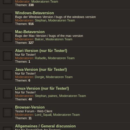
Moderator:
Moderatoren Team
Themen:
338
Windows-Betaversion
Bugs der Windows-Version / bugs of the windows version
Moderatoren:
Stephan
,
Moderatoren Team
Themen:
916
Mac-Betaversion
Bugs der Mac-Version / bugs of the mac version
Moderatoren:
Balcer
,
Moderatoren Team
Themen:
327
Atari-Version (nur für Tester!)
Nur für Tester!
Moderatoren:
Rafaello
,
Moderatoren Team
Themen:
1
Java-Version (nur für Tester!)
Nur für Tester!
Moderatoren:
Dorgie
,
Moderatoren Team
Themen:
6
Linux-Version (nur für Tester!)
Nur für Tester!
Moderatoren:
Stephan
,
paines
,
Moderatoren Team
Themen:
40
Browser-Version
Tester Forum - Web Client
Moderatoren:
Lord_Squall
,
Moderatoren Team
Themen:
11
Allgemeines / General discussion
Nur für Tester!/Only for Testers!