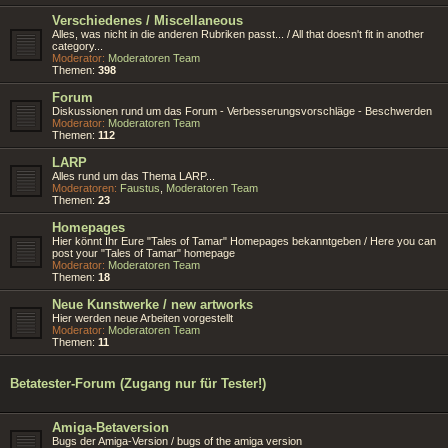
Verschiedenes / Miscellaneous
Alles, was nicht in die anderen Rubriken passt... / All that doesn't fit in another
category...
Moderator:
Moderatoren Team
Themen:
398
Forum
Diskussionen rund um das Forum - Verbesserungsvorschläge - Beschwerden
Moderator:
Moderatoren Team
Themen:
112
LARP
Alles rund um das Thema LARP...
Moderatoren:
Faustus
,
Moderatoren Team
Themen:
23
Homepages
Hier könnt Ihr Eure "Tales of Tamar" Homepages bekanntgeben / Here you can
post your "Tales of Tamar" homepage
Moderator:
Moderatoren Team
Themen:
18
Neue Kunstwerke / new artworks
Hier werden neue Arbeiten vorgestellt
Moderator:
Moderatoren Team
Themen:
11
Betatester-Forum (Zugang nur für Tester!)
Amiga-Betaversion
Bugs der Amiga-Version / bugs of the amiga version