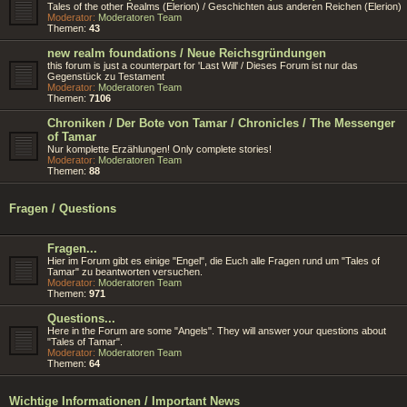
Tales of the other Realms (Elerion) / Geschichten aus anderen Reichen (Elerion)
Moderator:
Moderatoren Team
Themen:
43
new realm foundations / Neue Reichsgründungen
this forum is just a counterpart for 'Last Will' / Dieses Forum ist nur das
Gegenstück zu Testament
Moderator:
Moderatoren Team
Themen:
7106
Chroniken / Der Bote von Tamar / Chronicles / The Messenger
of Tamar
Nur komplette Erzählungen! Only complete stories!
Moderator:
Moderatoren Team
Themen:
88
Fragen / Questions
Fragen...
Hier im Forum gibt es einige "Engel", die Euch alle Fragen rund um "Tales of
Tamar" zu beantworten versuchen.
Moderator:
Moderatoren Team
Themen:
971
Questions...
Here in the Forum are some "Angels". They will answer your questions about
"Tales of Tamar".
Moderator:
Moderatoren Team
Themen:
64
Wichtige Informationen / Important News