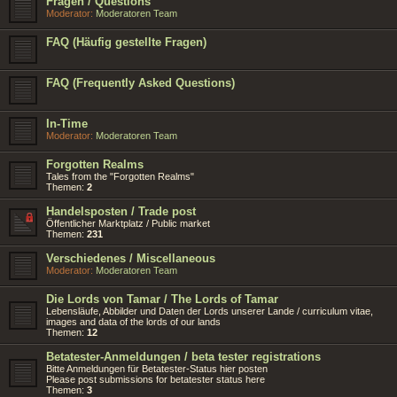
Fragen / Questions
Moderator:
Moderatoren Team
FAQ (Häufig gestellte Fragen)
FAQ (Frequently Asked Questions)
In-Time
Moderator:
Moderatoren Team
Forgotten Realms
Tales from the "Forgotten Realms"
Themen:
2
Handelsposten / Trade post
Öffentlicher Marktplatz / Public market
Themen:
231
Verschiedenes / Miscellaneous
Moderator:
Moderatoren Team
Die Lords von Tamar / The Lords of Tamar
Lebensläufe, Abbilder und Daten der Lords unserer Lande / curriculum vitae,
images and data of the lords of our lands
Themen:
12
Betatester-Anmeldungen / beta tester registrations
Bitte Anmeldungen für Betatester-Status hier posten
Please post submissions for betatester status here
Themen:
3