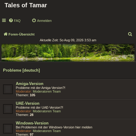
Tales of Tamar
FAQ
Anmelden
S
Foren-Übersicht
Aktuelle Zeit: So Aug 09, 2026 3:53 am
u
c
h
e
Probleme [deutsch]
Amiga-Version
Probleme mit der Amiga-Version?!
Moderator:
Moderatoren Team
Themen:
105
UAE-Version
Probleme mit der UAE-Version?!
Moderator:
Moderatoren Team
Themen:
28
Windows-Version
Bei Problemen mit der Windows-Version hier melden
Moderator:
Moderatoren Team
Themen:
97