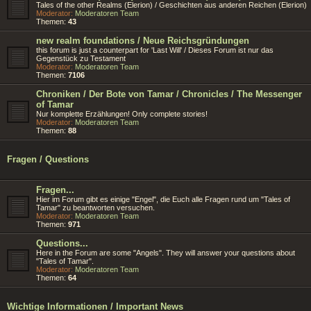
Tales of the other Realms (Elerion) / Geschichten aus anderen Reichen (Elerion)
Moderator:
Moderatoren Team
Themen:
43
new realm foundations / Neue Reichsgründungen
this forum is just a counterpart for 'Last Will' / Dieses Forum ist nur das
Gegenstück zu Testament
Moderator:
Moderatoren Team
Themen:
7106
Chroniken / Der Bote von Tamar / Chronicles / The Messenger
of Tamar
Nur komplette Erzählungen! Only complete stories!
Moderator:
Moderatoren Team
Themen:
88
Fragen / Questions
Fragen...
Hier im Forum gibt es einige "Engel", die Euch alle Fragen rund um "Tales of
Tamar" zu beantworten versuchen.
Moderator:
Moderatoren Team
Themen:
971
Questions...
Here in the Forum are some "Angels". They will answer your questions about
"Tales of Tamar".
Moderator:
Moderatoren Team
Themen:
64
Wichtige Informationen / Important News