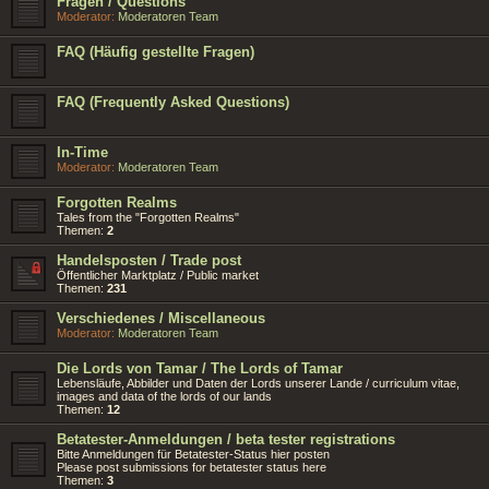
Fragen / Questions
Moderator:
Moderatoren Team
FAQ (Häufig gestellte Fragen)
FAQ (Frequently Asked Questions)
In-Time
Moderator:
Moderatoren Team
Forgotten Realms
Tales from the "Forgotten Realms"
Themen:
2
Handelsposten / Trade post
Öffentlicher Marktplatz / Public market
Themen:
231
Verschiedenes / Miscellaneous
Moderator:
Moderatoren Team
Die Lords von Tamar / The Lords of Tamar
Lebensläufe, Abbilder und Daten der Lords unserer Lande / curriculum vitae,
images and data of the lords of our lands
Themen:
12
Betatester-Anmeldungen / beta tester registrations
Bitte Anmeldungen für Betatester-Status hier posten
Please post submissions for betatester status here
Themen:
3