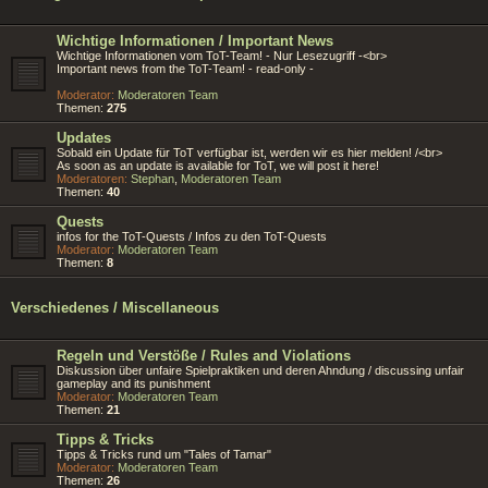
Wichtige Informationen / Important News
Wichtige Informationen vom ToT-Team! - Nur Lesezugriff -<br>
Important news from the ToT-Team! - read-only -
Moderator:
Moderatoren Team
Themen:
275
Updates
Sobald ein Update für ToT verfügbar ist, werden wir es hier melden! /<br>
As soon as an update is available for ToT, we will post it here!
Moderatoren:
Stephan
,
Moderatoren Team
Themen:
40
Quests
infos for the ToT-Quests / Infos zu den ToT-Quests
Moderator:
Moderatoren Team
Themen:
8
Verschiedenes / Miscellaneous
Regeln und Verstöße / Rules and Violations
Diskussion über unfaire Spielpraktiken und deren Ahndung / discussing unfair
gameplay and its punishment
Moderator:
Moderatoren Team
Themen:
21
Tipps & Tricks
Tipps & Tricks rund um "Tales of Tamar"
Moderator:
Moderatoren Team
Themen:
26