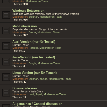
Moderator:
Moderatoren Team
Themen:
338
Windows-Betaversion
Bugs der Windows-Version / bugs of the windows version
Moderatoren:
Stephan
,
Moderatoren Team
Themen:
916
Mac-Betaversion
Bugs der Mac-Version / bugs of the mac version
Moderatoren:
Balcer
,
Moderatoren Team
Themen:
327
Atari-Version (nur für Tester!)
Nur für Tester!
Moderatoren:
Rafaello
,
Moderatoren Team
Themen:
1
Java-Version (nur für Tester!)
Nur für Tester!
Moderatoren:
Dorgie
,
Moderatoren Team
Themen:
6
Linux-Version (nur für Tester!)
Nur für Tester!
Moderatoren:
Stephan
,
paines
,
Moderatoren Team
Themen:
40
Browser-Version
Tester Forum - Web Client
Moderatoren:
Lord_Squall
,
Moderatoren Team
Themen:
11
Allgemeines / General discussion
Nur für Tester!/Only for Testers!