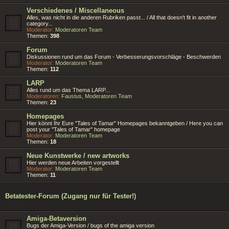
Verschiedenes / Miscellaneous
Alles, was nicht in die anderen Rubriken passt... / All that doesn't fit in another
category...
Moderator:
Moderatoren Team
Themen:
398
Forum
Diskussionen rund um das Forum - Verbesserungsvorschläge - Beschwerden
Moderator:
Moderatoren Team
Themen:
112
LARP
Alles rund um das Thema LARP...
Moderatoren:
Faustus
,
Moderatoren Team
Themen:
23
Homepages
Hier könnt Ihr Eure "Tales of Tamar" Homepages bekanntgeben / Here you can
post your "Tales of Tamar" homepage
Moderator:
Moderatoren Team
Themen:
18
Neue Kunstwerke / new artworks
Hier werden neue Arbeiten vorgestellt
Moderator:
Moderatoren Team
Themen:
11
Betatester-Forum (Zugang nur für Tester!)
Amiga-Betaversion
Bugs der Amiga-Version / bugs of the amiga version