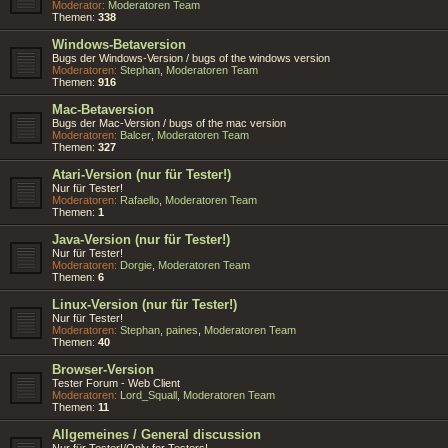
Moderator:
Moderatoren Team
Themen:
338
Windows-Betaversion
Bugs der Windows-Version / bugs of the windows version
Moderatoren:
Stephan
,
Moderatoren Team
Themen:
916
Mac-Betaversion
Bugs der Mac-Version / bugs of the mac version
Moderatoren:
Balcer
,
Moderatoren Team
Themen:
327
Atari-Version (nur für Tester!)
Nur für Tester!
Moderatoren:
Rafaello
,
Moderatoren Team
Themen:
1
Java-Version (nur für Tester!)
Nur für Tester!
Moderatoren:
Dorgie
,
Moderatoren Team
Themen:
6
Linux-Version (nur für Tester!)
Nur für Tester!
Moderatoren:
Stephan
,
paines
,
Moderatoren Team
Themen:
40
Browser-Version
Tester Forum - Web Client
Moderatoren:
Lord_Squall
,
Moderatoren Team
Themen:
11
Allgemeines / General discussion
Nur für Tester!/Only for Testers!