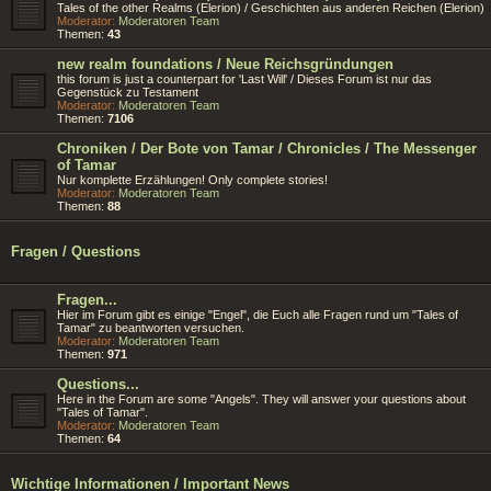
Tales of the other Realms (Elerion) / Geschichten aus anderen Reichen (Elerion)
Moderator:
Moderatoren Team
Themen:
43
new realm foundations / Neue Reichsgründungen
this forum is just a counterpart for 'Last Will' / Dieses Forum ist nur das
Gegenstück zu Testament
Moderator:
Moderatoren Team
Themen:
7106
Chroniken / Der Bote von Tamar / Chronicles / The Messenger
of Tamar
Nur komplette Erzählungen! Only complete stories!
Moderator:
Moderatoren Team
Themen:
88
Fragen / Questions
Fragen...
Hier im Forum gibt es einige "Engel", die Euch alle Fragen rund um "Tales of
Tamar" zu beantworten versuchen.
Moderator:
Moderatoren Team
Themen:
971
Questions...
Here in the Forum are some "Angels". They will answer your questions about
"Tales of Tamar".
Moderator:
Moderatoren Team
Themen:
64
Wichtige Informationen / Important News