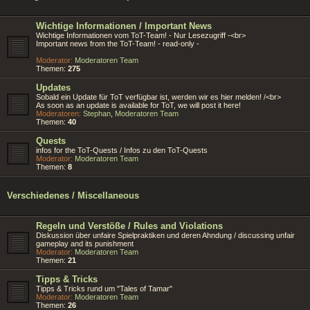
Wichtige Informationen / Important News
Wichtige Informationen vom ToT-Team! - Nur Lesezugriff -<br>
Important news from the ToT-Team! - read-only -
Moderator:
Moderatoren Team
Themen:
275
Updates
Sobald ein Update für ToT verfügbar ist, werden wir es hier melden! /<br>
As soon as an update is available for ToT, we will post it here!
Moderatoren:
Stephan
,
Moderatoren Team
Themen:
40
Quests
infos for the ToT-Quests / Infos zu den ToT-Quests
Moderator:
Moderatoren Team
Themen:
8
Verschiedenes / Miscellaneous
Regeln und Verstöße / Rules and Violations
Diskussion über unfaire Spielpraktiken und deren Ahndung / discussing unfair
gameplay and its punishment
Moderator:
Moderatoren Team
Themen:
21
Tipps & Tricks
Tipps & Tricks rund um "Tales of Tamar"
Moderator:
Moderatoren Team
Themen:
26