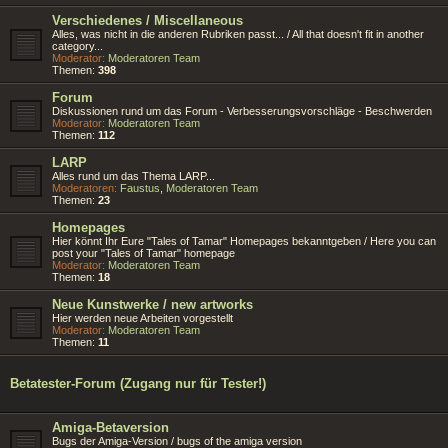
Verschiedenes / Miscellaneous
Alles, was nicht in die anderen Rubriken passt... / All that doesn't fit in another
category...
Moderator:
Moderatoren Team
Themen:
398
Forum
Diskussionen rund um das Forum - Verbesserungsvorschläge - Beschwerden
Moderator:
Moderatoren Team
Themen:
112
LARP
Alles rund um das Thema LARP...
Moderatoren:
Faustus
,
Moderatoren Team
Themen:
23
Homepages
Hier könnt Ihr Eure "Tales of Tamar" Homepages bekanntgeben / Here you can
post your "Tales of Tamar" homepage
Moderator:
Moderatoren Team
Themen:
18
Neue Kunstwerke / new artworks
Hier werden neue Arbeiten vorgestellt
Moderator:
Moderatoren Team
Themen:
11
Betatester-Forum (Zugang nur für Tester!)
Amiga-Betaversion
Bugs der Amiga-Version / bugs of the amiga version