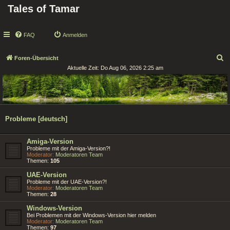
Tales of Tamar
FAQ
Anmelden
S
Foren-Übersicht
Aktuelle Zeit: Do Aug 06, 2026 2:25 am
u
c
h
e
Probleme [deutsch]
Amiga-Version
Probleme mit der Amiga-Version?!
Moderator:
Moderatoren Team
Themen:
105
UAE-Version
Probleme mit der UAE-Version?!
Moderator:
Moderatoren Team
Themen:
28
Windows-Version
Bei Problemen mit der Windows-Version hier melden
Moderator:
Moderatoren Team
Themen:
97