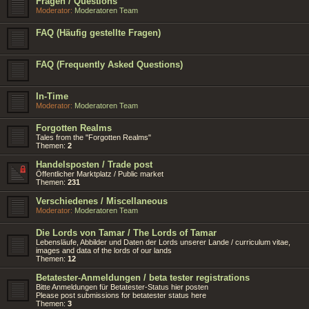
Fragen / Questions
Moderator:
Moderatoren Team
FAQ (Häufig gestellte Fragen)
FAQ (Frequently Asked Questions)
In-Time
Moderator:
Moderatoren Team
Forgotten Realms
Tales from the "Forgotten Realms"
Themen:
2
Handelsposten / Trade post
Öffentlicher Marktplatz / Public market
Themen:
231
Verschiedenes / Miscellaneous
Moderator:
Moderatoren Team
Die Lords von Tamar / The Lords of Tamar
Lebensläufe, Abbilder und Daten der Lords unserer Lande / curriculum vitae,
images and data of the lords of our lands
Themen:
12
Betatester-Anmeldungen / beta tester registrations
Bitte Anmeldungen für Betatester-Status hier posten
Please post submissions for betatester status here
Themen:
3