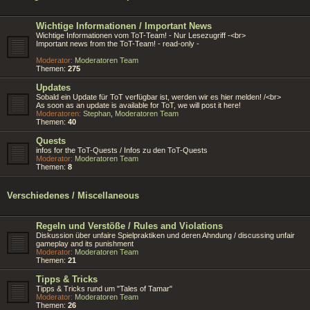
Wichtige Informationen / Important News
Wichtige Informationen vom ToT-Team! - Nur Lesezugriff -<br>
Important news from the ToT-Team! - read-only -
Moderator:
Moderatoren Team
Themen:
275
Updates
Sobald ein Update für ToT verfügbar ist, werden wir es hier melden! /<br>
As soon as an update is available for ToT, we will post it here!
Moderatoren:
Stephan
,
Moderatoren Team
Themen:
40
Quests
infos for the ToT-Quests / Infos zu den ToT-Quests
Moderator:
Moderatoren Team
Themen:
8
Verschiedenes / Miscellaneous
Regeln und Verstöße / Rules and Violations
Diskussion über unfaire Spielpraktiken und deren Ahndung / discussing unfair
gameplay and its punishment
Moderator:
Moderatoren Team
Themen:
21
Tipps & Tricks
Tipps & Tricks rund um "Tales of Tamar"
Moderator:
Moderatoren Team
Themen:
26