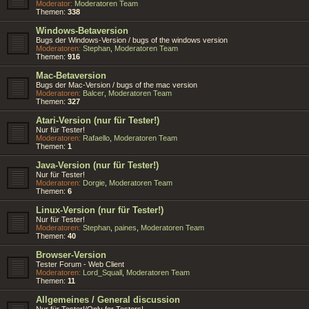
Moderator:
Moderatoren Team
Themen:
338
Windows-Betaversion
Bugs der Windows-Version / bugs of the windows version
Moderatoren:
Stephan
,
Moderatoren Team
Themen:
916
Mac-Betaversion
Bugs der Mac-Version / bugs of the mac version
Moderatoren:
Balcer
,
Moderatoren Team
Themen:
327
Atari-Version (nur für Tester!)
Nur für Tester!
Moderatoren:
Rafaello
,
Moderatoren Team
Themen:
1
Java-Version (nur für Tester!)
Nur für Tester!
Moderatoren:
Dorgie
,
Moderatoren Team
Themen:
6
Linux-Version (nur für Tester!)
Nur für Tester!
Moderatoren:
Stephan
,
paines
,
Moderatoren Team
Themen:
40
Browser-Version
Tester Forum - Web Client
Moderatoren:
Lord_Squall
,
Moderatoren Team
Themen:
11
Allgemeines / General discussion
Nur für Tester!/Only for Testers!