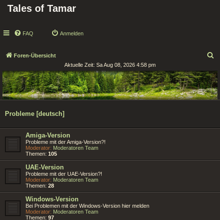
Tales of Tamar
FAQ
Anmelden
S
Foren-Übersicht
Aktuelle Zeit: Sa Aug 08, 2026 4:58 pm
u
c
h
e
Probleme [deutsch]
Amiga-Version
Probleme mit der Amiga-Version?!
Moderator:
Moderatoren Team
Themen:
105
UAE-Version
Probleme mit der UAE-Version?!
Moderator:
Moderatoren Team
Themen:
28
Windows-Version
Bei Problemen mit der Windows-Version hier melden
Moderator:
Moderatoren Team
Themen:
97