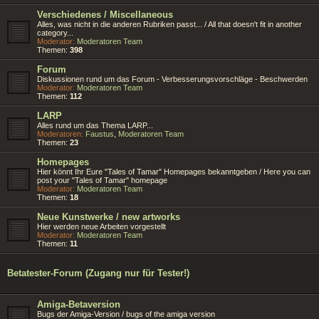
Verschiedenes / Miscellaneous
Alles, was nicht in die anderen Rubriken passt... / All that doesn't fit in another
category...
Moderator:
Moderatoren Team
Themen:
398
Forum
Diskussionen rund um das Forum - Verbesserungsvorschläge - Beschwerden
Moderator:
Moderatoren Team
Themen:
112
LARP
Alles rund um das Thema LARP...
Moderatoren:
Faustus
,
Moderatoren Team
Themen:
23
Homepages
Hier könnt Ihr Eure "Tales of Tamar" Homepages bekanntgeben / Here you can
post your "Tales of Tamar" homepage
Moderator:
Moderatoren Team
Themen:
18
Neue Kunstwerke / new artworks
Hier werden neue Arbeiten vorgestellt
Moderator:
Moderatoren Team
Themen:
11
Betatester-Forum (Zugang nur für Tester!)
Amiga-Betaversion
Bugs der Amiga-Version / bugs of the amiga version