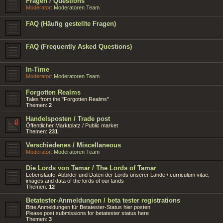
Fragen / Questions
Moderator:
Moderatoren Team
FAQ (Häufig gestellte Fragen)
FAQ (Frequently Asked Questions)
In-Time
Moderator:
Moderatoren Team
Forgotten Realms
Tales from the "Forgotten Realms"
Themen:
2
Handelsposten / Trade post
Öffentlicher Marktplatz / Public market
Themen:
231
Verschiedenes / Miscellaneous
Moderator:
Moderatoren Team
Die Lords von Tamar / The Lords of Tamar
Lebensläufe, Abbilder und Daten der Lords unserer Lande / curriculum vitae,
images and data of the lords of our lands
Themen:
12
Betatester-Anmeldungen / beta tester registrations
Bitte Anmeldungen für Betatester-Status hier posten
Please post submissions for betatester status here
Themen:
3