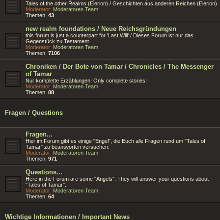
Tales of the other Realms (Elerion) / Geschichten aus anderen Reichen (Elerion)
Moderator:
Moderatoren Team
Themen:
43
new realm foundations / Neue Reichsgründungen
this forum is just a counterpart for 'Last Will' / Dieses Forum ist nur das
Gegenstück zu Testament
Moderator:
Moderatoren Team
Themen:
7106
Chroniken / Der Bote von Tamar / Chronicles / The Messenger
of Tamar
Nur komplette Erzählungen! Only complete stories!
Moderator:
Moderatoren Team
Themen:
88
Fragen / Questions
Fragen...
Hier im Forum gibt es einige "Engel", die Euch alle Fragen rund um "Tales of
Tamar" zu beantworten versuchen.
Moderator:
Moderatoren Team
Themen:
971
Questions...
Here in the Forum are some "Angels". They will answer your questions about
"Tales of Tamar".
Moderator:
Moderatoren Team
Themen:
64
Wichtige Informationen / Important News