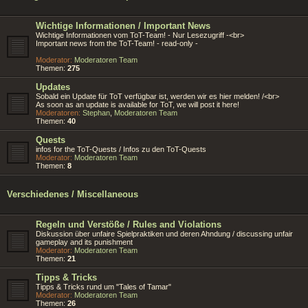
Wichtige Informationen / Important News
Wichtige Informationen vom ToT-Team! - Nur Lesezugriff -<br>
Important news from the ToT-Team! - read-only -
Moderator:
Moderatoren Team
Themen:
275
Updates
Sobald ein Update für ToT verfügbar ist, werden wir es hier melden! /<br>
As soon as an update is available for ToT, we will post it here!
Moderatoren:
Stephan
,
Moderatoren Team
Themen:
40
Quests
infos for the ToT-Quests / Infos zu den ToT-Quests
Moderator:
Moderatoren Team
Themen:
8
Verschiedenes / Miscellaneous
Regeln und Verstöße / Rules and Violations
Diskussion über unfaire Spielpraktiken und deren Ahndung / discussing unfair
gameplay and its punishment
Moderator:
Moderatoren Team
Themen:
21
Tipps & Tricks
Tipps & Tricks rund um "Tales of Tamar"
Moderator:
Moderatoren Team
Themen:
26