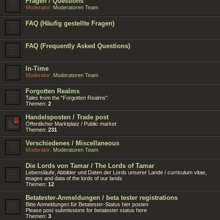
Fragen / Questions
Moderator:
Moderatoren Team
FAQ (Häufig gestellte Fragen)
FAQ (Frequently Asked Questions)
In-Time
Moderator:
Moderatoren Team
Forgotten Realms
Tales from the "Forgotten Realms"
Themen:
2
Handelsposten / Trade post
Öffentlicher Marktplatz / Public market
Themen:
231
Verschiedenes / Miscellaneous
Moderator:
Moderatoren Team
Die Lords von Tamar / The Lords of Tamar
Lebensläufe, Abbilder und Daten der Lords unserer Lande / curriculum vitae,
images and data of the lords of our lands
Themen:
12
Betatester-Anmeldungen / beta tester registrations
Bitte Anmeldungen für Betatester-Status hier posten
Please post submissions for betatester status here
Themen:
3