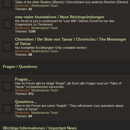
Tales of the other Realms (Elerion) / Geschichten aus anderen Reichen (Elerion)
Moderator:
Moderatoren Team
Themen:
43
new realm foundations / Neue Reichsgründungen
this forum is just a counterpart for 'Last Will' / Dieses Forum ist nur das
Gegenstück zu Testament
Moderator:
Moderatoren Team
Themen:
7106
Chroniken / Der Bote von Tamar / Chronicles / The Messenger
of Tamar
Nur komplette Erzählungen! Only complete stories!
Moderator:
Moderatoren Team
Themen:
88
Fragen / Questions
Fragen...
Hier im Forum gibt es einige "Engel", die Euch alle Fragen rund um "Tales of
Tamar" zu beantworten versuchen.
Moderator:
Moderatoren Team
Themen:
971
Questions...
Here in the Forum are some "Angels". They will answer your questions about
"Tales of Tamar".
Moderator:
Moderatoren Team
Themen:
64
Wichtige Informationen / Important News