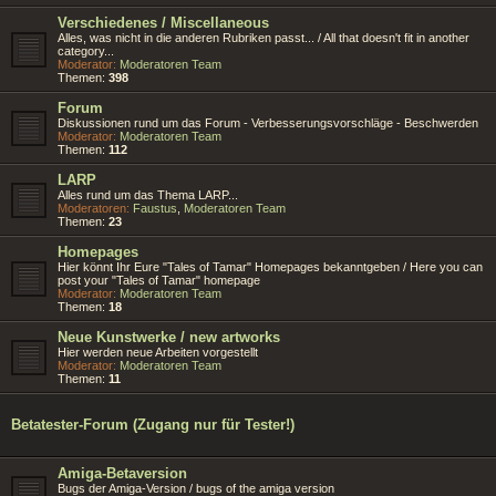
Verschiedenes / Miscellaneous
Alles, was nicht in die anderen Rubriken passt... / All that doesn't fit in another
category...
Moderator:
Moderatoren Team
Themen:
398
Forum
Diskussionen rund um das Forum - Verbesserungsvorschläge - Beschwerden
Moderator:
Moderatoren Team
Themen:
112
LARP
Alles rund um das Thema LARP...
Moderatoren:
Faustus
,
Moderatoren Team
Themen:
23
Homepages
Hier könnt Ihr Eure "Tales of Tamar" Homepages bekanntgeben / Here you can
post your "Tales of Tamar" homepage
Moderator:
Moderatoren Team
Themen:
18
Neue Kunstwerke / new artworks
Hier werden neue Arbeiten vorgestellt
Moderator:
Moderatoren Team
Themen:
11
Betatester-Forum (Zugang nur für Tester!)
Amiga-Betaversion
Bugs der Amiga-Version / bugs of the amiga version