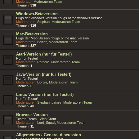
Moderator:
Moderatoren Team
Themen:
338
Windows-Betaversion
Bugs der Windows-Version / bugs of the windows version
Moderatoren:
Stephan
,
Moderatoren Team
Themen:
916
Mac-Betaversion
Bugs der Mac-Version / bugs of the mac version
Moderatoren:
Balcer
,
Moderatoren Team
Themen:
327
Atari-Version (nur für Tester!)
Nur für Tester!
Moderatoren:
Rafaello
,
Moderatoren Team
Themen:
1
Java-Version (nur für Tester!)
Nur für Tester!
Moderatoren:
Dorgie
,
Moderatoren Team
Themen:
6
Linux-Version (nur für Tester!)
Nur für Tester!
Moderatoren:
Stephan
,
paines
,
Moderatoren Team
Themen:
40
Browser-Version
Tester Forum - Web Client
Moderatoren:
Lord_Squall
,
Moderatoren Team
Themen:
11
Allgemeines / General discussion
Nur für Tester!/Only for Testers!