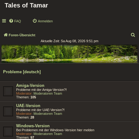
Tales of Tamar
FAQ
Anmelden
S
Foren-Übersicht
Aktuelle Zeit: Sa Aug 08, 2026 9:51 pm
u
c
h
e
Probleme [deutsch]
Amiga-Version
Probleme mit der Amiga-Version?!
Moderator:
Moderatoren Team
Themen:
105
UAE-Version
Probleme mit der UAE-Version?!
Moderator:
Moderatoren Team
Themen:
28
Windows-Version
Bei Problemen mit der Windows-Version hier melden
Moderator:
Moderatoren Team
Themen:
97