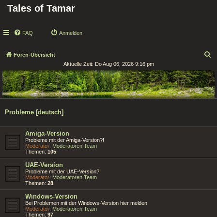
Tales of Tamar
FAQ
Anmelden
S
Foren-Übersicht
Aktuelle Zeit: Do Aug 06, 2026 9:16 pm
u
c
h
e
Probleme [deutsch]
Amiga-Version
Probleme mit der Amiga-Version?!
Moderator:
Moderatoren Team
Themen:
105
UAE-Version
Probleme mit der UAE-Version?!
Moderator:
Moderatoren Team
Themen:
28
Windows-Version
Bei Problemen mit der Windows-Version hier melden
Moderator:
Moderatoren Team
Themen:
97