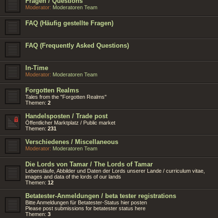
Fragen / Questions
Moderator:
Moderatoren Team
FAQ (Häufig gestellte Fragen)
FAQ (Frequently Asked Questions)
In-Time
Moderator:
Moderatoren Team
Forgotten Realms
Tales from the "Forgotten Realms"
Themen:
2
Handelsposten / Trade post
Öffentlicher Marktplatz / Public market
Themen:
231
Verschiedenes / Miscellaneous
Moderator:
Moderatoren Team
Die Lords von Tamar / The Lords of Tamar
Lebensläufe, Abbilder und Daten der Lords unserer Lande / curriculum vitae,
images and data of the lords of our lands
Themen:
12
Betatester-Anmeldungen / beta tester registrations
Bitte Anmeldungen für Betatester-Status hier posten
Please post submissions for betatester status here
Themen:
3