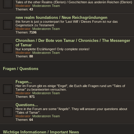
Tales of the other Realms (Elerion) / Geschichten aus anderen Reichen (Elerion)
Moderator:
Moderatoren Team
Themen:
43
new realm foundations / Neue Reichsgründungen
this forum is just a counterpart for 'Last Will' / Dieses Forum ist nur das
Gegenstück zu Testament
Moderator:
Moderatoren Team
Themen:
7106
Chroniken / Der Bote von Tamar / Chronicles / The Messenger
of Tamar
Nur komplette Erzählungen! Only complete stories!
Moderator:
Moderatoren Team
Themen:
88
Fragen / Questions
Fragen...
Hier im Forum gibt es einige "Engel", die Euch alle Fragen rund um "Tales of
Tamar" zu beantworten versuchen.
Moderator:
Moderatoren Team
Themen:
971
Questions...
Here in the Forum are some "Angels". They will answer your questions about
"Tales of Tamar".
Moderator:
Moderatoren Team
Themen:
64
Wichtige Informationen / Important News