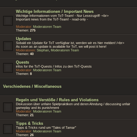
Wichtige Informationen / Important News
Wichtige Informationen vom ToT-Team! - Nur Lesezugriff -<br>
Important news from the ToT-Team! - read-only -
Moderator:
Moderatoren Team
Themen:
275
Updates
Sobald ein Update für ToT verfügbar ist, werden wir es hier melden! /<br>
As soon as an update is available for ToT, we will post it here!
Moderatoren:
Stephan
,
Moderatoren Team
Themen:
40
Quests
infos for the ToT-Quests / Infos zu den ToT-Quests
Moderator:
Moderatoren Team
Themen:
8
Verschiedenes / Miscellaneous
Regeln und Verstöße / Rules and Violations
Diskussion über unfaire Spielpraktiken und deren Ahndung / discussing unfair
gameplay and its punishment
Moderator:
Moderatoren Team
Themen:
21
Tipps & Tricks
Tipps & Tricks rund um "Tales of Tamar"
Moderator:
Moderatoren Team
Themen:
26