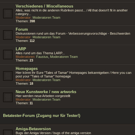
Verschiedenes / Miscellaneous
Alles, was nicht in die anderen Rubriken passt... / All that doesn't fit in another
category...
Moderator:
Moderatoren Team
Themen:
398
Forum
Diskussionen rund um das Forum - Verbesserungsvorschläge - Beschwerden
Moderator:
Moderatoren Team
Themen:
112
LARP
Alles rund um das Thema LARP...
Moderatoren:
Faustus
,
Moderatoren Team
Themen:
23
Homepages
Hier könnt Ihr Eure "Tales of Tamar" Homepages bekanntgeben / Here you can
post your "Tales of Tamar" homepage
Moderator:
Moderatoren Team
Themen:
18
Neue Kunstwerke / new artworks
Hier werden neue Arbeiten vorgestellt
Moderator:
Moderatoren Team
Themen:
11
Betatester-Forum (Zugang nur für Tester!)
Amiga-Betaversion
Bugs der Amiga-Version / bugs of the amiga version