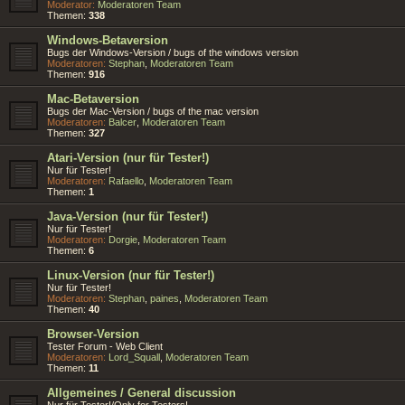
Moderator:
Moderatoren Team
Themen:
338
Windows-Betaversion
Bugs der Windows-Version / bugs of the windows version
Moderatoren:
Stephan
,
Moderatoren Team
Themen:
916
Mac-Betaversion
Bugs der Mac-Version / bugs of the mac version
Moderatoren:
Balcer
,
Moderatoren Team
Themen:
327
Atari-Version (nur für Tester!)
Nur für Tester!
Moderatoren:
Rafaello
,
Moderatoren Team
Themen:
1
Java-Version (nur für Tester!)
Nur für Tester!
Moderatoren:
Dorgie
,
Moderatoren Team
Themen:
6
Linux-Version (nur für Tester!)
Nur für Tester!
Moderatoren:
Stephan
,
paines
,
Moderatoren Team
Themen:
40
Browser-Version
Tester Forum - Web Client
Moderatoren:
Lord_Squall
,
Moderatoren Team
Themen:
11
Allgemeines / General discussion
Nur für Tester!/Only for Testers!