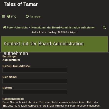
Tales of Tamar
FAQ
Anmelden
S
Foren-Übersicht
Kontakt mit der Board-Administration aufnehmen
Aktuelle Zeit: Sa Aug 08, 2026 7:44 pm
u
c
Kontakt mit der Board-Administration
h
e
aufnehmen
Empfänger:
Administrator
Deine E-Mail-Adresse:
Dein Name:
Betreff:
Nachrichtentext:
Diese Nachricht wird als reiner Text verschickt, verwende daher kein HTML oder
BBCode. Als Antwort-Adresse für die E-Mail wird deine E-Mail-Adresse angegeben.