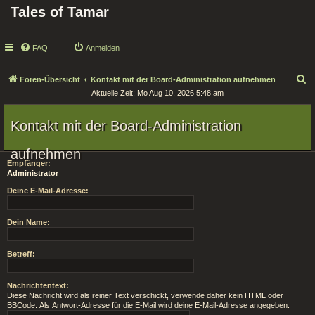
Tales of Tamar
FAQ
Anmelden
S
Foren-Übersicht
Kontakt mit der Board-Administration aufnehmen
Aktuelle Zeit: Mo Aug 10, 2026 5:48 am
u
c
Kontakt mit der Board-Administration
h
e
aufnehmen
Empfänger:
Administrator
Deine E-Mail-Adresse:
Dein Name:
Betreff:
Nachrichtentext:
Diese Nachricht wird als reiner Text verschickt, verwende daher kein HTML oder
BBCode. Als Antwort-Adresse für die E-Mail wird deine E-Mail-Adresse angegeben.