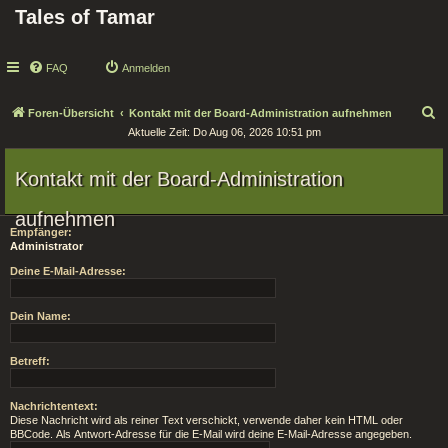
Tales of Tamar
FAQ
Anmelden
S
Foren-Übersicht
Kontakt mit der Board-Administration aufnehmen
Aktuelle Zeit: Do Aug 06, 2026 10:51 pm
u
c
Kontakt mit der Board-Administration
h
e
aufnehmen
Empfänger:
Administrator
Deine E-Mail-Adresse:
Dein Name:
Betreff:
Nachrichtentext:
Diese Nachricht wird als reiner Text verschickt, verwende daher kein HTML oder
BBCode. Als Antwort-Adresse für die E-Mail wird deine E-Mail-Adresse angegeben.