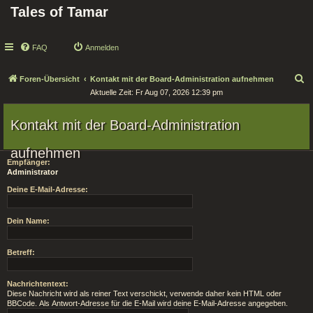
Tales of Tamar
FAQ
Anmelden
S
Foren-Übersicht
Kontakt mit der Board-Administration aufnehmen
Aktuelle Zeit: Fr Aug 07, 2026 12:39 pm
u
c
Kontakt mit der Board-Administration
h
e
aufnehmen
Empfänger:
Administrator
Deine E-Mail-Adresse:
Dein Name:
Betreff:
Nachrichtentext:
Diese Nachricht wird als reiner Text verschickt, verwende daher kein HTML oder
BBCode. Als Antwort-Adresse für die E-Mail wird deine E-Mail-Adresse angegeben.