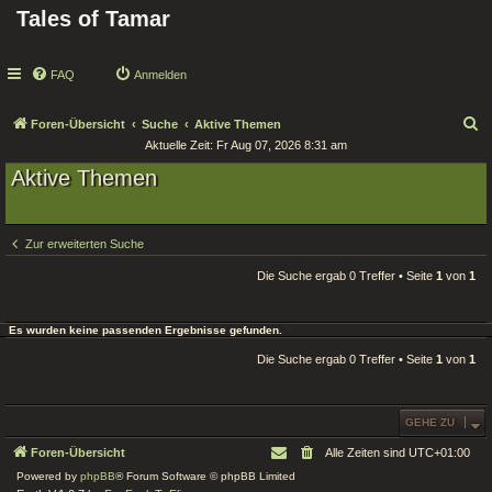
Tales of Tamar
FAQ
Anmelden
S
Foren-Übersicht
Suche
Aktive Themen
Aktuelle Zeit: Fr Aug 07, 2026 8:31 am
u
Aktive Themen
c
h
e
Zur erweiterten Suche
Die Suche ergab 0 Treffer • Seite
1
von
1
Es wurden keine passenden Ergebnisse gefunden.
Die Suche ergab 0 Treffer • Seite
1
von
1
GEHE ZU
Foren-Übersicht
Alle Zeiten sind
UTC+01:00
Powered by
phpBB
® Forum Software © phpBB Limited