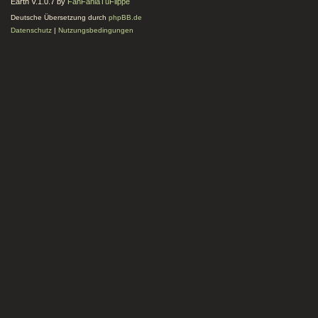
Earth V.1.0.7 by
FanFanlaTuFlippe
Deutsche Übersetzung durch
phpBB.de
Datenschutz
|
Nutzungsbedingungen