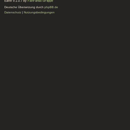
Earth V.1.0.7 by
FanFanlaTuFlippe
Deutsche Übersetzung durch
phpBB.de
Datenschutz
|
Nutzungsbedingungen