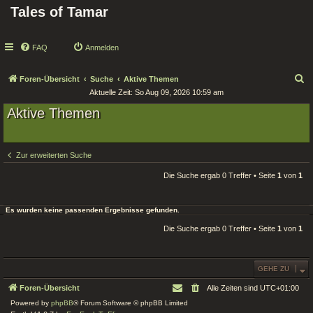
Tales of Tamar
FAQ
Anmelden
S
Foren-Übersicht
Suche
Aktive Themen
Aktuelle Zeit: So Aug 09, 2026 10:59 am
u
Aktive Themen
c
h
e
Zur erweiterten Suche
Die Suche ergab 0 Treffer • Seite
1
von
1
Es wurden keine passenden Ergebnisse gefunden.
Die Suche ergab 0 Treffer • Seite
1
von
1
GEHE ZU
Foren-Übersicht
Alle Zeiten sind
UTC+01:00
Powered by
phpBB
® Forum Software © phpBB Limited