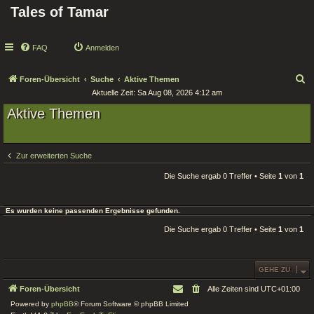
Tales of Tamar
FAQ
Anmelden
S
Foren-Übersicht
Suche
Aktive Themen
Aktuelle Zeit: Sa Aug 08, 2026 4:12 am
u
Aktive Themen
c
h
e
Zur erweiterten Suche
Die Suche ergab 0 Treffer • Seite
1
von
1
Es wurden keine passenden Ergebnisse gefunden.
Die Suche ergab 0 Treffer • Seite
1
von
1
GEHE ZU
Foren-Übersicht
Alle Zeiten sind
UTC+01:00
Powered by
phpBB
® Forum Software © phpBB Limited