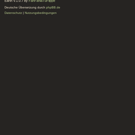
Earth V.1.0.7 by
FanFanlaTuFlippe
Deutsche Übersetzung durch
phpBB.de
Datenschutz
|
Nutzungsbedingungen