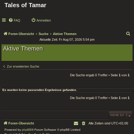
Tales of Tamar
FAQ
Anmelden
S
Foren-Übersicht
Suche
Aktive Themen
Aktuelle Zeit: Fr Aug 07, 2026 5:54 pm
u
Aktive Themen
c
h
e
Zur erweiterten Suche
Die Suche ergab 0 Treffer • Seite
1
von
1
Es wurden keine passenden Ergebnisse gefunden.
Die Suche ergab 0 Treffer • Seite
1
von
1
GEHE ZU
Foren-Übersicht
Alle Zeiten sind
UTC+01:00
Powered by
phpBB
® Forum Software © phpBB Limited