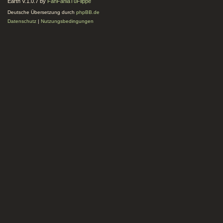
Earth V.1.0.7 by
FanFanlaTuFlippe
Deutsche Übersetzung durch
phpBB.de
Datenschutz
|
Nutzungsbedingungen