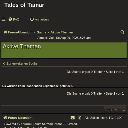
Tales of Tamar
FAQ
Anmelden
S
Foren-Übersicht
Suche
Aktive Themen
Aktuelle Zeit: So Aug 09, 2026 3:23 am
u
Aktive Themen
c
h
e
Zur erweiterten Suche
Die Suche ergab 0 Treffer • Seite
1
von
1
Es wurden keine passenden Ergebnisse gefunden.
Die Suche ergab 0 Treffer • Seite
1
von
1
GEHE ZU
Foren-Übersicht
Alle Zeiten sind
UTC+01:00
Powered by
phpBB
® Forum Software © phpBB Limited