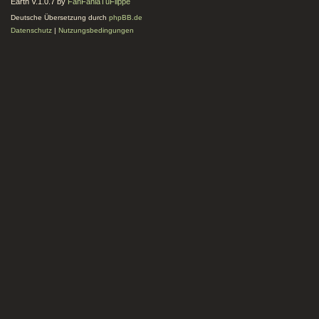
Earth V.1.0.7 by
FanFanlaTuFlippe
Deutsche Übersetzung durch
phpBB.de
Datenschutz
|
Nutzungsbedingungen