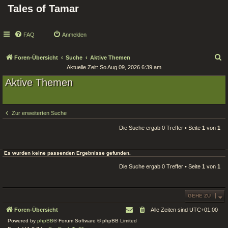
Tales of Tamar
FAQ
Anmelden
S
Foren-Übersicht
Suche
Aktive Themen
Aktuelle Zeit: So Aug 09, 2026 6:39 am
u
Aktive Themen
c
h
e
Zur erweiterten Suche
Die Suche ergab 0 Treffer • Seite
1
von
1
Es wurden keine passenden Ergebnisse gefunden.
Die Suche ergab 0 Treffer • Seite
1
von
1
GEHE ZU
Foren-Übersicht
Alle Zeiten sind
UTC+01:00
Powered by
phpBB
® Forum Software © phpBB Limited