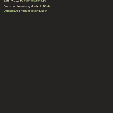
Earth V.1.0.7 by
FanFanlaTuFlippe
Deutsche Übersetzung durch
phpBB.de
Datenschutz
|
Nutzungsbedingungen