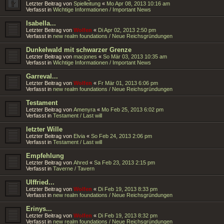
Letzter Beitrag von
Spielleitung
«
Mo Apr 08, 2013 10:16 am
Verfasst in
Wichtige Informationen / Important News
Isabella...
Letzter Beitrag von
Wolfen
«
Di Apr 02, 2013 2:50 pm
Verfasst in
new realm foundations / Neue Reichsgründungen
Dunkelwald mit schwarzer Grenze
Letzter Beitrag von
macjones
«
So Mär 03, 2013 10:35 am
Verfasst in
Wichtige Informationen / Important News
Garreval...
Letzter Beitrag von
Wolfen
«
Fr Mär 01, 2013 6:06 pm
Verfasst in
new realm foundations / Neue Reichsgründungen
Testament
Letzter Beitrag von
Amenyra
«
Mo Feb 25, 2013 6:02 pm
Verfasst in
Testament / Last will
letzter Wille
Letzter Beitrag von
Elvia
«
So Feb 24, 2013 2:06 pm
Verfasst in
Testament / Last will
Empfehlung
Letzter Beitrag von
Ahred
«
Sa Feb 23, 2013 2:15 pm
Verfasst in
Taverne / Tavern
Ulffried...
Letzter Beitrag von
Wolfen
«
Di Feb 19, 2013 8:33 pm
Verfasst in
new realm foundations / Neue Reichsgründungen
Erinys...
Letzter Beitrag von
Wolfen
«
Di Feb 19, 2013 8:32 pm
Verfasst in
new realm foundations / Neue Reichsgründungen