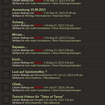
Letzter Beitrag von
Wolfen
«
Sa Sep 21, 2013 9:41 am
Verfasst in
new realm foundations / Neue Reichsgründungen
Auswertung 15.09.2013
Letzter Beitrag von
Wolfen
«
So Sep 15, 2013 10:48 am
Verfasst in
Wichtige Informationen / Important News
Solveig...
Letzter Beitrag von
Wolfen
«
Di Aug 27, 2013 1:01 pm
Verfasst in
new realm foundations / Neue Reichsgründungen
Miriam...
Letzter Beitrag von
Wolfen
«
Do Aug 22, 2013 5:10 pm
Verfasst in
new realm foundations / Neue Reichsgründungen
Bajaatan...
Letzter Beitrag von
Wolfen
«
Di Aug 13, 2013 3:50 pm
Verfasst in
new realm foundations / Neue Reichsgründungen
Emili...
Letzter Beitrag von
Wolfen
«
Di Aug 13, 2013 3:50 pm
Verfasst in
new realm foundations / Neue Reichsgründungen
Lust auf Spielertreffen ?
Letzter Beitrag von
ElenoraDannen
«
Fr Jun 14, 2013 6:46 am
Verfasst in
Verschiedenes / Miscellaneous
CDeth...
Letzter Beitrag von
Wolfen
«
Fr Jun 07, 2013 2:40 am
Verfasst in
new realm foundations / Neue Reichsgründungen
Tutorial-Videos für "Tales of Tamar"
Letzter Beitrag von
Pergalb
«
Di Jun 04, 2013 7:15 pm
Verfasst in
Verschiedenes / Miscellaneous