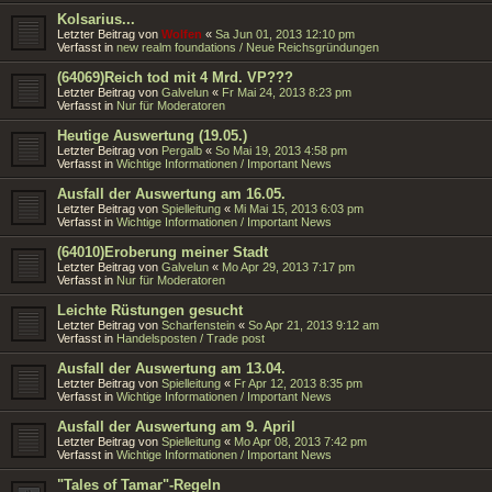
Kolsarius...
Letzter Beitrag von
Wolfen
«
Sa Jun 01, 2013 12:10 pm
Verfasst in
new realm foundations / Neue Reichsgründungen
(64069)Reich tod mit 4 Mrd. VP???
Letzter Beitrag von
Galvelun
«
Fr Mai 24, 2013 8:23 pm
Verfasst in
Nur für Moderatoren
Heutige Auswertung (19.05.)
Letzter Beitrag von
Pergalb
«
So Mai 19, 2013 4:58 pm
Verfasst in
Wichtige Informationen / Important News
Ausfall der Auswertung am 16.05.
Letzter Beitrag von
Spielleitung
«
Mi Mai 15, 2013 6:03 pm
Verfasst in
Wichtige Informationen / Important News
(64010)Eroberung meiner Stadt
Letzter Beitrag von
Galvelun
«
Mo Apr 29, 2013 7:17 pm
Verfasst in
Nur für Moderatoren
Leichte Rüstungen gesucht
Letzter Beitrag von
Scharfenstein
«
So Apr 21, 2013 9:12 am
Verfasst in
Handelsposten / Trade post
Ausfall der Auswertung am 13.04.
Letzter Beitrag von
Spielleitung
«
Fr Apr 12, 2013 8:35 pm
Verfasst in
Wichtige Informationen / Important News
Ausfall der Auswertung am 9. April
Letzter Beitrag von
Spielleitung
«
Mo Apr 08, 2013 7:42 pm
Verfasst in
Wichtige Informationen / Important News
"Tales of Tamar"-Regeln