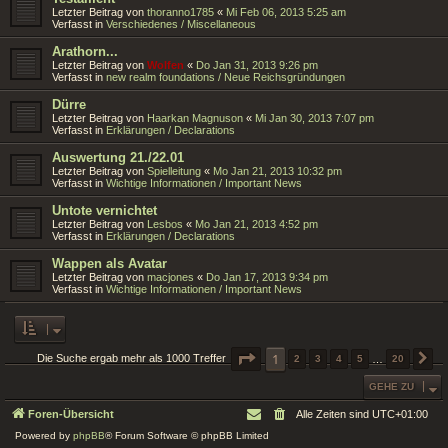
Letzter Beitrag von
thoranno1785
«
Mi Feb 06, 2013 5:25 am
Verfasst in
Verschiedenes / Miscellaneous
Arathorn...
Letzter Beitrag von
Wolfen
«
Do Jan 31, 2013 9:26 pm
Verfasst in
new realm foundations / Neue Reichsgründungen
Dürre
Letzter Beitrag von
Haarkan Magnuson
«
Mi Jan 30, 2013 7:07 pm
Verfasst in
Erklärungen / Declarations
Auswertung 21./22.01
Letzter Beitrag von
Spielleitung
«
Mo Jan 21, 2013 10:32 pm
Verfasst in
Wichtige Informationen / Important News
Untote vernichtet
Letzter Beitrag von
Lesbos
«
Mo Jan 21, 2013 4:52 pm
Verfasst in
Erklärungen / Declarations
Wappen als Avatar
Letzter Beitrag von
macjones
«
Do Jan 17, 2013 9:34 pm
Verfasst in
Wichtige Informationen / Important News
SEITE
1
1
VON
20
Die Suche ergab mehr als 1000 Treffer
2
3
4
5
…
20
N
GEHE ZU
Foren-Übersicht
Alle Zeiten sind
UTC+01:00
Powered by
phpBB
® Forum Software © phpBB Limited