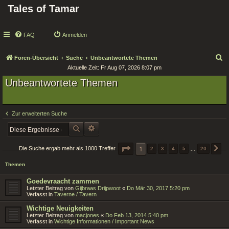
Tales of Tamar
FAQ
Anmelden
S
Foren-Übersicht
Suche
Unbeantwortete Themen
Aktuelle Zeit: Fr Aug 07, 2026 8:07 pm
u
Unbeantwortete Themen
c
h
e
Zur erweiterten Suche
SUCHE
ERWEITERTE SUCHE
SEITE
1
1
VON
20
Die Suche ergab mehr als 1000 Treffer
2
3
4
5
…
20
N
Themen
Goedevraacht zammen
Letzter Beitrag von
Gijbraas Drijpwoot
«
Do Mär 30, 2017 5:20 pm
Verfasst in
Taverne / Tavern
Wichtige Neuigkeiten
Letzter Beitrag von
macjones
«
Do Feb 13, 2014 5:40 pm
Verfasst in
Wichtige Informationen / Important News