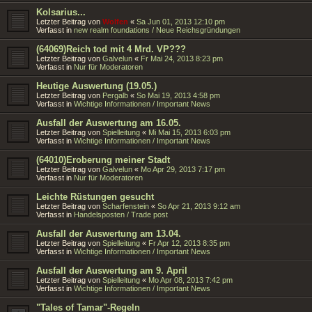
Kolsarius...
Letzter Beitrag von
Wolfen
«
Sa Jun 01, 2013 12:10 pm
Verfasst in
new realm foundations / Neue Reichsgründungen
(64069)Reich tod mit 4 Mrd. VP???
Letzter Beitrag von
Galvelun
«
Fr Mai 24, 2013 8:23 pm
Verfasst in
Nur für Moderatoren
Heutige Auswertung (19.05.)
Letzter Beitrag von
Pergalb
«
So Mai 19, 2013 4:58 pm
Verfasst in
Wichtige Informationen / Important News
Ausfall der Auswertung am 16.05.
Letzter Beitrag von
Spielleitung
«
Mi Mai 15, 2013 6:03 pm
Verfasst in
Wichtige Informationen / Important News
(64010)Eroberung meiner Stadt
Letzter Beitrag von
Galvelun
«
Mo Apr 29, 2013 7:17 pm
Verfasst in
Nur für Moderatoren
Leichte Rüstungen gesucht
Letzter Beitrag von
Scharfenstein
«
So Apr 21, 2013 9:12 am
Verfasst in
Handelsposten / Trade post
Ausfall der Auswertung am 13.04.
Letzter Beitrag von
Spielleitung
«
Fr Apr 12, 2013 8:35 pm
Verfasst in
Wichtige Informationen / Important News
Ausfall der Auswertung am 9. April
Letzter Beitrag von
Spielleitung
«
Mo Apr 08, 2013 7:42 pm
Verfasst in
Wichtige Informationen / Important News
"Tales of Tamar"-Regeln