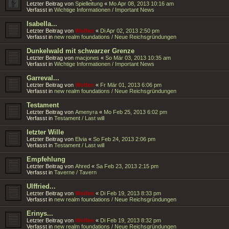
Letzter Beitrag von
Spielleitung
«
Mo Apr 08, 2013 10:16 am
Verfasst in
Wichtige Informationen / Important News
Isabella...
Letzter Beitrag von
Wolfen
«
Di Apr 02, 2013 2:50 pm
Verfasst in
new realm foundations / Neue Reichsgründungen
Dunkelwald mit schwarzer Grenze
Letzter Beitrag von
macjones
«
So Mär 03, 2013 10:35 am
Verfasst in
Wichtige Informationen / Important News
Garreval...
Letzter Beitrag von
Wolfen
«
Fr Mär 01, 2013 6:06 pm
Verfasst in
new realm foundations / Neue Reichsgründungen
Testament
Letzter Beitrag von
Amenyra
«
Mo Feb 25, 2013 6:02 pm
Verfasst in
Testament / Last will
letzter Wille
Letzter Beitrag von
Elvia
«
So Feb 24, 2013 2:06 pm
Verfasst in
Testament / Last will
Empfehlung
Letzter Beitrag von
Ahred
«
Sa Feb 23, 2013 2:15 pm
Verfasst in
Taverne / Tavern
Ulffried...
Letzter Beitrag von
Wolfen
«
Di Feb 19, 2013 8:33 pm
Verfasst in
new realm foundations / Neue Reichsgründungen
Erinys...
Letzter Beitrag von
Wolfen
«
Di Feb 19, 2013 8:32 pm
Verfasst in
new realm foundations / Neue Reichsgründungen