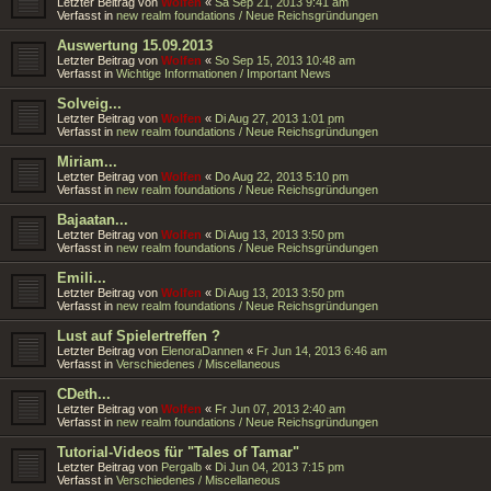
Letzter Beitrag von
Wolfen
«
Sa Sep 21, 2013 9:41 am
Verfasst in
new realm foundations / Neue Reichsgründungen
Auswertung 15.09.2013
Letzter Beitrag von
Wolfen
«
So Sep 15, 2013 10:48 am
Verfasst in
Wichtige Informationen / Important News
Solveig...
Letzter Beitrag von
Wolfen
«
Di Aug 27, 2013 1:01 pm
Verfasst in
new realm foundations / Neue Reichsgründungen
Miriam...
Letzter Beitrag von
Wolfen
«
Do Aug 22, 2013 5:10 pm
Verfasst in
new realm foundations / Neue Reichsgründungen
Bajaatan...
Letzter Beitrag von
Wolfen
«
Di Aug 13, 2013 3:50 pm
Verfasst in
new realm foundations / Neue Reichsgründungen
Emili...
Letzter Beitrag von
Wolfen
«
Di Aug 13, 2013 3:50 pm
Verfasst in
new realm foundations / Neue Reichsgründungen
Lust auf Spielertreffen ?
Letzter Beitrag von
ElenoraDannen
«
Fr Jun 14, 2013 6:46 am
Verfasst in
Verschiedenes / Miscellaneous
CDeth...
Letzter Beitrag von
Wolfen
«
Fr Jun 07, 2013 2:40 am
Verfasst in
new realm foundations / Neue Reichsgründungen
Tutorial-Videos für "Tales of Tamar"
Letzter Beitrag von
Pergalb
«
Di Jun 04, 2013 7:15 pm
Verfasst in
Verschiedenes / Miscellaneous