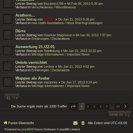
Letzter Beitrag von
thoranno1785
«
Mi Feb 06, 2013 5:25 am
Verfasst in
Verschiedenes / Miscellaneous
Arathorn...
Letzter Beitrag von
Wolfen
«
Do Jan 31, 2013 9:26 pm
Verfasst in
new realm foundations / Neue Reichsgründungen
Dürre
Letzter Beitrag von
Haarkan Magnuson
«
Mi Jan 30, 2013 7:07 pm
Verfasst in
Erklärungen / Declarations
Auswertung 21./22.01
Letzter Beitrag von
Spielleitung
«
Mo Jan 21, 2013 10:32 pm
Verfasst in
Wichtige Informationen / Important News
Untote vernichtet
Letzter Beitrag von
Lesbos
«
Mo Jan 21, 2013 4:52 pm
Verfasst in
Erklärungen / Declarations
Wappen als Avatar
Letzter Beitrag von
macjones
«
Do Jan 17, 2013 9:34 pm
Verfasst in
Wichtige Informationen / Important News
SEITE
1
1
VON
20
Die Suche ergab mehr als 1000 Treffer
2
3
4
5
…
20
N
GEHE ZU
Foren-Übersicht
Alle Zeiten sind
UTC+01:00
Powered by
phpBB
® Forum Software © phpBB Limited