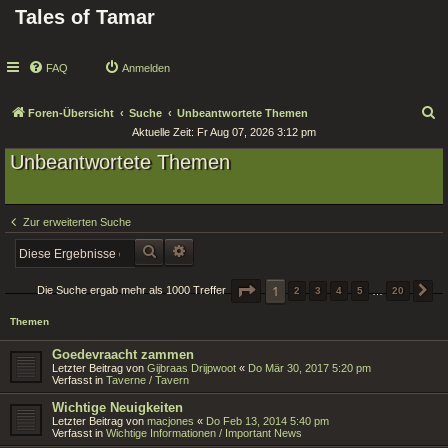
Tales of Tamar
FAQ
Anmelden
S
Foren-Übersicht
Suche
Unbeantwortete Themen
Aktuelle Zeit: Fr Aug 07, 2026 3:12 pm
u
Unbeantwortete Themen
c
h
e
Zur erweiterten Suche
SUCHE
ERWEITERTE SUCHE
SEITE
1
1
VON
20
Die Suche ergab mehr als 1000 Treffer
2
3
4
5
…
20
N
Themen
Goedevraacht zammen
Letzter Beitrag von
Gijbraas Drijpwoot
«
Do Mär 30, 2017 5:20 pm
Verfasst in
Taverne / Tavern
Wichtige Neuigkeiten
Letzter Beitrag von
macjones
«
Do Feb 13, 2014 5:40 pm
Verfasst in
Wichtige Informationen / Important News