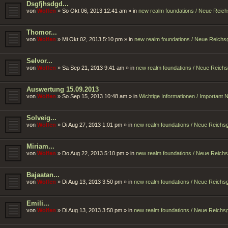
Dsgfjhsdgd...
von
Wolfen
»
So Okt 06, 2013 12:41 am
» in
new realm foundations / Neue Reic
Thomor...
von
Wolfen
»
Mi Okt 02, 2013 5:10 pm
» in
new realm foundations / Neue Reich
Selvor...
von
Wolfen
»
Sa Sep 21, 2013 9:41 am
» in
new realm foundations / Neue Reich
Auswertung 15.09.2013
von
Wolfen
»
So Sep 15, 2013 10:48 am
» in
Wichtige Informationen / Important
Solveig...
von
Wolfen
»
Di Aug 27, 2013 1:01 pm
» in
new realm foundations / Neue Reich
Miriam...
von
Wolfen
»
Do Aug 22, 2013 5:10 pm
» in
new realm foundations / Neue Reich
Bajaatan...
von
Wolfen
»
Di Aug 13, 2013 3:50 pm
» in
new realm foundations / Neue Reich
Emili...
von
Wolfen
»
Di Aug 13, 2013 3:50 pm
» in
new realm foundations / Neue Reich