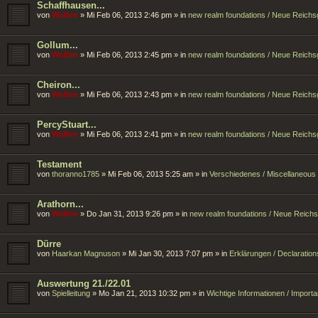
Schaffhausen...
von
Wolfen
»
Mi Feb 06, 2013 2:46 pm
» in
new realm foundations / Neue Reich
Gollum...
von
Wolfen
»
Mi Feb 06, 2013 2:45 pm
» in
new realm foundations / Neue Reich
Cheiron...
von
Wolfen
»
Mi Feb 06, 2013 2:43 pm
» in
new realm foundations / Neue Reich
PercyStuart...
von
Wolfen
»
Mi Feb 06, 2013 2:41 pm
» in
new realm foundations / Neue Reich
Testament
von
thoranno1785
»
Mi Feb 06, 2013 5:25 am
» in
Verschiedenes / Miscellaneous
Arathorn...
von
Wolfen
»
Do Jan 31, 2013 9:26 pm
» in
new realm foundations / Neue Reich
Dürre
von
Haarkan Magnuson
»
Mi Jan 30, 2013 7:07 pm
» in
Erklärungen / Declaration
Auswertung 21./22.01
von
Spielleitung
»
Mo Jan 21, 2013 10:32 pm
» in
Wichtige Informationen / Import