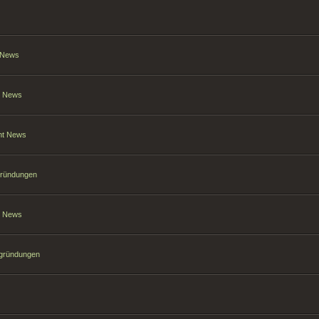
t News
nt News
ant News
gründungen
nt News
sgründungen