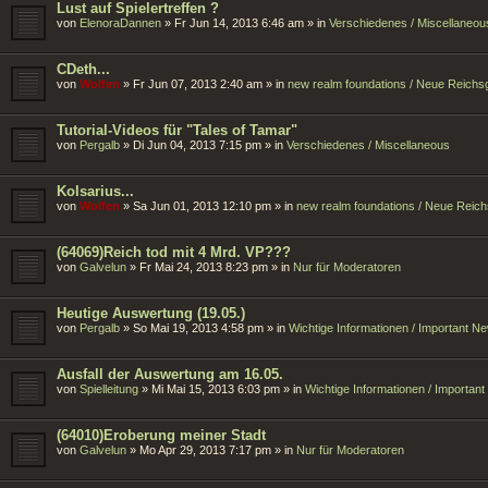
Lust auf Spielertreffen ?
von
ElenoraDannen
»
Fr Jun 14, 2013 6:46 am
» in
Verschiedenes / Miscellaneou
CDeth...
von
Wolfen
»
Fr Jun 07, 2013 2:40 am
» in
new realm foundations / Neue Reich
Tutorial-Videos für "Tales of Tamar"
von
Pergalb
»
Di Jun 04, 2013 7:15 pm
» in
Verschiedenes / Miscellaneous
Kolsarius...
von
Wolfen
»
Sa Jun 01, 2013 12:10 pm
» in
new realm foundations / Neue Reic
(64069)Reich tod mit 4 Mrd. VP???
von
Galvelun
»
Fr Mai 24, 2013 8:23 pm
» in
Nur für Moderatoren
Heutige Auswertung (19.05.)
von
Pergalb
»
So Mai 19, 2013 4:58 pm
» in
Wichtige Informationen / Important N
Ausfall der Auswertung am 16.05.
von
Spielleitung
»
Mi Mai 15, 2013 6:03 pm
» in
Wichtige Informationen / Importan
(64010)Eroberung meiner Stadt
von
Galvelun
»
Mo Apr 29, 2013 7:17 pm
» in
Nur für Moderatoren