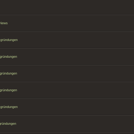
t News
hsgründungen
sgründungen
sgründungen
sgründungen
hsgründungen
sgründungen