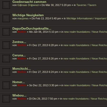
Goedevraacht zammen
von
Gijbraas Drijpwoot
»
Do Mär 30, 2017 5:20 pm
» in
Taverne / Tavern
Wichtige Neuigkeiten
von
macjones
»
Do Feb 13, 2014 5:40 pm
» in
Wichtige Informationen / Importan
DagurDerDurchgeknallte...
von
Wolfen
»
Mo Jan 06, 2014 5:10 pm
» in
new realm foundations / Neue Reic
Zentrex...
von
Wolfen
»
Fr Dez 27, 2013 6:28 pm
» in
new realm foundations / Neue Reich
Ceruna...
von
Wolfen
»
Fr Dez 27, 2013 6:26 pm
» in
new realm foundations / Neue Reich
Monchichi...
von
Wolfen
»
Fr Dez 27, 2013 6:24 pm
» in
new realm foundations / Neue Reich
Homer...
von
Wolfen
»
So Dez 22, 2013 3:30 pm
» in
new realm foundations / Neue Reic
Wiebou...
von
Wolfen
»
Di Okt 29, 2013 7:50 pm
» in
new realm foundations / Neue Reich