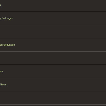
s
sgründungen
hsgründungen
ews
t News