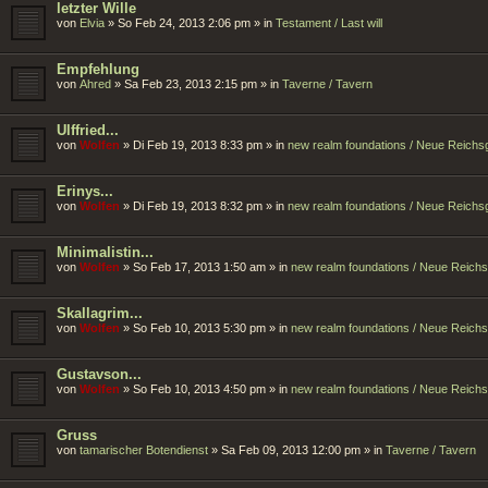
letzter Wille
von
Elvia
»
So Feb 24, 2013 2:06 pm
» in
Testament / Last will
Empfehlung
von
Ahred
»
Sa Feb 23, 2013 2:15 pm
» in
Taverne / Tavern
Ulffried...
von
Wolfen
»
Di Feb 19, 2013 8:33 pm
» in
new realm foundations / Neue Reich
Erinys...
von
Wolfen
»
Di Feb 19, 2013 8:32 pm
» in
new realm foundations / Neue Reich
Minimalistin...
von
Wolfen
»
So Feb 17, 2013 1:50 am
» in
new realm foundations / Neue Reich
Skallagrim...
von
Wolfen
»
So Feb 10, 2013 5:30 pm
» in
new realm foundations / Neue Reich
Gustavson...
von
Wolfen
»
So Feb 10, 2013 4:50 pm
» in
new realm foundations / Neue Reich
Gruss
von
tamarischer Botendienst
»
Sa Feb 09, 2013 12:00 pm
» in
Taverne / Tavern