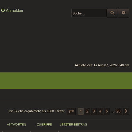
Anmelden
SUCHE
ER
Aktuelle Zeit: Fr Aug 07, 2026 9:40 am
SEITE
1
VON
20
1
2
3
4
5
20
Die Suche ergab mehr als 1000 Treffer
…
ANTWORTEN
ZUGRIFFE
LETZTER BEITRAG