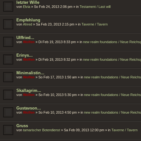
letzter Wille
von
Elvia
»
So Feb 24, 2013 2:06 pm
» in
Testament / Last will
Empfehlung
von
Ahred
»
Sa Feb 23, 2013 2:15 pm
» in
Taverne / Tavern
Ulffried...
von
Wolfen
»
Di Feb 19, 2013 8:33 pm
» in
new realm foundations / Neue Reich
Erinys...
von
Wolfen
»
Di Feb 19, 2013 8:32 pm
» in
new realm foundations / Neue Reich
Minimalistin...
von
Wolfen
»
So Feb 17, 2013 1:50 am
» in
new realm foundations / Neue Reich
Skallagrim...
von
Wolfen
»
So Feb 10, 2013 5:30 pm
» in
new realm foundations / Neue Reich
Gustavson...
von
Wolfen
»
So Feb 10, 2013 4:50 pm
» in
new realm foundations / Neue Reich
Gruss
von
tamarischer Botendienst
»
Sa Feb 09, 2013 12:00 pm
» in
Taverne / Tavern