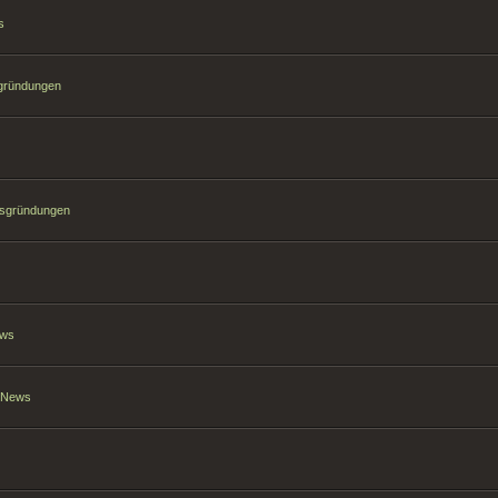
s
sgründungen
hsgründungen
ews
t News