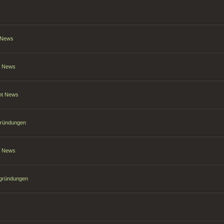
t News
nt News
ant News
gründungen
nt News
sgründungen