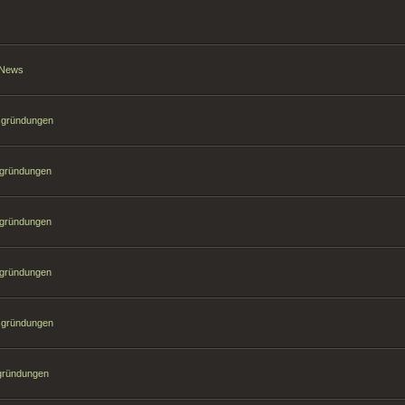
t News
hsgründungen
sgründungen
sgründungen
sgründungen
hsgründungen
sgründungen