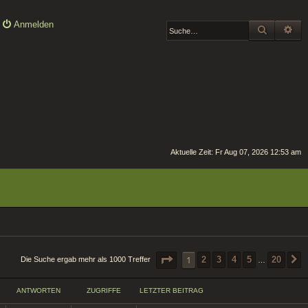
Anmelden
SUCHE
ER
Aktuelle Zeit: Fr Aug 07, 2026 12:53 am
SEITE
1
VON
20
1
2
3
4
5
20
Die Suche ergab mehr als 1000 Treffer
…
ANTWORTEN
ZUGRIFFE
LETZTER BEITRAG