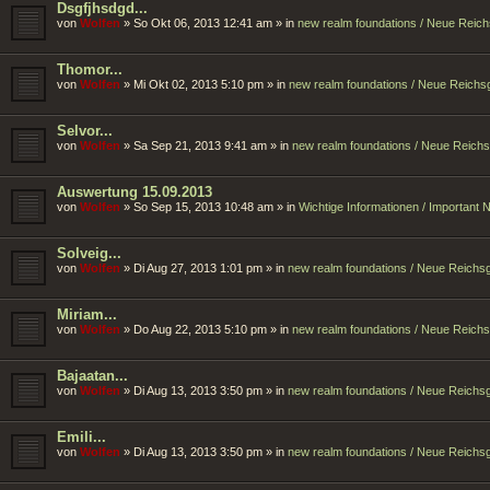
Dsgfjhsdgd...
von
Wolfen
»
So Okt 06, 2013 12:41 am
» in
new realm foundations / Neue Reic
Thomor...
von
Wolfen
»
Mi Okt 02, 2013 5:10 pm
» in
new realm foundations / Neue Reich
Selvor...
von
Wolfen
»
Sa Sep 21, 2013 9:41 am
» in
new realm foundations / Neue Reich
Auswertung 15.09.2013
von
Wolfen
»
So Sep 15, 2013 10:48 am
» in
Wichtige Informationen / Important
Solveig...
von
Wolfen
»
Di Aug 27, 2013 1:01 pm
» in
new realm foundations / Neue Reich
Miriam...
von
Wolfen
»
Do Aug 22, 2013 5:10 pm
» in
new realm foundations / Neue Reich
Bajaatan...
von
Wolfen
»
Di Aug 13, 2013 3:50 pm
» in
new realm foundations / Neue Reich
Emili...
von
Wolfen
»
Di Aug 13, 2013 3:50 pm
» in
new realm foundations / Neue Reich