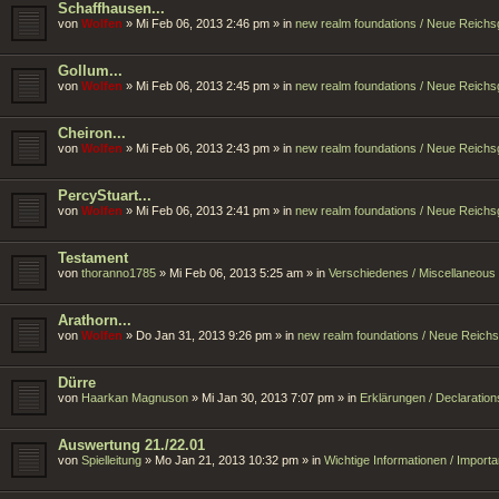
Schaffhausen...
von
Wolfen
»
Mi Feb 06, 2013 2:46 pm
» in
new realm foundations / Neue Reich
Gollum...
von
Wolfen
»
Mi Feb 06, 2013 2:45 pm
» in
new realm foundations / Neue Reich
Cheiron...
von
Wolfen
»
Mi Feb 06, 2013 2:43 pm
» in
new realm foundations / Neue Reich
PercyStuart...
von
Wolfen
»
Mi Feb 06, 2013 2:41 pm
» in
new realm foundations / Neue Reich
Testament
von
thoranno1785
»
Mi Feb 06, 2013 5:25 am
» in
Verschiedenes / Miscellaneous
Arathorn...
von
Wolfen
»
Do Jan 31, 2013 9:26 pm
» in
new realm foundations / Neue Reich
Dürre
von
Haarkan Magnuson
»
Mi Jan 30, 2013 7:07 pm
» in
Erklärungen / Declaration
Auswertung 21./22.01
von
Spielleitung
»
Mo Jan 21, 2013 10:32 pm
» in
Wichtige Informationen / Import