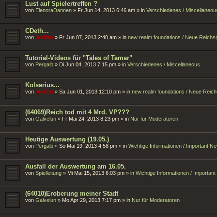
Lust auf Spielertreffen ?
von
ElenoraDannen
»
Fr Jun 14, 2013 6:46 am
» in
Verschiedenes / Miscellaneou
CDeth...
von
Wolfen
»
Fr Jun 07, 2013 2:40 am
» in
new realm foundations / Neue Reich
Tutorial-Videos für "Tales of Tamar"
von
Pergalb
»
Di Jun 04, 2013 7:15 pm
» in
Verschiedenes / Miscellaneous
Kolsarius...
von
Wolfen
»
Sa Jun 01, 2013 12:10 pm
» in
new realm foundations / Neue Reic
(64069)Reich tod mit 4 Mrd. VP???
von
Galvelun
»
Fr Mai 24, 2013 8:23 pm
» in
Nur für Moderatoren
Heutige Auswertung (19.05.)
von
Pergalb
»
So Mai 19, 2013 4:58 pm
» in
Wichtige Informationen / Important N
Ausfall der Auswertung am 16.05.
von
Spielleitung
»
Mi Mai 15, 2013 6:03 pm
» in
Wichtige Informationen / Importan
(64010)Eroberung meiner Stadt
von
Galvelun
»
Mo Apr 29, 2013 7:17 pm
» in
Nur für Moderatoren