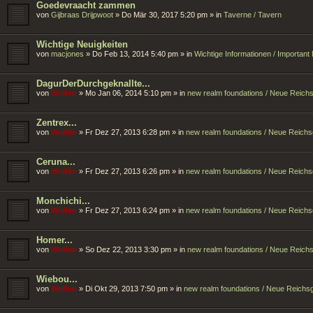
Goedevraacht zammen
von
Gijbraas Drijpwoot
»
Do Mär 30, 2017 5:20 pm
» in
Taverne / Tavern
Wichtige Neuigkeiten
von
macjones
»
Do Feb 13, 2014 5:40 pm
» in
Wichtige Informationen / Importan
DagurDerDurchgeknallte...
von
Wolfen
»
Mo Jan 06, 2014 5:10 pm
» in
new realm foundations / Neue Reic
Zentrex...
von
Wolfen
»
Fr Dez 27, 2013 6:28 pm
» in
new realm foundations / Neue Reich
Ceruna...
von
Wolfen
»
Fr Dez 27, 2013 6:26 pm
» in
new realm foundations / Neue Reich
Monchichi...
von
Wolfen
»
Fr Dez 27, 2013 6:24 pm
» in
new realm foundations / Neue Reich
Homer...
von
Wolfen
»
So Dez 22, 2013 3:30 pm
» in
new realm foundations / Neue Reic
Wiebou...
von
Wolfen
»
Di Okt 29, 2013 7:50 pm
» in
new realm foundations / Neue Reich