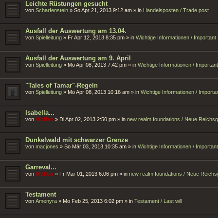
Leichte Rüstungen gesucht
von
Scharfenstein
»
So Apr 21, 2013 9:12 am
» in
Handelsposten / Trade post
Ausfall der Auswertung am 13.04.
von
Spielleitung
»
Fr Apr 12, 2013 8:35 pm
» in
Wichtige Informationen / Importan
Ausfall der Auswertung am 9. April
von
Spielleitung
»
Mo Apr 08, 2013 7:42 pm
» in
Wichtige Informationen / Importa
"Tales of Tamar"-Regeln
von
Spielleitung
»
Mo Apr 08, 2013 10:16 am
» in
Wichtige Informationen / Import
Isabella...
von
Wolfen
»
Di Apr 02, 2013 2:50 pm
» in
new realm foundations / Neue Reichs
Dunkelwald mit schwarzer Grenze
von
macjones
»
So Mär 03, 2013 10:35 am
» in
Wichtige Informationen / Importa
Garreval...
von
Wolfen
»
Fr Mär 01, 2013 6:06 pm
» in
new realm foundations / Neue Reich
Testament
von
Amenyra
»
Mo Feb 25, 2013 6:02 pm
» in
Testament / Last will