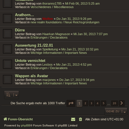
Letzter Beitrag von
thoranno1785
«
Mi Feb 06, 2013 5:25 am
Verfasst in
Verschiedenes / Miscellaneous
Arathorn...
Letzter Beitrag von
Wolfen
«
Do Jan 31, 2013 9:26 pm
Verfasst in
new realm foundations / Neue Reichsgründungen
Dürre
Letzter Beitrag von
Haarkan Magnuson
«
Mi Jan 30, 2013 7:07 pm
Verfasst in
Erklärungen / Declarations
Auswertung 21./22.01
Letzter Beitrag von
Spielleitung
«
Mo Jan 21, 2013 10:32 pm
Verfasst in
Wichtige Informationen / Important News
Untote vernichtet
Letzter Beitrag von
Lesbos
«
Mo Jan 21, 2013 4:52 pm
Verfasst in
Erklärungen / Declarations
Wappen als Avatar
Letzter Beitrag von
macjones
«
Do Jan 17, 2013 9:34 pm
Verfasst in
Wichtige Informationen / Important News
SEITE
1
1
VON
20
Die Suche ergab mehr als 1000 Treffer
2
3
4
5
…
20
N
GEHE ZU
Foren-Übersicht
Alle Zeiten sind
UTC+01:00
Powered by
phpBB
® Forum Software © phpBB Limited