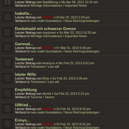
Letzter Beitrag von
Spielleitung
«
Mo Apr 08, 2013 10:16 am
Verfasst in
Wichtige Informationen / Important News
Isabella...
Letzter Beitrag von
Wolfen
«
Di Apr 02, 2013 2:50 pm
Verfasst in
new realm foundations / Neue Reichsgründungen
Dunkelwald mit schwarzer Grenze
Letzter Beitrag von
macjones
«
So Mär 03, 2013 10:35 am
Verfasst in
Wichtige Informationen / Important News
Garreval...
Letzter Beitrag von
Wolfen
«
Fr Mär 01, 2013 6:06 pm
Verfasst in
new realm foundations / Neue Reichsgründungen
Testament
Letzter Beitrag von
Amenyra
«
Mo Feb 25, 2013 6:02 pm
Verfasst in
Testament / Last will
letzter Wille
Letzter Beitrag von
Elvia
«
So Feb 24, 2013 2:06 pm
Verfasst in
Testament / Last will
Empfehlung
Letzter Beitrag von
Ahred
«
Sa Feb 23, 2013 2:15 pm
Verfasst in
Taverne / Tavern
Ulffried...
Letzter Beitrag von
Wolfen
«
Di Feb 19, 2013 8:33 pm
Verfasst in
new realm foundations / Neue Reichsgründungen
Erinys...
Letzter Beitrag von
Wolfen
«
Di Feb 19, 2013 8:32 pm
Verfasst in
new realm foundations / Neue Reichsgründungen