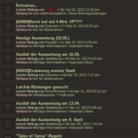
Kolsarius...
Letzter Beitrag von
Wolfen
«
Sa Jun 01, 2013 12:10 pm
Verfasst in
new realm foundations / Neue Reichsgründungen
(64069)Reich tod mit 4 Mrd. VP???
Letzter Beitrag von
Galvelun
«
Fr Mai 24, 2013 8:23 pm
Verfasst in
Nur für Moderatoren
Heutige Auswertung (19.05.)
Letzter Beitrag von
Pergalb
«
So Mai 19, 2013 4:58 pm
Verfasst in
Wichtige Informationen / Important News
Ausfall der Auswertung am 16.05.
Letzter Beitrag von
Spielleitung
«
Mi Mai 15, 2013 6:03 pm
Verfasst in
Wichtige Informationen / Important News
(64010)Eroberung meiner Stadt
Letzter Beitrag von
Galvelun
«
Mo Apr 29, 2013 7:17 pm
Verfasst in
Nur für Moderatoren
Leichte Rüstungen gesucht
Letzter Beitrag von
Scharfenstein
«
So Apr 21, 2013 9:12 am
Verfasst in
Handelsposten / Trade post
Ausfall der Auswertung am 13.04.
Letzter Beitrag von
Spielleitung
«
Fr Apr 12, 2013 8:35 pm
Verfasst in
Wichtige Informationen / Important News
Ausfall der Auswertung am 9. April
Letzter Beitrag von
Spielleitung
«
Mo Apr 08, 2013 7:42 pm
Verfasst in
Wichtige Informationen / Important News
"Tales of Tamar"-Regeln