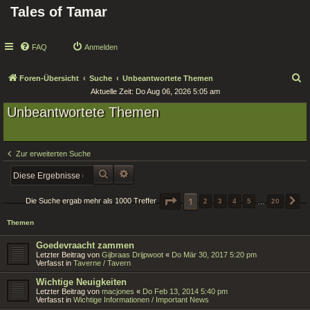
Tales of Tamar
FAQ
Anmelden
S
Foren-Übersicht
Suche
Unbeantwortete Themen
Aktuelle Zeit: Do Aug 06, 2026 5:05 am
u
Unbeantwortete Themen
c
h
e
Zur erweiterten Suche
SUCHE
ERWEITERTE SUCHE
SEITE
1
1
VON
20
Die Suche ergab mehr als 1000 Treffer
2
3
4
5
…
20
N
Themen
Goedevraacht zammen
Letzter Beitrag von
Gijbraas Drijpwoot
«
Do Mär 30, 2017 5:20 pm
Verfasst in
Taverne / Tavern
Wichtige Neuigkeiten
Letzter Beitrag von
macjones
«
Do Feb 13, 2014 5:40 pm
Verfasst in
Wichtige Informationen / Important News