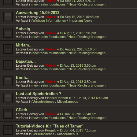
Letzter Beitrag von
Wolfen
«
Sa Sep 21, 2013 9:41 am
Verfasst in
new realm foundations / Neue Reichsgründungen
Auswertung 15.09.2013
Letzter Beitrag von
Wolfen
«
So Sep 15, 2013 10:48 am
Verfasst in
Wichtige Informationen / Important News
Solveig...
Letzter Beitrag von
Wolfen
«
Di Aug 27, 2013 1:01 pm
Verfasst in
new realm foundations / Neue Reichsgründungen
Miriam...
Letzter Beitrag von
Wolfen
«
Do Aug 22, 2013 5:10 pm
Verfasst in
new realm foundations / Neue Reichsgründungen
Bajaatan...
Letzter Beitrag von
Wolfen
«
Di Aug 13, 2013 3:50 pm
Verfasst in
new realm foundations / Neue Reichsgründungen
Emili...
Letzter Beitrag von
Wolfen
«
Di Aug 13, 2013 3:50 pm
Verfasst in
new realm foundations / Neue Reichsgründungen
Lust auf Spielertreffen ?
Letzter Beitrag von
ElenoraDannen
«
Fr Jun 14, 2013 6:46 am
Verfasst in
Verschiedenes / Miscellaneous
CDeth...
Letzter Beitrag von
Wolfen
«
Fr Jun 07, 2013 2:40 am
Verfasst in
new realm foundations / Neue Reichsgründungen
Tutorial-Videos für "Tales of Tamar"
Letzter Beitrag von
Pergalb
«
Di Jun 04, 2013 7:15 pm
Verfasst in
Verschiedenes / Miscellaneous