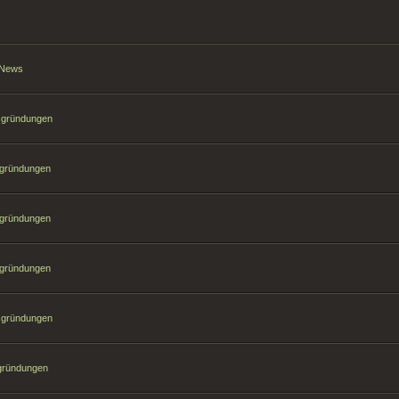
t News
hsgründungen
sgründungen
sgründungen
sgründungen
hsgründungen
sgründungen