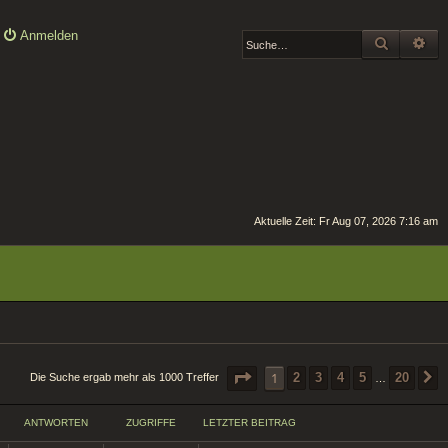
Anmelden
SUCHE
ER
Aktuelle Zeit: Fr Aug 07, 2026 7:16 am
SEITE
1
VON
20
1
2
3
4
5
20
Die Suche ergab mehr als 1000 Treffer
…
ANTWORTEN
ZUGRIFFE
LETZTER BEITRAG