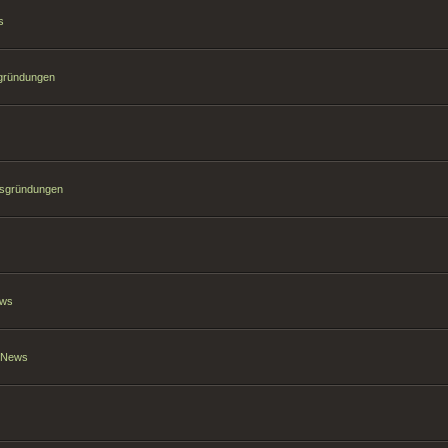
s
sgründungen
hsgründungen
ews
t News