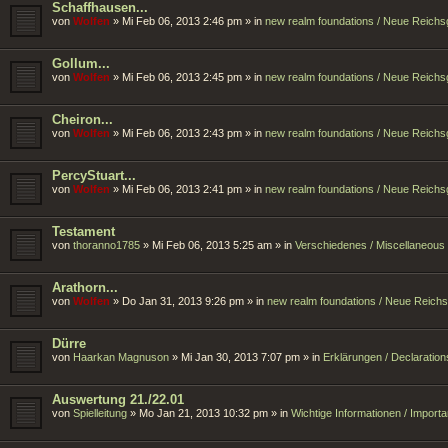
Schaffhausen...
von
Wolfen
»
Mi Feb 06, 2013 2:46 pm
» in
new realm foundations / Neue Reich
Gollum...
von
Wolfen
»
Mi Feb 06, 2013 2:45 pm
» in
new realm foundations / Neue Reich
Cheiron...
von
Wolfen
»
Mi Feb 06, 2013 2:43 pm
» in
new realm foundations / Neue Reich
PercyStuart...
von
Wolfen
»
Mi Feb 06, 2013 2:41 pm
» in
new realm foundations / Neue Reich
Testament
von
thoranno1785
»
Mi Feb 06, 2013 5:25 am
» in
Verschiedenes / Miscellaneous
Arathorn...
von
Wolfen
»
Do Jan 31, 2013 9:26 pm
» in
new realm foundations / Neue Reich
Dürre
von
Haarkan Magnuson
»
Mi Jan 30, 2013 7:07 pm
» in
Erklärungen / Declaration
Auswertung 21./22.01
von
Spielleitung
»
Mo Jan 21, 2013 10:32 pm
» in
Wichtige Informationen / Import