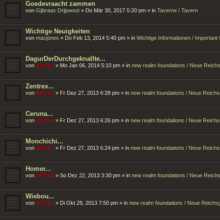
Goedevraacht zammen
von
Gijbraas Drijpwoot
»
Do Mär 30, 2017 5:20 pm
» in
Taverne / Tavern
Wichtige Neuigkeiten
von
macjones
»
Do Feb 13, 2014 5:40 pm
» in
Wichtige Informationen / Importan
DagurDerDurchgeknallte...
von
Wolfen
»
Mo Jan 06, 2014 5:10 pm
» in
new realm foundations / Neue Reic
Zentrex...
von
Wolfen
»
Fr Dez 27, 2013 6:28 pm
» in
new realm foundations / Neue Reich
Ceruna...
von
Wolfen
»
Fr Dez 27, 2013 6:26 pm
» in
new realm foundations / Neue Reich
Monchichi...
von
Wolfen
»
Fr Dez 27, 2013 6:24 pm
» in
new realm foundations / Neue Reich
Homer...
von
Wolfen
»
So Dez 22, 2013 3:30 pm
» in
new realm foundations / Neue Reic
Wiebou...
von
Wolfen
»
Di Okt 29, 2013 7:50 pm
» in
new realm foundations / Neue Reich