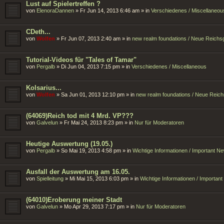
Lust auf Spielertreffen ?
von
ElenoraDannen
»
Fr Jun 14, 2013 6:46 am
» in
Verschiedenes / Miscellaneou
CDeth...
von
Wolfen
»
Fr Jun 07, 2013 2:40 am
» in
new realm foundations / Neue Reich
Tutorial-Videos für "Tales of Tamar"
von
Pergalb
»
Di Jun 04, 2013 7:15 pm
» in
Verschiedenes / Miscellaneous
Kolsarius...
von
Wolfen
»
Sa Jun 01, 2013 12:10 pm
» in
new realm foundations / Neue Reic
(64069)Reich tod mit 4 Mrd. VP???
von
Galvelun
»
Fr Mai 24, 2013 8:23 pm
» in
Nur für Moderatoren
Heutige Auswertung (19.05.)
von
Pergalb
»
So Mai 19, 2013 4:58 pm
» in
Wichtige Informationen / Important N
Ausfall der Auswertung am 16.05.
von
Spielleitung
»
Mi Mai 15, 2013 6:03 pm
» in
Wichtige Informationen / Importan
(64010)Eroberung meiner Stadt
von
Galvelun
»
Mo Apr 29, 2013 7:17 pm
» in
Nur für Moderatoren