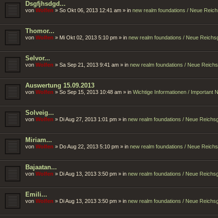
Dsgfjhsdgd...
von
Wolfen
»
So Okt 06, 2013 12:41 am
» in
new realm foundations / Neue Reic
Thomor...
von
Wolfen
»
Mi Okt 02, 2013 5:10 pm
» in
new realm foundations / Neue Reich
Selvor...
von
Wolfen
»
Sa Sep 21, 2013 9:41 am
» in
new realm foundations / Neue Reich
Auswertung 15.09.2013
von
Wolfen
»
So Sep 15, 2013 10:48 am
» in
Wichtige Informationen / Important
Solveig...
von
Wolfen
»
Di Aug 27, 2013 1:01 pm
» in
new realm foundations / Neue Reich
Miriam...
von
Wolfen
»
Do Aug 22, 2013 5:10 pm
» in
new realm foundations / Neue Reich
Bajaatan...
von
Wolfen
»
Di Aug 13, 2013 3:50 pm
» in
new realm foundations / Neue Reich
Emili...
von
Wolfen
»
Di Aug 13, 2013 3:50 pm
» in
new realm foundations / Neue Reich