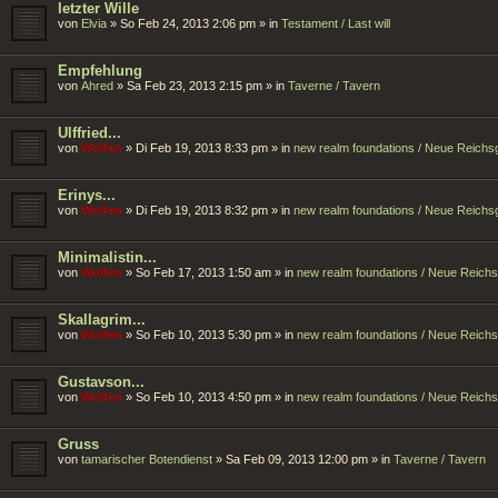
letzter Wille
von
Elvia
»
So Feb 24, 2013 2:06 pm
» in
Testament / Last will
Empfehlung
von
Ahred
»
Sa Feb 23, 2013 2:15 pm
» in
Taverne / Tavern
Ulffried...
von
Wolfen
»
Di Feb 19, 2013 8:33 pm
» in
new realm foundations / Neue Reich
Erinys...
von
Wolfen
»
Di Feb 19, 2013 8:32 pm
» in
new realm foundations / Neue Reich
Minimalistin...
von
Wolfen
»
So Feb 17, 2013 1:50 am
» in
new realm foundations / Neue Reich
Skallagrim...
von
Wolfen
»
So Feb 10, 2013 5:30 pm
» in
new realm foundations / Neue Reich
Gustavson...
von
Wolfen
»
So Feb 10, 2013 4:50 pm
» in
new realm foundations / Neue Reich
Gruss
von
tamarischer Botendienst
»
Sa Feb 09, 2013 12:00 pm
» in
Taverne / Tavern