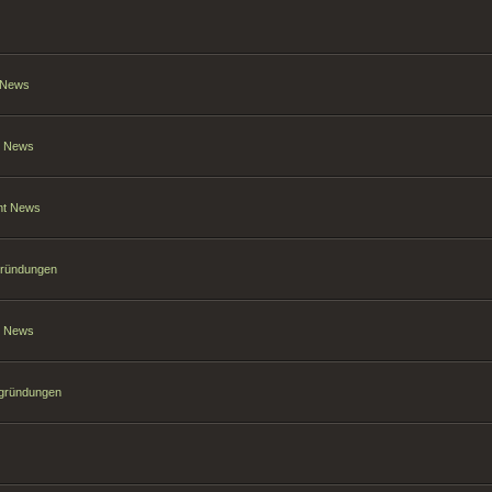
t News
nt News
ant News
gründungen
nt News
sgründungen