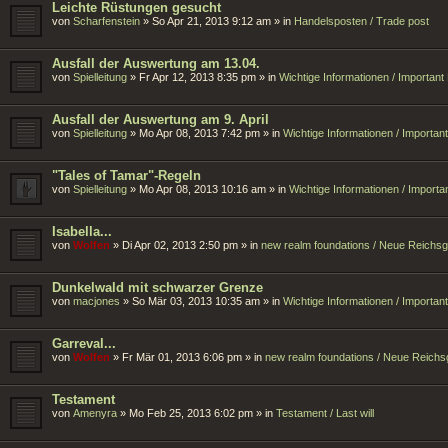
Leichte Rüstungen gesucht
von
Scharfenstein
»
So Apr 21, 2013 9:12 am
» in
Handelsposten / Trade post
Ausfall der Auswertung am 13.04.
von
Spielleitung
»
Fr Apr 12, 2013 8:35 pm
» in
Wichtige Informationen / Importan
Ausfall der Auswertung am 9. April
von
Spielleitung
»
Mo Apr 08, 2013 7:42 pm
» in
Wichtige Informationen / Importa
"Tales of Tamar"-Regeln
von
Spielleitung
»
Mo Apr 08, 2013 10:16 am
» in
Wichtige Informationen / Import
Isabella...
von
Wolfen
»
Di Apr 02, 2013 2:50 pm
» in
new realm foundations / Neue Reichs
Dunkelwald mit schwarzer Grenze
von
macjones
»
So Mär 03, 2013 10:35 am
» in
Wichtige Informationen / Importa
Garreval...
von
Wolfen
»
Fr Mär 01, 2013 6:06 pm
» in
new realm foundations / Neue Reich
Testament
von
Amenyra
»
Mo Feb 25, 2013 6:02 pm
» in
Testament / Last will