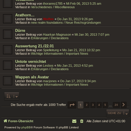
Letzter Beitrag von
thoranno1785
«
Mi Feb 06, 2013 5:25 am
Verfasst in
Verschiedenes / Miscellaneous
Arathorn...
Letzter Beitrag von
Wolfen
«
Do Jan 31, 2013 9:26 pm
Verfasst in
new realm foundations / Neue Reichsgründungen
Dürre
Letzter Beitrag von
Haarkan Magnuson
«
Mi Jan 30, 2013 7:07 pm
Verfasst in
Erklärungen / Declarations
Auswertung 21./22.01
Letzter Beitrag von
Spielleitung
«
Mo Jan 21, 2013 10:32 pm
Verfasst in
Wichtige Informationen / Important News
Untote vernichtet
Letzter Beitrag von
Lesbos
«
Mo Jan 21, 2013 4:52 pm
Verfasst in
Erklärungen / Declarations
Wappen als Avatar
Letzter Beitrag von
macjones
«
Do Jan 17, 2013 9:34 pm
Verfasst in
Wichtige Informationen / Important News
SEITE
1
1
VON
20
Die Suche ergab mehr als 1000 Treffer
2
3
4
5
…
20
N
GEHE ZU
Foren-Übersicht
Alle Zeiten sind
UTC+01:00
Powered by
phpBB
® Forum Software © phpBB Limited