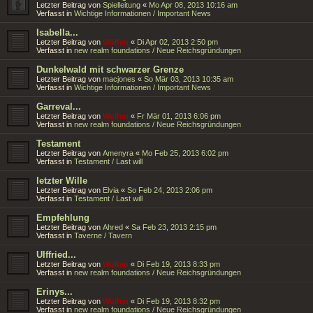
Letzter Beitrag von
Spielleitung
«
Mo Apr 08, 2013 10:16 am
Verfasst in
Wichtige Informationen / Important News
Isabella...
Letzter Beitrag von
Wolfen
«
Di Apr 02, 2013 2:50 pm
Verfasst in
new realm foundations / Neue Reichsgründungen
Dunkelwald mit schwarzer Grenze
Letzter Beitrag von
macjones
«
So Mär 03, 2013 10:35 am
Verfasst in
Wichtige Informationen / Important News
Garreval...
Letzter Beitrag von
Wolfen
«
Fr Mär 01, 2013 6:06 pm
Verfasst in
new realm foundations / Neue Reichsgründungen
Testament
Letzter Beitrag von
Amenyra
«
Mo Feb 25, 2013 6:02 pm
Verfasst in
Testament / Last will
letzter Wille
Letzter Beitrag von
Elvia
«
So Feb 24, 2013 2:06 pm
Verfasst in
Testament / Last will
Empfehlung
Letzter Beitrag von
Ahred
«
Sa Feb 23, 2013 2:15 pm
Verfasst in
Taverne / Tavern
Ulffried...
Letzter Beitrag von
Wolfen
«
Di Feb 19, 2013 8:33 pm
Verfasst in
new realm foundations / Neue Reichsgründungen
Erinys...
Letzter Beitrag von
Wolfen
«
Di Feb 19, 2013 8:32 pm
Verfasst in
new realm foundations / Neue Reichsgründungen