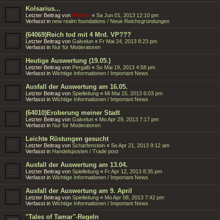
Kolsarius...
Letzter Beitrag von
Wolfen
«
Sa Jun 01, 2013 12:10 pm
Verfasst in
new realm foundations / Neue Reichsgründungen
(64069)Reich tod mit 4 Mrd. VP???
Letzter Beitrag von
Galvelun
«
Fr Mai 24, 2013 8:23 pm
Verfasst in
Nur für Moderatoren
Heutige Auswertung (19.05.)
Letzter Beitrag von
Pergalb
«
So Mai 19, 2013 4:58 pm
Verfasst in
Wichtige Informationen / Important News
Ausfall der Auswertung am 16.05.
Letzter Beitrag von
Spielleitung
«
Mi Mai 15, 2013 6:03 pm
Verfasst in
Wichtige Informationen / Important News
(64010)Eroberung meiner Stadt
Letzter Beitrag von
Galvelun
«
Mo Apr 29, 2013 7:17 pm
Verfasst in
Nur für Moderatoren
Leichte Rüstungen gesucht
Letzter Beitrag von
Scharfenstein
«
So Apr 21, 2013 9:12 am
Verfasst in
Handelsposten / Trade post
Ausfall der Auswertung am 13.04.
Letzter Beitrag von
Spielleitung
«
Fr Apr 12, 2013 8:35 pm
Verfasst in
Wichtige Informationen / Important News
Ausfall der Auswertung am 9. April
Letzter Beitrag von
Spielleitung
«
Mo Apr 08, 2013 7:42 pm
Verfasst in
Wichtige Informationen / Important News
"Tales of Tamar"-Regeln