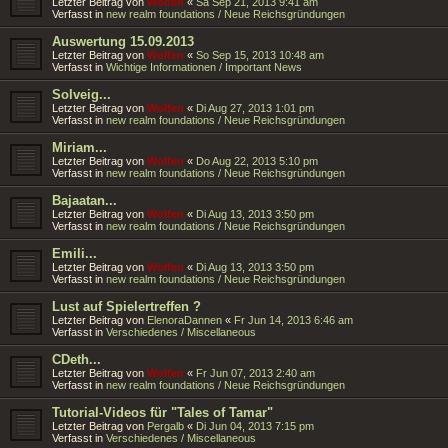
Letzter Beitrag von
Wolfen
«
Sa Sep 21, 2013 9:41 am
Verfasst in
new realm foundations / Neue Reichsgründungen
Auswertung 15.09.2013
Letzter Beitrag von
Wolfen
«
So Sep 15, 2013 10:48 am
Verfasst in
Wichtige Informationen / Important News
Solveig...
Letzter Beitrag von
Wolfen
«
Di Aug 27, 2013 1:01 pm
Verfasst in
new realm foundations / Neue Reichsgründungen
Miriam...
Letzter Beitrag von
Wolfen
«
Do Aug 22, 2013 5:10 pm
Verfasst in
new realm foundations / Neue Reichsgründungen
Bajaatan...
Letzter Beitrag von
Wolfen
«
Di Aug 13, 2013 3:50 pm
Verfasst in
new realm foundations / Neue Reichsgründungen
Emili...
Letzter Beitrag von
Wolfen
«
Di Aug 13, 2013 3:50 pm
Verfasst in
new realm foundations / Neue Reichsgründungen
Lust auf Spielertreffen ?
Letzter Beitrag von
ElenoraDannen
«
Fr Jun 14, 2013 6:46 am
Verfasst in
Verschiedenes / Miscellaneous
CDeth...
Letzter Beitrag von
Wolfen
«
Fr Jun 07, 2013 2:40 am
Verfasst in
new realm foundations / Neue Reichsgründungen
Tutorial-Videos für "Tales of Tamar"
Letzter Beitrag von
Pergalb
«
Di Jun 04, 2013 7:15 pm
Verfasst in
Verschiedenes / Miscellaneous