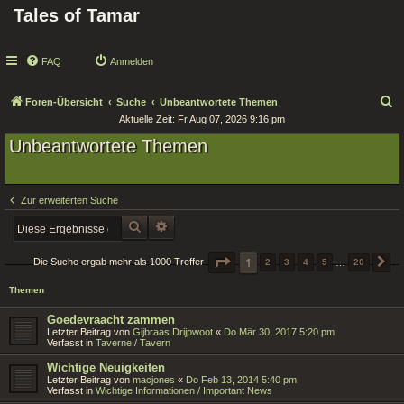
Tales of Tamar
FAQ
Anmelden
S
Foren-Übersicht
Suche
Unbeantwortete Themen
Aktuelle Zeit: Fr Aug 07, 2026 9:16 pm
u
Unbeantwortete Themen
c
h
e
Zur erweiterten Suche
SUCHE
ERWEITERTE SUCHE
SEITE
1
1
VON
20
Die Suche ergab mehr als 1000 Treffer
2
3
4
5
…
20
N
Themen
Goedevraacht zammen
Letzter Beitrag von
Gijbraas Drijpwoot
«
Do Mär 30, 2017 5:20 pm
Verfasst in
Taverne / Tavern
Wichtige Neuigkeiten
Letzter Beitrag von
macjones
«
Do Feb 13, 2014 5:40 pm
Verfasst in
Wichtige Informationen / Important News