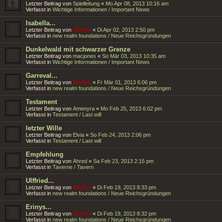
Letzter Beitrag von
Spielleitung
«
Mo Apr 08, 2013 10:16 am
Verfasst in
Wichtige Informationen / Important News
Isabella...
Letzter Beitrag von
Wolfen
«
Di Apr 02, 2013 2:50 pm
Verfasst in
new realm foundations / Neue Reichsgründungen
Dunkelwald mit schwarzer Grenze
Letzter Beitrag von
macjones
«
So Mär 03, 2013 10:35 am
Verfasst in
Wichtige Informationen / Important News
Garreval...
Letzter Beitrag von
Wolfen
«
Fr Mär 01, 2013 6:06 pm
Verfasst in
new realm foundations / Neue Reichsgründungen
Testament
Letzter Beitrag von
Amenyra
«
Mo Feb 25, 2013 6:02 pm
Verfasst in
Testament / Last will
letzter Wille
Letzter Beitrag von
Elvia
«
So Feb 24, 2013 2:06 pm
Verfasst in
Testament / Last will
Empfehlung
Letzter Beitrag von
Ahred
«
Sa Feb 23, 2013 2:15 pm
Verfasst in
Taverne / Tavern
Ulffried...
Letzter Beitrag von
Wolfen
«
Di Feb 19, 2013 8:33 pm
Verfasst in
new realm foundations / Neue Reichsgründungen
Erinys...
Letzter Beitrag von
Wolfen
«
Di Feb 19, 2013 8:32 pm
Verfasst in
new realm foundations / Neue Reichsgründungen