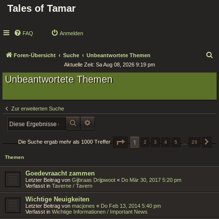
Tales of Tamar
FAQ
Anmelden
S
Foren-Übersicht
Suche
Unbeantwortete Themen
Aktuelle Zeit: Sa Aug 08, 2026 9:19 pm
u
Unbeantwortete Themen
c
h
e
Zur erweiterten Suche
SUCHE
ERWEITERTE SUCHE
SEITE
1
1
VON
20
Die Suche ergab mehr als 1000 Treffer
2
3
4
5
…
20
N
Themen
Goedevraacht zammen
Letzter Beitrag von
Gijbraas Drijpwoot
«
Do Mär 30, 2017 5:20 pm
Verfasst in
Taverne / Tavern
Wichtige Neuigkeiten
Letzter Beitrag von
macjones
«
Do Feb 13, 2014 5:40 pm
Verfasst in
Wichtige Informationen / Important News