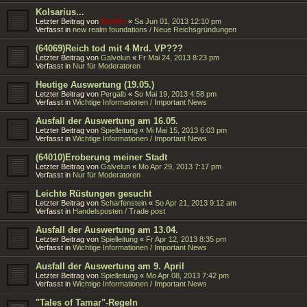
Kolsarius...
Letzter Beitrag von
Wolfen
«
Sa Jun 01, 2013 12:10 pm
Verfasst in
new realm foundations / Neue Reichsgründungen
(64069)Reich tod mit 4 Mrd. VP???
Letzter Beitrag von
Galvelun
«
Fr Mai 24, 2013 8:23 pm
Verfasst in
Nur für Moderatoren
Heutige Auswertung (19.05.)
Letzter Beitrag von
Pergalb
«
So Mai 19, 2013 4:58 pm
Verfasst in
Wichtige Informationen / Important News
Ausfall der Auswertung am 16.05.
Letzter Beitrag von
Spielleitung
«
Mi Mai 15, 2013 6:03 pm
Verfasst in
Wichtige Informationen / Important News
(64010)Eroberung meiner Stadt
Letzter Beitrag von
Galvelun
«
Mo Apr 29, 2013 7:17 pm
Verfasst in
Nur für Moderatoren
Leichte Rüstungen gesucht
Letzter Beitrag von
Scharfenstein
«
So Apr 21, 2013 9:12 am
Verfasst in
Handelsposten / Trade post
Ausfall der Auswertung am 13.04.
Letzter Beitrag von
Spielleitung
«
Fr Apr 12, 2013 8:35 pm
Verfasst in
Wichtige Informationen / Important News
Ausfall der Auswertung am 9. April
Letzter Beitrag von
Spielleitung
«
Mo Apr 08, 2013 7:42 pm
Verfasst in
Wichtige Informationen / Important News
"Tales of Tamar"-Regeln