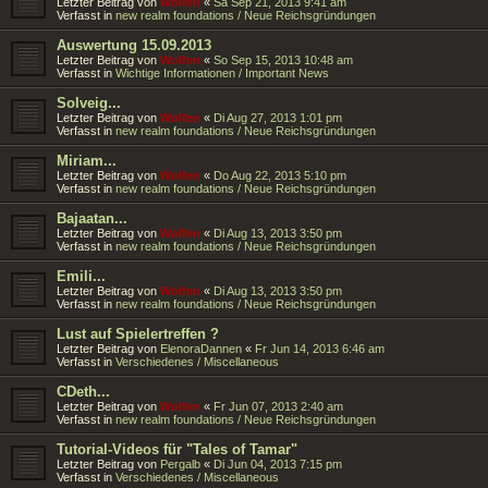
Letzter Beitrag von
Wolfen
«
Sa Sep 21, 2013 9:41 am
Verfasst in
new realm foundations / Neue Reichsgründungen
Auswertung 15.09.2013
Letzter Beitrag von
Wolfen
«
So Sep 15, 2013 10:48 am
Verfasst in
Wichtige Informationen / Important News
Solveig...
Letzter Beitrag von
Wolfen
«
Di Aug 27, 2013 1:01 pm
Verfasst in
new realm foundations / Neue Reichsgründungen
Miriam...
Letzter Beitrag von
Wolfen
«
Do Aug 22, 2013 5:10 pm
Verfasst in
new realm foundations / Neue Reichsgründungen
Bajaatan...
Letzter Beitrag von
Wolfen
«
Di Aug 13, 2013 3:50 pm
Verfasst in
new realm foundations / Neue Reichsgründungen
Emili...
Letzter Beitrag von
Wolfen
«
Di Aug 13, 2013 3:50 pm
Verfasst in
new realm foundations / Neue Reichsgründungen
Lust auf Spielertreffen ?
Letzter Beitrag von
ElenoraDannen
«
Fr Jun 14, 2013 6:46 am
Verfasst in
Verschiedenes / Miscellaneous
CDeth...
Letzter Beitrag von
Wolfen
«
Fr Jun 07, 2013 2:40 am
Verfasst in
new realm foundations / Neue Reichsgründungen
Tutorial-Videos für "Tales of Tamar"
Letzter Beitrag von
Pergalb
«
Di Jun 04, 2013 7:15 pm
Verfasst in
Verschiedenes / Miscellaneous