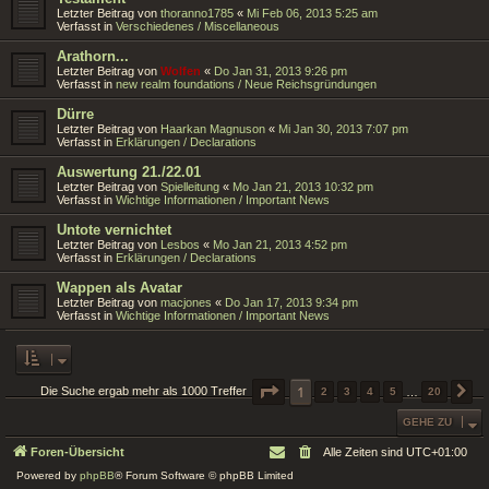
Letzter Beitrag von
thoranno1785
«
Mi Feb 06, 2013 5:25 am
Verfasst in
Verschiedenes / Miscellaneous
Arathorn...
Letzter Beitrag von
Wolfen
«
Do Jan 31, 2013 9:26 pm
Verfasst in
new realm foundations / Neue Reichsgründungen
Dürre
Letzter Beitrag von
Haarkan Magnuson
«
Mi Jan 30, 2013 7:07 pm
Verfasst in
Erklärungen / Declarations
Auswertung 21./22.01
Letzter Beitrag von
Spielleitung
«
Mo Jan 21, 2013 10:32 pm
Verfasst in
Wichtige Informationen / Important News
Untote vernichtet
Letzter Beitrag von
Lesbos
«
Mo Jan 21, 2013 4:52 pm
Verfasst in
Erklärungen / Declarations
Wappen als Avatar
Letzter Beitrag von
macjones
«
Do Jan 17, 2013 9:34 pm
Verfasst in
Wichtige Informationen / Important News
SEITE
1
1
VON
20
Die Suche ergab mehr als 1000 Treffer
2
3
4
5
…
20
N
GEHE ZU
Foren-Übersicht
Alle Zeiten sind
UTC+01:00
Powered by
phpBB
® Forum Software © phpBB Limited