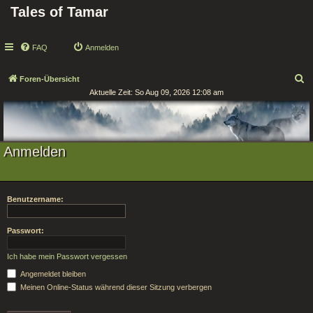
Tales of Tamar
FAQ
Anmelden
S
Foren-Übersicht
Aktuelle Zeit: So Aug 09, 2026 12:08 am
u
c
h
e
Anmelden
Benutzername:
Passwort:
Ich habe mein Passwort vergessen
Angemeldet bleiben
Meinen Online-Status während dieser Sitzung verbergen