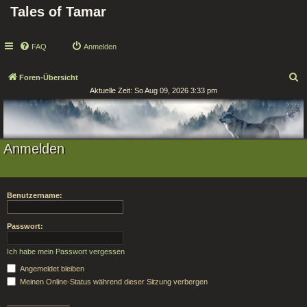
Tales of Tamar
FAQ
Anmelden
S
Foren-Übersicht
Aktuelle Zeit: So Aug 09, 2026 3:33 pm
u
c
h
e
Anmelden
Benutzername:
Passwort:
Ich habe mein Passwort vergessen
Angemeldet bleiben
Meinen Online-Status während dieser Sitzung verbergen